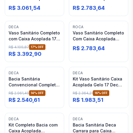
Roca Ona Branco
Roca Nexo Black Matte
R$ 3.061,54
R$ 2.783,64
Termofixo
DECA
ROCA
Vaso Sanitário Completo
Vaso Sanitário Completo
com Caixa Acoplada 17
Com Caixa Acoplada
Gelo Termofixo Deca
Roca Nexo Stone
R$ 4.109,87
17
% OFF
R$ 2.783,64
Slim
R$ 3.392,90
DECA
DECA
Bacia Sanitária
Kit Vaso Sanitário Caixa
Convencional Completo
Acoplada Gelo 17 Deca
Branco Deca LK Total
Linea Total Clean
R$ 2.961,49
R$ 2.364,21
14
% OFF
16
% OFF
Clean
R$ 2.540,61
R$ 1.983,51
DECA
DECA
Kit Completo Bacia com
Bacia Sanitária Deca
Caixa Acoplada
Carrara para Caixa