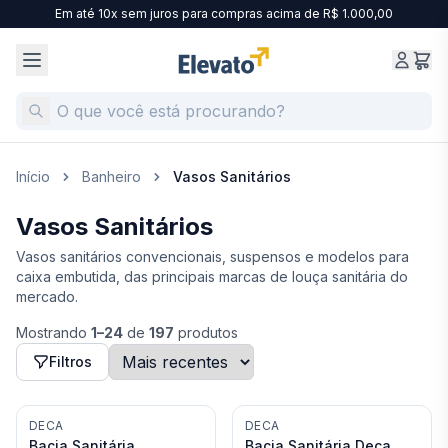
Em até 10x sem juros para compras acima de R$ 1.000,00
Início
Banheiro
Vasos Sanitários
Vasos Sanitários
Vasos sanitários convencionais, suspensos e modelos para
caixa embutida, das principais marcas de louça sanitária do
mercado.
Mostrando
1
–
24
de
197
produtos
Filtros
DECA
DECA
Bacia Sanitária
Bacia Sanitária Deca