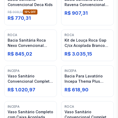
Convencional Deca Kids
Ravena Convencional
com Saída Horizontal
R$ 908,13
15
% OFF
R$ 907,31
Branco
R$ 770,31
ROCA
ROCA
Bacia Sanitária Roca
Kit de Louça Roca Gap
Nexo Convencional
C/cx Acoplada Branco
Branco
(termofixo)
R$ 845,02
R$ 3.035,15
INCEPA
INCEPA
Vaso Sanitário
Bacia Para Lavatório
Convencional Completo
Incepa Thema Plus
Branco (pp) Incepa
Convencional Branco
R$ 1.020,97
R$ 618,90
Thema
INCEPA
ROCA
Vaso Sanitário Completo
Vaso Sanitário
com Caixa Acoplada
Convencional Completo