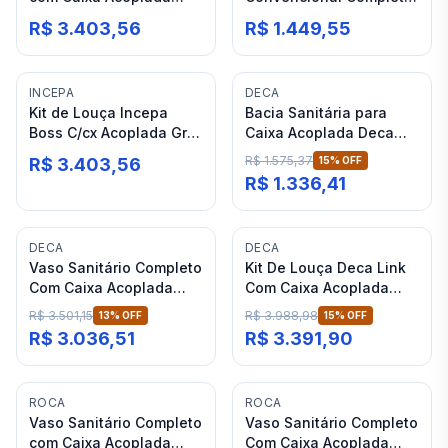
Incepa Boss Matte Black
Roca Nexo Branco
R$ 3.403,56
R$ 1.449,55
INCEPA
DECA
Kit de Louça Incepa
Bacia Sanitária para
Boss C/cx Acoplada Gris
Caixa Acoplada Deca
(termofixo)
Axis Barbante
R$ 1.575,37
R$ 3.403,56
15
% OFF
R$ 1.336,41
DECA
DECA
Vaso Sanitário Completo
Kit De Louça Deca Link
Com Caixa Acoplada
Com Caixa Acoplada
Branco Deca
Gelo 17 Total Clean
R$ 3.501,15
R$ 3.988,98
13
% OFF
15
% OFF
R$ 3.036,51
R$ 3.391,90
ROCA
ROCA
Vaso Sanitário Completo
Vaso Sanitário Completo
com Caixa Acoplada
Com Caixa Acoplada