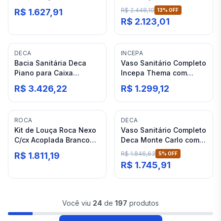
Monocromática Branco
Acoplada Branco
R$ 2.448,10
R$ 1.627,91
13
% OFF
Deca Flex
R$ 2.123,01
DECA
INCEPA
Bacia Sanitária Deca
Vaso Sanitário Completo
Piano para Caixa
Incepa Thema com
Acoplada Branco
Caixa Acoplada Branco
R$ 3.426,22
R$ 1.299,12
ROCA
DECA
Kit de Louça Roca Nexo
Vaso Sanitário Completo
C/cx Acoplada Branco
Deca Monte Carlo com
(pp)
Caixa Acoplada Branco
R$ 1.846,63
R$ 1.811,19
5
% OFF
R$ 1.745,91
Você viu
24
de
197
produtos