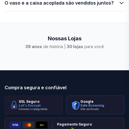
O vaso e a caixa acoplada são vendidos juntos?
Nossas Lojas
39
anos
de história |
30
lojas
para você
Stilo Elevato
Eleva
Compra segura e confiável
SSL Seguro
Google
Let's Encrypt
Safe Browsing
Conexão criptografada
Site verificado
Pagamento Seguro
VISA
elo