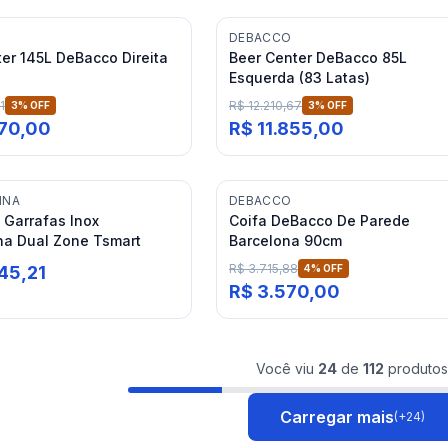
DEBACCO
er 145L DeBacco Direita
Beer Center DeBacco 85L
Esquerda (83 Latas)
1
R$ 12.210,67
3
% OFF
3
% OFF
070,00
R$ 11.855,00
INA
DEBACCO
 Garrafas Inox
Coifa DeBacco De Parede
na Dual Zone Tsmart
Barcelona 90cm
R$ 3.715,88
45,21
4
% OFF
R$ 3.570,00
Você viu
24
de
112
produtos
Carregar mais
(+
24
)