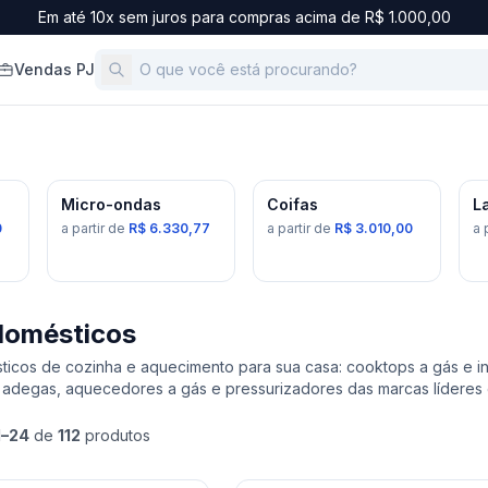
Em até 10x sem juros para compras acima de R$ 1.000,00
Vendas PJ
d.
5
prod.
17
prod.
Micro-ondas
Coifas
L
0
a partir de
R$ 6.330,77
a partir de
R$ 3.010,00
a 
domésticos
ticos de cozinha e aquecimento para sua casa: cooktops a gás e ind
, adegas, aquecedores a gás e pressurizadores das marcas líderes
1
–
24
de
112
produtos