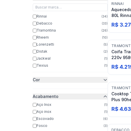
RINNAI
Aquecedo
80L Rinn
Rinnai
(
34
)
Debacco
(
33
)
R$ 3.2
Tramontina
(
26
)
Rheem
(
10
)
Lorenzetti
(
5
)
TRAMONT
Distak
Coifa Tr
(
2
)
220v 958
Jackwal
(
1
)
Texius
(
1
)
R$ 4.21
Cor
TRAMONT
Cooktop 
Acabamento
Plus 90he
Aço Inox
(
1
)
R$ 4.63
Aço inox
(
1
)
Escovado
(
6
)
Fosco
(
3
)
DEBACCO