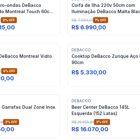
cro-ondas DeBacco
Coifa de Ilha 220v 50cm com
o Montreal Touch 60cm
Iluminação DeBacco Malta Bla
es
Matte
1
R$ 7.089,01
9
% OFF
1
% OFF
515,00
R$ 6.990,00
DEBACCO
DeBacco Montreal Vidro
Cooktop DeBacco Zurique Aço 
90cm
9
4
% OFF
R$ 5.330,00
00,00
DEBACCO
 Garrafas Dual Zone Inox
Beer Center DeBacco 145L
Esquerda (152 Latas)
08
R$ 16.555,81
3
% OFF
3
% OFF
50,00
R$ 16.070,00