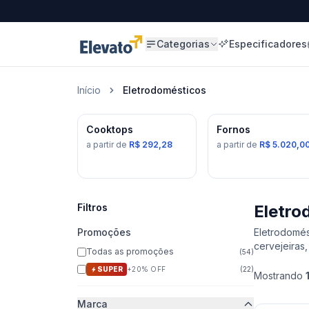
Categorias
Especificadores
Início
Eletrodomésticos
17
prod.
6
pro
Subcategorias
Cooktops
Fornos
a partir de
R$ 292,28
a partir de
R$ 5.020,0
Filtros
Eletro
Promoções
Eletrodomés
cervejeiras
Todas as promoções
(
54
)
SUPER
+20% OFF
(
22
)
Mostrando
Marca