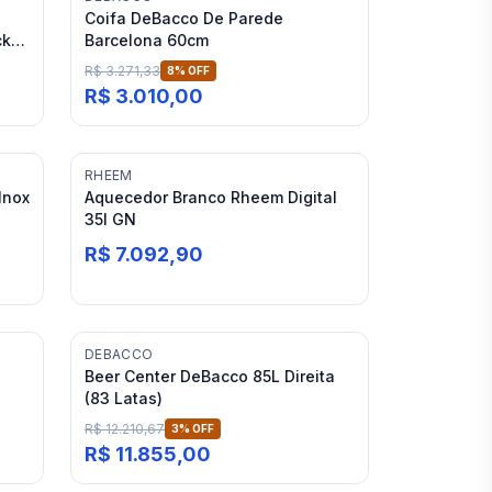
Coifa DeBacco De Parede
ck
Barcelona 60cm
R$ 3.271,33
8
% OFF
R$ 3.010,00
RHEEM
Inox
Aquecedor Branco Rheem Digital
35l GN
R$ 7.092,90
DEBACCO
Beer Center DeBacco 85L Direita
(83 Latas)
R$ 12.210,67
3
% OFF
R$ 11.855,00