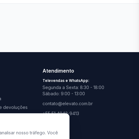
Ver todas lojas
Atendimento
Televendas e WhatsApp:
Segunda a Sexta: 8:30 - 18:00
Sábado: 9:00 - 13:00
a
contato@elevato.com.br
s e devoluções
+55 51 4042-9413
promoções
Lojas:
consulte aqui
analisar nosso tráfego. Você