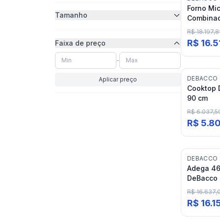
Forno Mi
Tamanho
Combinad
10 Funçõ
R$ 18.197,8
R$ 16.
Faixa de preço
-
DEBACCO
Aplicar preço
Cooktop 
90 cm
R$ 6.037,5
R$ 5.8
DEBACCO
Adega 46
DeBacco
R$ 16.637,
R$ 16.1