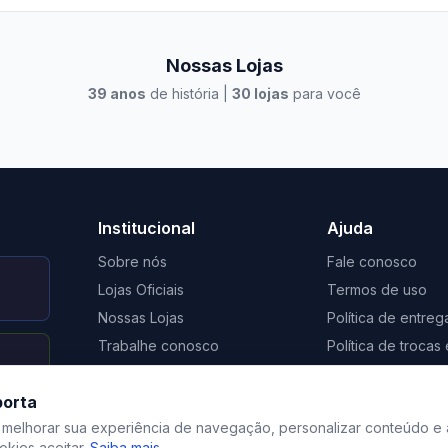
Nossas Lojas
39
anos
de história |
30
lojas
para você
to Casa Xangri-Lá
Elevato Xangri-Lá
Institucional
Ajuda
Sobre nós
Fale conosco
Lojas Oficiais
Termos de uso
Nossas Lojas
Política de entreg
Trabalhe conosco
Política de troca
Nosso Blog
Regulamento de 
porta
Certificação Social Selo 1%
Privacidade
 melhorar sua experiência de navegação, personalizar conteúdo e 
kies aceitar.
Saiba mais