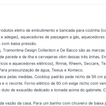
rodutos eletro de embutimento e bancada para cozinha (coo
as e adegas), aquecedores de passagem a gás, aquecedores e
 com baixa pressão.
, Tramontina Design Collection e De Bacco são as marcas o
 de parede e de ilha e cervejeiras vêm dessas três linhas. E
icos e aquecedores elétricos), Rinnai, Rheem, Seccare, Te
. Para pressurização de água, Texius e Komeco.
ece pelas medidas. Cooktop padrão pede nicho de 56 cm p
 e o recorte. Forno elétrico de 60 cm exige nicho com ven
de duto de exaustão dedicado e tomada acima do gabinete. 
a vazão da casa. Para um banho com chuveiro de baixa pr