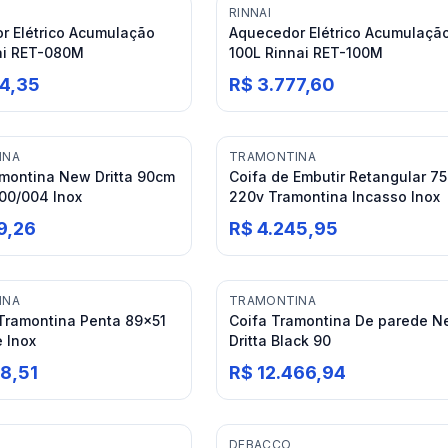
RINNAI
r Elétrico Acumulação
Aquecedor Elétrico Acumulaçã
ai RET-080M
100L Rinnai RET-100M
74,35
R$ 3.777,60
INA
TRAMONTINA
amontina New Dritta 90cm
Coifa de Embutir Retangular 7
00/004 Inox
220v Tramontina Incasso Inox
9,26
R$ 4.245,95
INA
TRAMONTINA
Tramontina Penta 89x51
Coifa Tramontina De parede 
 Inox
Dritta Black 90
8,51
R$ 12.466,94
DEBACCO