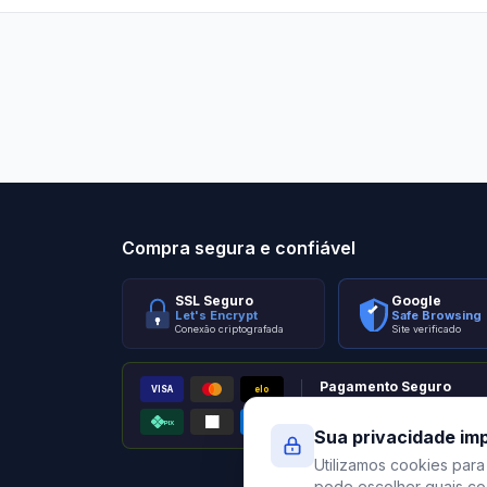
Stilo Elevato
Eleva
Compra segura e confiável
SSL Seguro
Google
Let's Encrypt
Safe Browsing
Conexão criptografada
Site verificado
Pagamento Seguro
VISA
elo
AMEX
PIX
Processado por Pagar.me
Sua privacidade im
Utilizamos cookies para
pode escolher quais coo