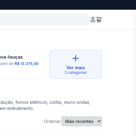
2
prod.
ava-louças
partir de
R$ 13.375,00
Ver mais
3
categorias
ução, fornos elétricos, coifas, micro-ondas,
 em embutimento.
Ordenar: