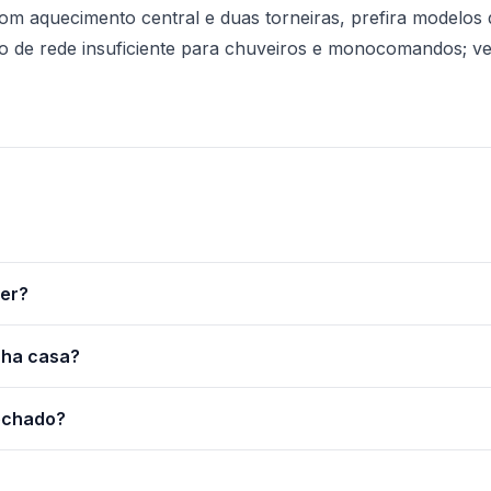
com aquecimento central e duas torneiras, prefira modelos 
 de rede insuficiente para chuveiros e monocomandos; ver
her?
nha casa?
fechado?