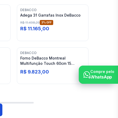
DEBACCO
Adega 31 Garrafas Inox DeBacco
R$ 11.498,29
3
% OFF
R$ 11.165,00
DEBACCO
Forno DeBacco Montreal
Multifunção Touch 60cm 15
Funções
R$ 9.823,00
Compre pelo
WhatsApp