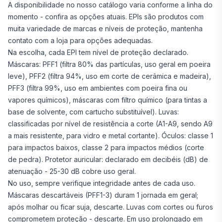
A disponibilidade no nosso catálogo varia conforme a linha do
momento - confira as opções atuais. EPIs são produtos com
muita variedade de marcas e níveis de proteção, mantenha
contato com a loja para opções adequadas.
Na escolha, cada EPI tem nível de proteção declarado.
Máscaras: PFF1 (filtra 80% das partículas, uso geral em poeira
leve), PFF2 (filtra 94%, uso em corte de cerâmica e madeira),
PFF3 (filtra 99%, uso em ambientes com poeira fina ou
vapores químicos), máscaras com filtro químico (para tintas a
base de solvente, com cartucho substituível). Luvas:
classificadas por nível de resistência a corte (A1-A9, sendo A9
a mais resistente, para vidro e metal cortante). Óculos: classe 1
para impactos baixos, classe 2 para impactos médios (corte
de pedra). Protetor auricular: declarado em decibéis (dB) de
atenuação - 25-30 dB cobre uso geral.
No uso, sempre verifique integridade antes de cada uso.
Máscaras descartáveis (PFF1-3) duram 1 jornada em geral;
após molhar ou ficar suja, descarte. Luvas com cortes ou furos
comprometem proteção - descarte. Em uso prolongado em