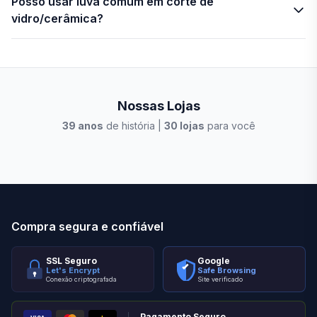
Posso usar luva comum em corte de
vidro/cerâmica?
Nossas Lojas
39
anos
de história |
30
lojas
para você
Stilo Elevato
Eleva
Compra segura e confiável
SSL Seguro
Google
Let's Encrypt
Safe Browsing
Conexão criptografada
Site verificado
Pagamento Seguro