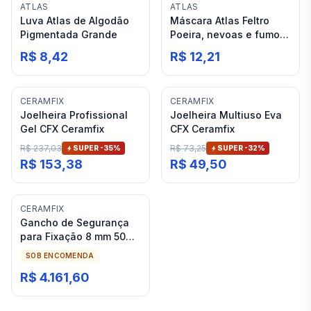
ATLAS
ATLAS
Luva Atlas de Algodão
Máscara Atlas Feltro
Pigmentada Grande
Poeira, nevoas e fumos
Pff2 AT2600
R$ 8,42
R$ 12,21
CERAMFIX
CERAMFIX
Joelheira Profissional
Joelheira Multiuso Eva
Gel CFX Ceramfix
CFX Ceramfix
R$ 237,03
R$ 73,25
SUPER -
35
%
SUPER -
32
%
R$ 153,38
R$ 49,50
CERAMFIX
Gancho de Segurança
para Fixação 8 mm 50
Peças Ceramfix Rai-Fix
SOB ENCOMENDA
R$ 4.161,60