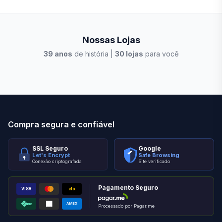
Nossas Lojas
39
anos
de história |
30
lojas
para você
Stilo Elevato
Eleva
Compra segura e confiável
SSL Seguro
Google
Let's Encrypt
Safe Browsing
Conexão criptografada
Site verificado
Pagamento Seguro
VISA
elo
AMEX
PIX
Processado por Pagar.me