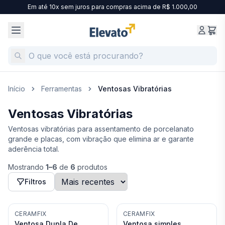
Em até 10x sem juros para compras acima de R$ 1.000,00
Início
Ferramentas
Ventosas Vibratórias
Ventosas Vibratórias
Ventosas vibratórias para assentamento de porcelanato
grande e placas, com vibração que elimina ar e garante
aderência total.
Mostrando
1
–
6
de
6
produtos
Filtros
CERAMFIX
CERAMFIX
Ventosa Dupla De
Ventosa simples