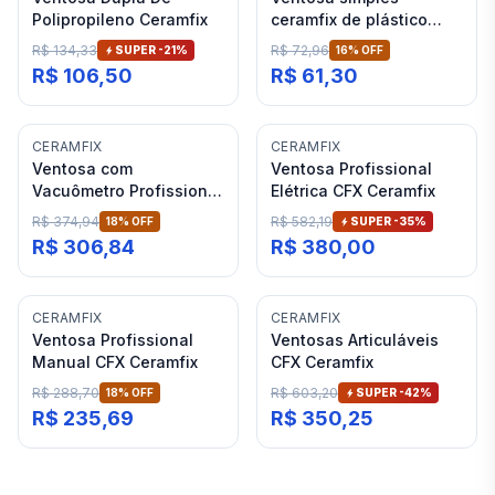
Polipropileno Ceramfix
ceramfix de plástico
sucção
R$ 134,33
R$ 72,96
SUPER -
21
%
16
% OFF
R$ 106,50
R$ 61,30
CERAMFIX
CERAMFIX
Ventosa com
Ventosa Profissional
Vacuômetro Profissional
Elétrica CFX Ceramfix
CFX Ceramfix
R$ 374,94
R$ 582,19
18
% OFF
SUPER -
35
%
R$ 306,84
R$ 380,00
CERAMFIX
CERAMFIX
Ventosa Profissional
Ventosas Articuláveis
Manual CFX Ceramfix
CFX Ceramfix
R$ 288,70
R$ 603,20
18
% OFF
SUPER -
42
%
R$ 235,69
R$ 350,25