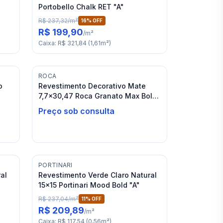
Portobello Chalk RET "A"
R$ 237,32
/
m²
16
% OFF
R$ 199,90
/
m²
Caixa
:
R$ 321,84
(
1,61
m²
)
ROCA
o
Revestimento Decorativo Mate
7,7x30,47 Roca Granato Max Bold
"A"
Preço sob consulta
PORTINARI
al
Revestimento Verde Claro Natural
15x15 Portinari Mood Bold "A"
R$ 237,04
/
m²
11
% OFF
R$ 209,89
/
m²
Caixa
:
R$ 117,54
(
0,56
m²
)