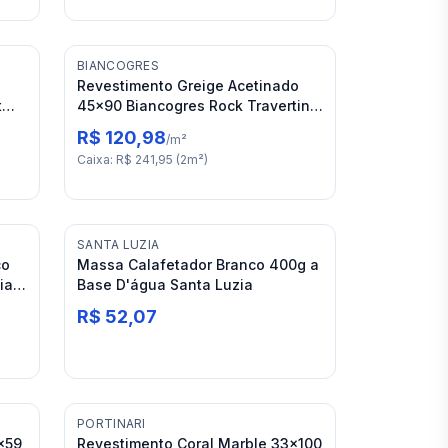
BIANCOGRES
Revestimento Greige Acetinado
t
45x90 Biancogres Rock Travertino
Reale RET "A"
R$ 120,98
/
m²
Caixa
:
R$ 241,95
(
2
m²
)
SANTA LUZIA
co
Massa Calafetador Branco 400g a
ia
Base D'água Santa Luzia
R$ 52,07
PORTINARI
x59
Revestimento Coral Marble 33x100