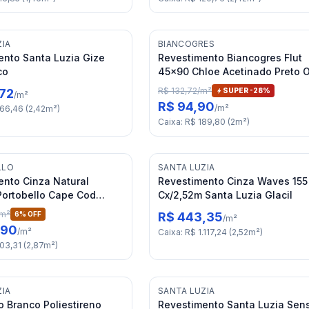
ZIA
BIANCOGRES
ento Santa Luzia Gize
Revestimento Biancogres Flut
co
45x90 Chloe Acetinado Preto O
RET "A"
R$ 132,72
/
m²
,72
SUPER -
28
%
/
m²
R$ 94,90
/
m²
66,46
(
2,42
m²
)
Caixa
:
R$ 189,80
(
2
m²
)
LLO
SANTA LUZIA
ento Cinza Natural
Revestimento Cinza Waves 15
Portobello Cape Cod
Cx/2,52m Santa Luzia Glacil
ET "A"
m²
6
% OFF
R$ 443,35
/
m²
,90
/
m²
Caixa
:
R$ 1.117,24
(
2,52
m²
)
03,31
(
2,87
m²
)
ZIA
SANTA LUZIA
 Branco Poliestireno
Revestimento Santa Luzia Sen