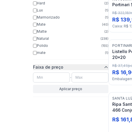
Hard
(
2
)
Portinari
Lux
(
1
)
R$ 322,18
/
Marmorizado
(
1
)
R$ 139
Mate
(
40
)
Caixa
:
R$ 1
Matte
(
2
)
Natural
(
238
)
Polido
PORTINAR
(
155
)
Listello 
mate
(
1
)
20x20
R$ 37,41
/
p
Faixa de preço
R$ 16,
-
Embalage
Aplicar preço
SANTA LU
Ripa Sant
466 Conj
R$ 161,