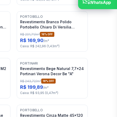
WhatsApp
PORTOBELLO
Revestimento Branco Polido
nix
Portobello Chiaro Di Versilia
60x120 RET "A"
R$ 201,71
/
m²
16
% OFF
R$ 169,90
/
m²
Caixa
:
R$ 242,96
(
1,43
m²
)
PORTINARI
5 M2
Revestimento Bege Natural 7,7x24
Portinari Verona Decor Be "A"
R$ 243,72
/
m²
18
% OFF
R$ 199,89
/
m²
Caixa
:
R$ 93,95
(
0,47
m²
)
PORTOBELLO
se
Revestimento Cinza Matte 45x120