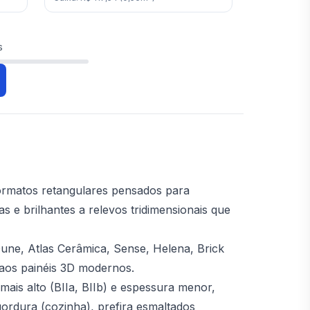
s
ormatos retangulares pensados para
 e brilhantes a relevos tridimensionais que
 Dune, Atlas Cerâmica, Sense, Helena, Brick
l aos painéis 3D modernos.
ais alto (BIIa, BIIb) e espessura menor,
rdura (cozinha), prefira esmaltados