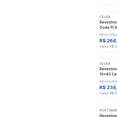
CEUSA
Revestim
Gode Pr M
R$ 372,56
/
R$ 264
Caixa
:
R$ 1
CEUSA
Revestim
10x40 Ceu
R$ 354,05
/
R$ 234
Caixa
:
R$ 9
PORTINAR
Revestime