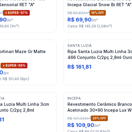
 Sensorial RET "A"
Incepa Glacial Snow Br RET "A"
m²
R$ 80,83
/
m²
SUPER -
57
%
14
% OFF
,90
R$ 69,90
/
m²
/
m²
39,90
(
1
m²
)
Caixa
:
R$ 145,39
(
2,08
m²
)
I
SANTA LUZIA
Portinari Maze Gr Matte
Ripa Santa Luzia Multi Linha 3
466 Conjunto C/2pç 2,8ml Our
c
SUPER -
55
%
R$ 161,81
90
/
pc
m
:
R$ 101,40
(
6
pc
)
ZIA
INCEPA
a Luzia Multi Linha 3cm
Revestimento Cerâmico Branco
unto C/2pç 2,8ml
Acetinado 30x90 Incepa Lux W
RET "A"
R$ 137,33
/
m²
81
20
% OFF
R$ 109,90
/
m²
Caixa
:
R$ 89,02
(
0,81
m²
)