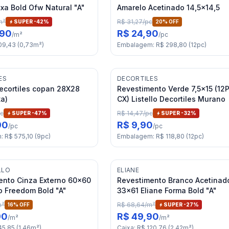
xa Bold Ofw Natural "A"
Amarelo Acetinado 14,5x14,5
m²
R$ 31,27
/
pc
SUPER -
42
%
20
% OFF
,90
R$ 24,90
/
m²
/
pc
09,43
(
0,73
m²
)
Embalagem
:
R$ 298,80
(
12
pc
)
ES
DECORTILES
Decortiles copan 28X28
Revestimento Verde 7,5x15 (12
xa)
CX) Listello Decortiles Murano
c
R$ 14,47
/
pc
SUPER -
47
%
SUPER -
32
%
90
R$ 9,90
/
pc
/
pc
m
:
R$ 575,10
(
9
pc
)
Embalagem
:
R$ 118,80
(
12
pc
)
LLO
ELIANE
ento Cinza Externo 60x60
Revestimento Branco Acetinad
o Freedom Bold "A"
33x61 Eliane Forma Bold "A"
m²
R$ 68,64
/
m²
16
% OFF
SUPER -
27
%
90
R$ 49,90
/
m²
/
m²
45,85
(
1,46
m²
)
Caixa
:
R$ 120,76
(
2,42
m²
)