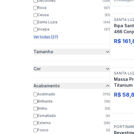
Decortiles
(
139
)
Roca
(
67
)
Ceusa
(
51
)
SANTA LU
Santa Luzia
(
44
)
Ripa Sant
Incepa
(
37
)
466 Conj
Ver todas (27)
R$ 161,
Tamanho
Cor
SANTA LU
Massa Pr
Titanium
Acabamento
R$ 58,
Acetinado
(
175
)
Brilhante
(
19
)
Brilho
(
13
)
Esmaltado
(
4
)
Externo
(
36
)
PORTINAR
Fosco
(
3
)
Revestim