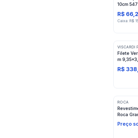
10cm 547
Luzia
R$ 66,2
Caixa
:
R$ 1
VISCARDI 
Filete Ve
m 9,35x3,
R$ 338
ROCA
Revestim
Roca Gra
Preço s