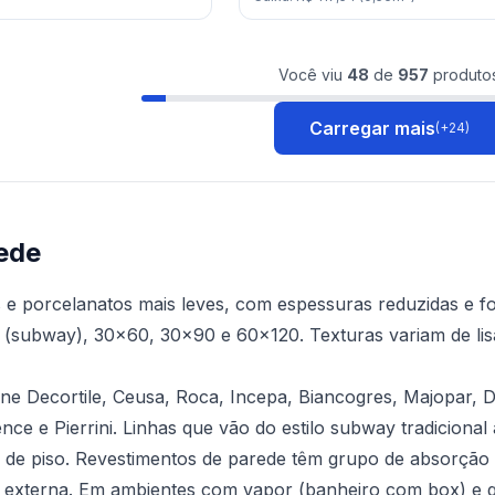
Você viu
48
de
957
produto
Carregar mais
(+
24
)
ede
e porcelanatos mais leves, com espessuras reduzidas e f
(subway), 30x60, 30x90 e 60x120. Texturas variam de lisas
liane Decortile, Ceusa, Roca, Incepa, Biancogres, Majopar,
nce e Pierrini. Linhas que vão do estilo subway tradiciona
e de piso. Revestimentos de parede têm grupo de absorção m
 externa. Em ambientes com vapor (banheiro com box) e go