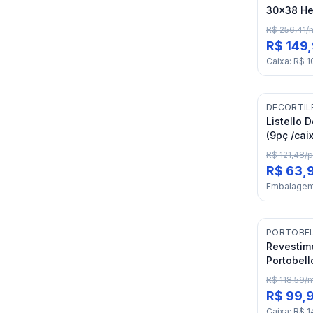
30x38 He
R$ 256,41
/
R$ 149
Caixa
:
R$ 1
DECORTIL
Listello 
(9pç /cai
R$ 121,48
/
p
R$ 63,
Embalage
PORTOBE
Revestim
Portobell
R$ 118,59
/
R$ 99,
Caixa
:
R$ 1