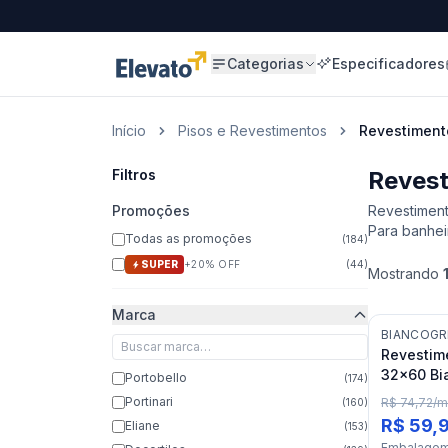
Categorias
Especificadores
Início
Pisos e Revestimentos
Revestiment
Filtros
Revest
Promoções
Revestiment
Para banheir
Todas as promoções
(
184
)
SUPER
+20% OFF
(
44
)
Mostrando
Marca
BIANCOGR
Revestim
32x60 Bi
Portobello
(
174
)
"A"
Portinari
R$ 74,72
/
m
(
160
)
R$ 59,
Eliane
(
153
)
Embalage