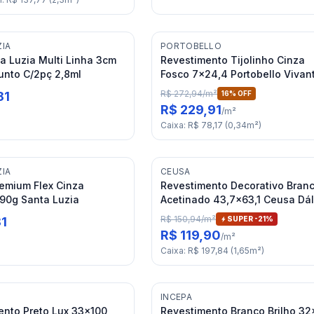
ZIA
PORTOBELLO
a Luzia Multi Linha 3cm
Revestimento Tijolinho Cinza
unto C/2pç 2,8ml
Fosco 7x24,4 Portobello Vivan
Ligne Sauge Mate Bold "A"
R$ 272,94
/
m²
81
16
% OFF
R$ 229,91
/
m²
Caixa
:
R$ 78,17
(
0,34
m²
)
ZIA
CEUSA
emium Flex Cinza
Revestimento Decorativo Bran
 90g Santa Luzia
Acetinado 43,7x63,1 Ceusa Dál
RET "A"
R$ 150,94
/
m²
81
SUPER -
21
%
R$ 119,90
/
m²
Caixa
:
R$ 197,84
(
1,65
m²
)
I
INCEPA
ento Preto Lux 33x100
Revestimento Branco Brilho 32