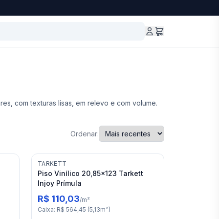
es, com texturas lisas, em relevo e com volume.
Ordenar:
TARKETT
Piso Vinílico 20,85x123 Tarkett
Injoy Prímula
R$ 110,03
/
m²
Caixa
:
R$ 564,45
(
5,13
m²
)