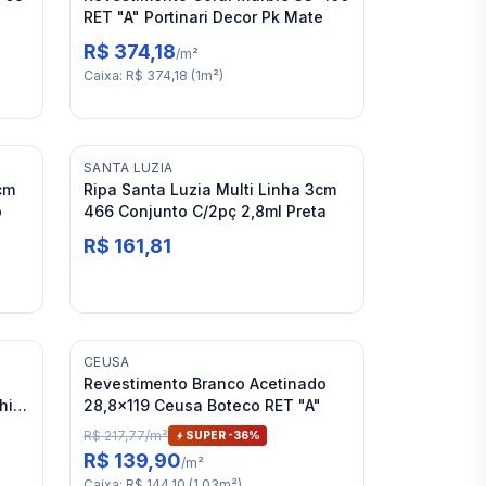
RET "A" Portinari Decor Pk Mate
R$ 374,18
/
m²
Caixa
:
R$ 374,18
(
1
m²
)
SANTA LUZIA
cm
Ripa Santa Luzia Multi Linha 3cm
o
466 Conjunto C/2pç 2,8ml Preta
R$ 161,81
CEUSA
Revestimento Branco Acetinado
hite
28,8x119 Ceusa Boteco RET "A"
R$ 217,77
/
m²
SUPER -
36
%
R$ 139,90
/
m²
Caixa
:
R$ 144,10
(
1,03
m²
)