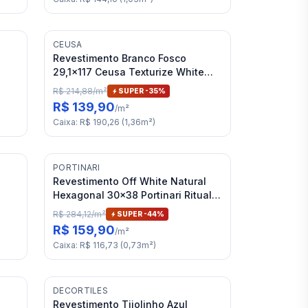
CEUSA
Revestimento Branco Fosco
29,1x117 Ceusa Texturize White
Matte "A"
R$ 214,88
/
m²
SUPER -
35
%
R$ 139,90
/
m²
Caixa
:
R$ 190,26
(
1,36
m²
)
PORTINARI
Revestimento Off White Natural
Hexagonal 30x38 Portinari Ritual
Bold "A"
R$ 284,12
/
m²
SUPER -
44
%
R$ 159,90
/
m²
Caixa
:
R$ 116,73
(
0,73
m²
)
DECORTILES
Revestimento Tijolinho Azul