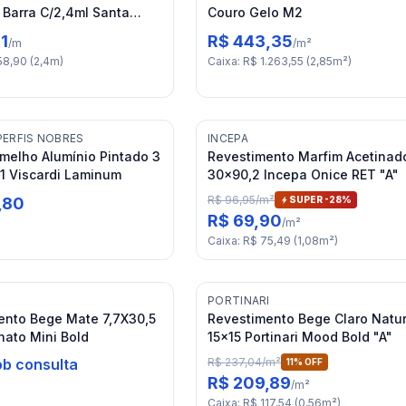
 Barra C/2,4ml Santa
Couro Gelo M2
1
R$ 443,35
/
m
/
m²
58,90
(
2,4
m
)
Caixa
:
R$ 1.263,55
(
2,85
m²
)
PERFIS NOBRES
INCEPA
rmelho Alumínio Pintado 3
Revestimento Marfim Acetinad
1 Viscardi Laminum
30x90,2 Incepa Onice RET "A"
R$ 96,95
/
m²
,80
SUPER -
28
%
R$ 69,90
/
m²
Caixa
:
R$ 75,49
(
1,08
m²
)
PORTINARI
ento Bege Mate 7,7X30,5
Revestimento Bege Claro Natur
nato Mini Bold
15x15 Portinari Mood Bold "A"
R$ 237,04
/
m²
ob consulta
11
% OFF
R$ 209,89
/
m²
Caixa
:
R$ 117,54
(
0,56
m²
)