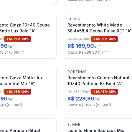
CEUSA
ento Cinza 10x40 Ceusa
Revestimento White Matte
atte Lux Bold "A"
58,4x58,4 Ceusa Pulse RET "A"
m²
R$ 257,89
/
m²
SUPER -
29
%
SUPER -
34
%
,90
R$ 169,90
/
m²
/
m²
03,31
(
0,39
m²
)
Caixa
:
R$ 288,83
(
1,7
m²
)
PORTINARI
ento Cinza Matte-lux
Revestimento Colores Natural
sa Vitral Mlx "A"
10x40 Portinari Bk Bold "A"
m²
R$ 355,95
/
m²
SUPER -
34
%
SUPER -
35
%
,90
R$ 229,90
/
m²
/
m²
1,61
(
0,39
m²
)
Caixa
:
R$ 89,66
(
0,39
m²
)
I
ELIANE
nto Portinari Ritual
Listello Eliane Bauhaus Mix