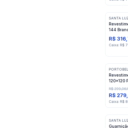
SANTA LU
Revestim
144 Bran
R$ 316
Caixa
:
R$ 7
PORTOBE
Revestim
120x120 
Breeze R
R$ 299,06
/
R$ 279
Caixa
:
R$ 8
SANTA LU
Guarnição