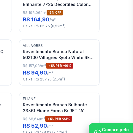
Brilhante 7x25 Decortiles Color
Mind Lazuli Bold "A"
R$ 196,06
/
m²
16
% OFF
R$ 164,90
/
m²
Caixa
:
R$ 85,75
(
0,52
m²
)
VILLAGRES
PÇ
Revestimento Branco Natural
50X100 Villagres Kyoto White RET
"A"
R$ 157,03
/
m²
SUPER -
40
%
R$ 94,90
/
m²
Caixa
:
R$ 237,25
(
2,5
m²
)
ELIANE
o
Revestimento Branco Brilhante
33x61 Eliane Forma Br RET "A"
R$ 68,64
/
m²
SUPER -
23
%
R$ 52,90
/
m²
Compre pelo
Caixa
:
R$ 128,02
(
2,42
m²
)