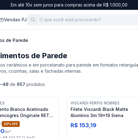
Em até 10x sem juros para compras acima de R$ 1.000,00
Vendas PJ
os de Parede
imentos de Parede
os cerâmicos e em porcelanato para parede em formatos retangular
os, cozinhas, salas e fachadas internas.
1
–
48
de
957
produtos
ES
VISCARDI PERFIS NOBRES
ento Branco Acetinado
Filete Viscardi Black Matte
ancogres Originale RET
Alumínio 3m 19x19 Siena
²
20
% OFF
R$ 153,19
90
/
m²
m
:
R$ 137,77
(
2,3
m²
)