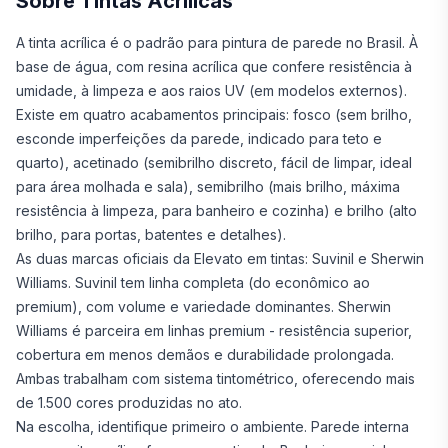
Sobre Tintas Acrílicas
A tinta acrílica é o padrão para pintura de parede no Brasil. À
base de água, com resina acrílica que confere resistência à
umidade, à limpeza e aos raios UV (em modelos externos).
Existe em quatro acabamentos principais: fosco (sem brilho,
esconde imperfeições da parede, indicado para teto e
quarto), acetinado (semibrilho discreto, fácil de limpar, ideal
para área molhada e sala), semibrilho (mais brilho, máxima
resistência à limpeza, para banheiro e cozinha) e brilho (alto
brilho, para portas, batentes e detalhes).
As duas marcas oficiais da Elevato em tintas: Suvinil e Sherwin
Williams. Suvinil tem linha completa (do econômico ao
premium), com volume e variedade dominantes. Sherwin
Williams é parceira em linhas premium - resistência superior,
cobertura em menos demãos e durabilidade prolongada.
Ambas trabalham com sistema tintométrico, oferecendo mais
de 1.500 cores produzidas no ato.
Na escolha, identifique primeiro o ambiente. Parede interna