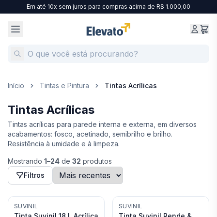
Em até 10x sem juros para compras acima de R$ 1.000,00
Início
Tintas e Pintura
Tintas Acrílicas
Tintas Acrílicas
Tintas acrílicas para parede interna e externa, em diversos
acabamentos: fosco, acetinado, semibrilho e brilho.
Resistência à umidade e à limpeza.
Mostrando
1
–
24
de
32
produtos
Filtros
SUVINIL
SUVINIL
Tinta Suvinil 18 L Acrílica
Tinta Suvinil Rende &