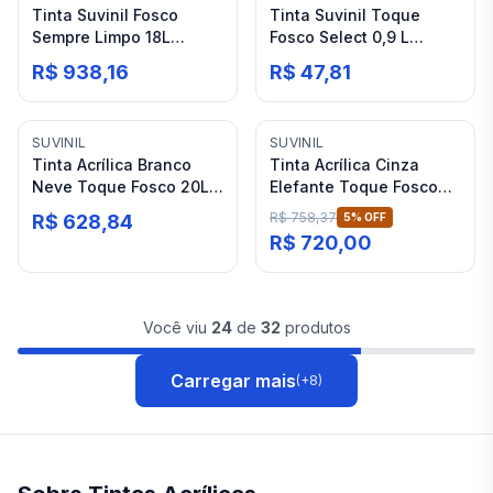
Tinta Suvinil Fosco
Tinta Suvinil Toque
Sempre Limpo 18L
Fosco Select 0,9 L
Acrílica Branco
Acrílico Branco
R$ 938,16
R$ 47,81
SUVINIL
SUVINIL
Tinta Acrílica Branco
Tinta Acrílica Cinza
Neve Toque Fosco 20L
Elefante Toque Fosco
Suvinil Select
18L Suvinil Premium
R$ 758,37
R$ 628,84
5
% OFF
R$ 720,00
Você viu
24
de
32
produtos
Carregar mais
(+
8
)