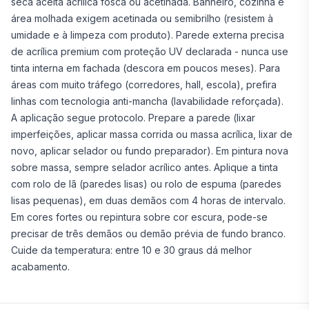
seca aceita acrílica fosca ou acetinada. Banheiro, cozinha e
área molhada exigem acetinada ou semibrilho (resistem à
umidade e à limpeza com produto). Parede externa precisa
de acrílica premium com proteção UV declarada - nunca use
tinta interna em fachada (descora em poucos meses). Para
áreas com muito tráfego (corredores, hall, escola), prefira
linhas com tecnologia anti-mancha (lavabilidade reforçada).
A aplicação segue protocolo. Prepare a parede (lixar
imperfeições, aplicar massa corrida ou massa acrílica, lixar de
novo, aplicar selador ou fundo preparador). Em pintura nova
sobre massa, sempre selador acrílico antes. Aplique a tinta
com rolo de lã (paredes lisas) ou rolo de espuma (paredes
lisas pequenas), em duas demãos com 4 horas de intervalo.
Em cores fortes ou repintura sobre cor escura, pode-se
precisar de três demãos ou demão prévia de fundo branco.
Cuide da temperatura: entre 10 e 30 graus dá melhor
acabamento.