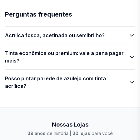
Perguntas frequentes
Acrílica fosca, acetinada ou semibrilho?
Tinta econômica ou premium: vale a pena pagar
mais?
Posso pintar parede de azulejo com tinta
acrílica?
Nossas Lojas
39
anos
de história |
30
lojas
para você
Stilo Elevato
Eleva