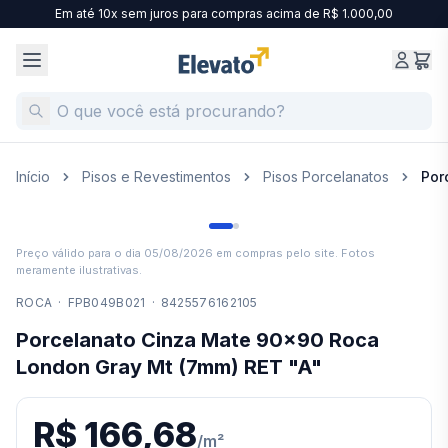
Em até 10x sem juros para compras acima de R$ 1.000,00
Início
Pisos e Revestimentos
Pisos Porcelanatos
Por
Preço válido para o dia
05/08/2026
em compras pelo site. Fotos
meramente ilustrativas.
ROCA
·
FPB049B021
·
8425576162105
Porcelanato Cinza Mate 90x90 Roca
London Gray Mt (7mm) RET "A"
R$ 166,68
/
m²