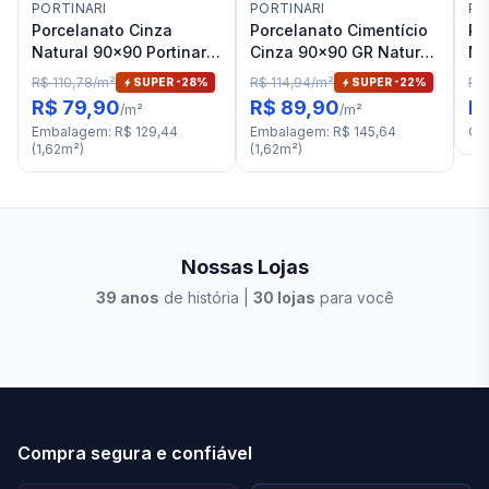
PORTINARI
PORTINARI
PO
Porcelanato Cinza
Porcelanato Cimentício
Po
Natural 90x90 Portinari
Cinza 90x90 GR Natural
Na
Distrito SGR RET "A"
Portinari Alquimia RET "A
Ar
R$ 110,78
/
m²
R$ 114,94
/
m²
R$ 
SUPER -
28
%
SUPER -
22
%
R$ 79,90
R$ 89,90
R
/
m²
/
m²
Embalagem
:
R$ 129,44
Embalagem
:
R$ 145,64
Ca
(
1,62
m²
)
(
1,62
m²
)
Nossas Lojas
39
anos
de história |
30
lojas
para você
Stilo Elevato
Eleva
Compra segura e confiável