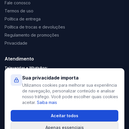
Fale conosco
Termos de uso
Política de entrega
Política de trocas e devoluções
Regulamento de promoções
Privacidade
Atendimento
Televendas e WhatsApp:
Segunda a Sexta: 8:30 - 18:00
Sua privacidade importa
Sábado: 9:00 - 13:00
Utilizamos cookies para melhorar sua experiência
contato@elevato.com.br
de navegação, personalizar conteúdo e analisar
nosso tráfego. Você pode escolher quais cookies
+55 51 4042-9413
aceitar.
Saiba mais
Lojas:
consulte aqui
Aceitar todos
Apenas essenciais