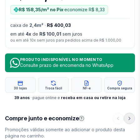
R$ 158,35
/m²
no Pix
·
economize
R$ 8,33
caixa
de
2,4
m²
·
R$ 400,03
em até
4
x
de
R$ 100,01
sem juros
ou em até
10
x sem juros para pedidos acima de
R$ 1.000,00
PRODUTO INDISPONÍVEL NO MOMENTO
Consulte prazo de encomenda no WhatsApp
30 lojas
Troca fácil
NF-e
Compra segura
39
anos
· pague online e
receba em casa ou retire na loja
Compre junto e economize
?
Promoções válidas somente ao adicionar o produto desta
página no carrinho.