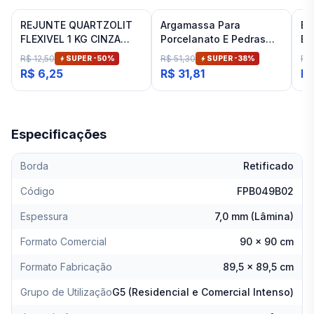
REJUNTE QUARTZOLIT
Argamassa Para
Es
FLEXIVEL 1 KG CINZA
Porcelanato E Pedras
Ba
ARTICO
Naturais Cinza Interno
Fit
R$ 12,50
R$ 51,30
R$
SUPER -
50
%
SUPER -
38
%
Inovatte 20 Kg
R$ 6,25
R$ 31,81
R$
Especificações
Borda
Retificado
Código
FPB049B02
Espessura
7,0 mm (Lâmina)
Formato Comercial
90 x 90 cm
Formato Fabricação
89,5 x 89,5 cm
Grupo de Utilização
G5 (Residencial e Comercial Intenso)