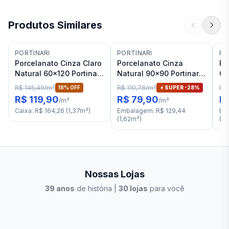
Produtos Similares
PORTINARI
PORTINARI
PO
Porcelanato Cinza Claro
Porcelanato Cinza
Po
Natural 60x120 Portinari
Natural 90x90 Portinari
Ci
Citta RET "A"
Distrito SGR RET "A"
Po
R$ 145,49
/
m²
R$ 110,78
/
m²
R$ 
18
% OFF
SUPER -
28
%
R$ 119,90
R$ 79,90
R
/
m²
/
m²
Caixa
:
R$ 164,26
(
1,37
m²
)
Embalagem
:
R$ 129,44
Em
(
1,62
m²
)
(
1,
Nossas Lojas
39
anos
de história |
30
lojas
para você
Stilo Elevato
Eleva