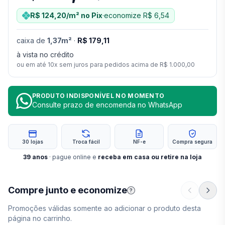
R$ 124,20
/m²
no Pix
·
economize
R$ 6,54
caixa
de
1,37
m²
·
R$ 179,11
à vista no crédito
ou em até
10
x sem juros para pedidos acima de
R$ 1.000,00
PRODUTO INDISPONÍVEL NO MOMENTO
Consulte prazo de encomenda no WhatsApp
30 lojas
Troca fácil
NF-e
Compra segura
39
anos
· pague online e
receba em casa ou retire na loja
Compre junto e economize
?
Promoções válidas somente ao adicionar o produto desta
página no carrinho.