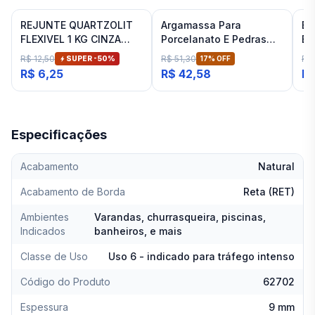
REJUNTE QUARTZOLIT
Argamassa Para
Es
FLEXIVEL 1 KG CINZA
Porcelanato E Pedras
Ba
ARTICO
Naturais Cinza Interno
Fit
R$ 12,50
R$ 51,30
R$
SUPER -
50
%
17
% OFF
Inovatte 20 Kg
R$ 6,25
R$ 42,58
R$
Especificações
Acabamento
Natural
Acabamento de Borda
Reta (RET)
Ambientes
Varandas, churrasqueira, piscinas,
Indicados
banheiros, e mais
Classe de Uso
Uso 6 - indicado para tráfego intenso
Código do Produto
62702
Espessura
9 mm