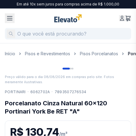
Em até 10x sem juros para compras acima de R$ 1.000,00
Início
Pisos e Revestimentos
Pisos Porcelanatos
Por
Preço válido para o dia
08/08/2026
em compras pelo site. Fotos
meramente ilustrativas.
PORTINARI
·
6062702A
·
7893507276534
Porcelanato Cinza Natural 60x120
Portinari York Be RET "A"
R$ 130,74
/
m²