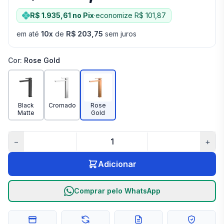
R$ 1.935,61
no Pix
·
economize
R$ 101,87
em até
10
x
de
R$ 203,75
sem juros
Cor
:
Rose Gold
Black
Cromado
Rose
Matte
Gold
−
+
Adicionar
Comprar pelo WhatsApp