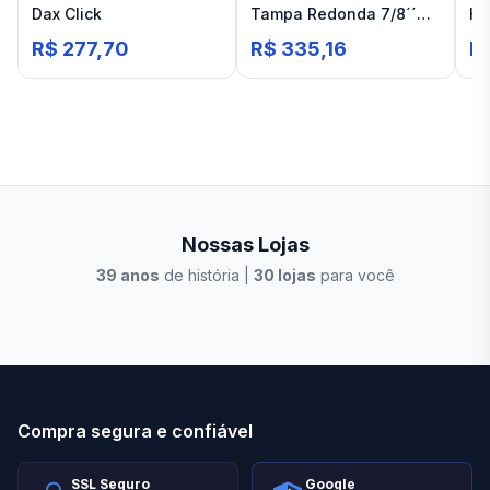
Dax Click
Tampa Redonda 7/8´´
Ha
Para Cubas de
R$ 277,70
R$ 335,16
R
Banheiros Rose Gold
Dax
Nossas Lojas
39
anos
de história |
30
lojas
para você
Stilo Elevato
Eleva
Compra segura e confiável
SSL Seguro
Google