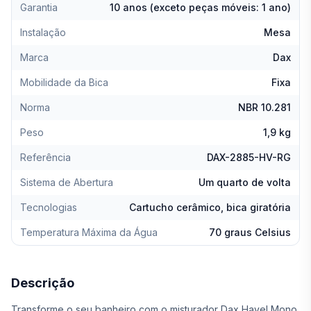
Garantia
10 anos (exceto peças móveis: 1 ano)
Instalação
Mesa
Marca
Dax
Mobilidade da Bica
Fixa
Norma
NBR 10.281
Peso
1,9 kg
Referência
DAX-2885-HV-RG
Sistema de Abertura
Um quarto de volta
Tecnologias
Cartucho cerâmico, bica giratória
Temperatura Máxima da Água
70 graus Celsius
Descrição
Transforme o seu banheiro com o misturador Dax Havel Mono