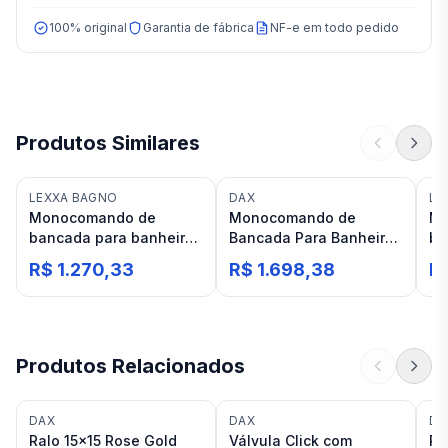
100% original
Garantia de fábrica
NF-e em todo pedido
Produtos Similares
LEXXA BAGNO
DAX
LE
Monocomando de
Monocomando de
Mo
bancada para banheiro
Bancada Para Banheiro
ba
bica baixa Lexxa Bagno
Bica Baixa Rose Gold
bi
R$ 1.270,33
R$ 1.698,38
R
Squad Cromado
Dax Havel
Le
LX
Produtos Relacionados
DAX
DAX
DA
Ralo 15x15 Rose Gold
Válvula Click com
Pa