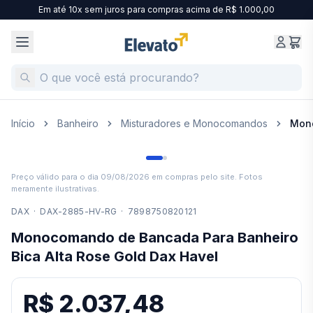
Em até 10x sem juros para compras acima de R$ 1.000,00
Início
Banheiro
Misturadores e Monocomandos
Mono
Preço válido para o dia
09/08/2026
em compras pelo site. Fotos
meramente ilustrativas.
DAX
·
DAX-2885-HV-RG
·
7898750820121
Monocomando de Bancada Para Banheiro
Bica Alta Rose Gold Dax Havel
R$ 2.037,48