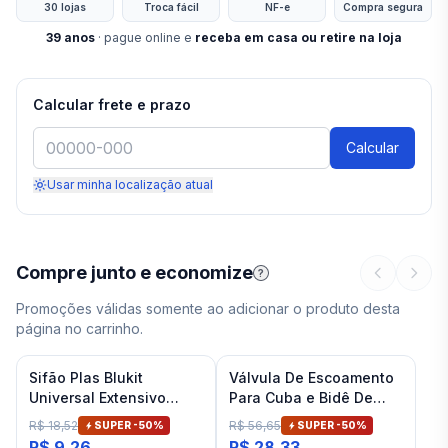
30 lojas
Troca fácil
NF-e
Compra segura
39
anos
· pague online e
receba em casa ou retire na loja
Calcular frete e prazo
Calcular
Usar minha localização atual
Compre junto e economize
?
Promoções válidas somente ao adicionar o produto desta
página no carrinho.
Sifão Plas Blukit
Válvula De Escoamento
Universal Extensivo
Para Cuba e Bidê De
Branco
Banheiro Cromado Deca
R$ 18,52
R$ 56,65
SUPER -
50
%
SUPER -
50
%
R$ 9,26
R$ 28,33