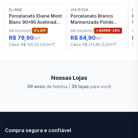
ELIANE
VIA ROSA
IN
Porcelanato Eliane Mont
Porcelanato Branco
Po
Blanc 90x90 Acetinado
Marmorizado Polido
90
RET "C"
71x71 Via Rosa Calacata
Gp
R$ 84,00
/
m²
R$ 118,45
/
m²
R$ 
5
% OFF
SUPER -
28
%
Gold RET "A"
R$ 79,90
R$ 84,90
R
/
m²
/
m²
Caixa
:
R$ 130,24
(
1,63
m²
)
Caixa
:
R$ 213,95
(
2,52
m²
)
Ca
Nossas Lojas
39
anos
de história |
30
lojas
para você
Stilo Elevato
Eleva
Compra segura e confiável