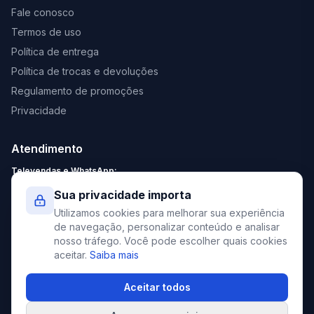
Fale conosco
Termos de uso
Política de entrega
Política de trocas e devoluções
Regulamento de promoções
Privacidade
Atendimento
Televendas e WhatsApp:
Segunda a Sexta: 8:30 - 18:00
Sua privacidade importa
Sábado: 9:00 - 13:00
Utilizamos cookies para melhorar sua experiência
contato@elevato.com.br
de navegação, personalizar conteúdo e analisar
nosso tráfego. Você pode escolher quais cookies
+55 51 4042-9413
aceitar.
Saiba mais
Lojas:
consulte aqui
Aceitar todos