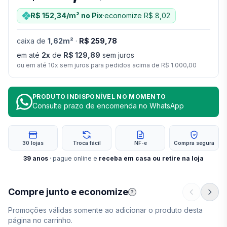
R$ 152,34
/m²
no Pix
·
economize
R$ 8,02
caixa
de
1,62
m²
·
R$ 259,78
em até
2
x
de
R$ 129,89
sem juros
ou em até
10
x sem juros para pedidos acima de
R$ 1.000,00
PRODUTO INDISPONÍVEL NO MOMENTO
Consulte prazo de encomenda no WhatsApp
30 lojas
Troca fácil
NF-e
Compra segura
39
anos
· pague online e
receba em casa ou retire na loja
Compre junto e economize
?
Promoções válidas somente ao adicionar o produto desta
página no carrinho.