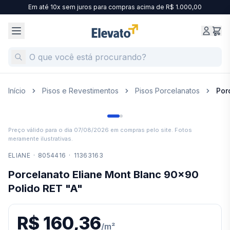
Em até 10x sem juros para compras acima de R$ 1.000,00
Início
Pisos e Revestimentos
Pisos Porcelanatos
Por
Preço válido para o dia
07/08/2026
em compras pelo site. Fotos
meramente ilustrativas.
ELIANE
·
8054416
·
11363163
Porcelanato Eliane Mont Blanc 90x90
Polido RET "A"
R$ 160,36
/
m²