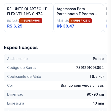
REJUNTE QUARTZOLIT
Argamassa Para
Es
FLEXIVEL 1 KG CINZA
Porcelanato E Pedras
Ba
ARTICO
Naturais Cinza Interno
Fit
R$ 12,50
R$ 51,30
R$
SUPER -
50
%
SUPER -
25
%
Inovatte 20 Kg
R$ 6,25
R$ 38,47
R$
Especificações
Acabamento
Polido
Código de Barras
7891291093894
Coeficiente de Atrito
I (baixo)
Cor
Branco com veios cinzas
Dimensao
90x90 cm
Espessura
10 mm