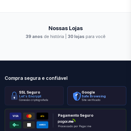
Nossas Lojas
39
anos
de história |
30
lojas
para você
Stilo Elevato
Eleva
Compra segura e confiável
SSL Seguro
Google
Let's Encrypt
Safe Browsing
Conexão criptografada
Site verificado
Pagamento Seguro
VISA
elo
AMEX
PIX
Processado por Pagar.me