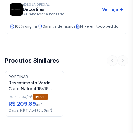
LOJA OFICIAL
Decortiles
Ver loja →
Revendedor autorizado
100% original
Garantia de fábrica
NF-e em todo pedido
Produtos Similares
PORTINARI
Revestimento Verde
Claro Natural 15x15
Portinari Mood Bold "A"
R$ 237,04
/
m²
11
% OFF
R$ 209,89
/
m²
Caixa
:
R$ 117,54
(
0,56
m²
)