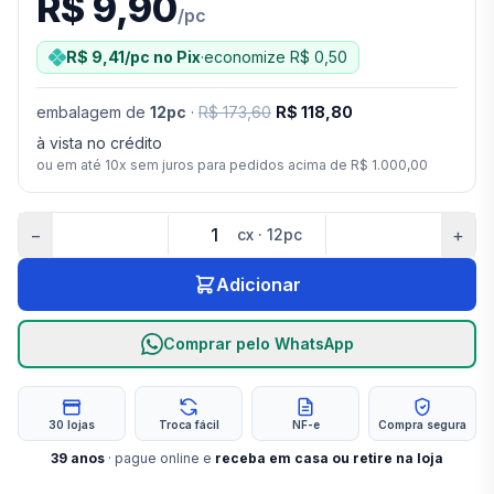
R$ 9,90
/
pc
R$ 9,41
/pc
no Pix
·
economize
R$ 0,50
embalagem
de
12
pc
·
R$ 173,60
R$ 118,80
à vista no crédito
ou em até
10
x sem juros para pedidos acima de
R$ 1.000,00
−
+
cx
·
12
pc
Adicionar
Comprar pelo WhatsApp
30 lojas
Troca fácil
NF-e
Compra segura
39
anos
· pague online e
receba em casa ou retire na loja