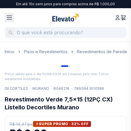
Em até 10x sem juros para compras acima de R$ 1.000,00
Início
Pisos e Revestimentos
Revestimentos de Parede
Preço válido para o dia
10/08/2026
em compras pelo site. Fotos
meramente ilustrativas.
DECORTILES
·
MURANO
·
8046216
·
7890943010586
Revestimento Verde 7,5x15 (12PÇ CX)
Listello Decortiles Murano
R$ 14,47
/
pc
SUPER PROMO ·
32
% OFF