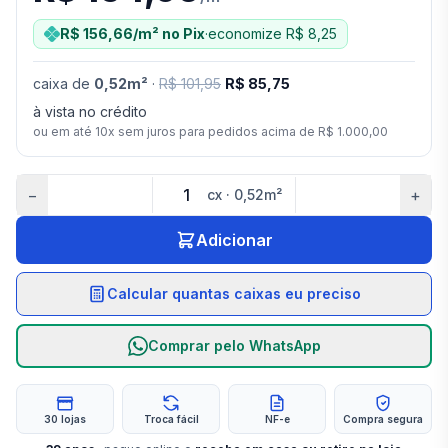
R$ 156,66
/m²
no Pix
·
economize
R$ 8,25
caixa
de
0,52
m²
·
R$ 101,95
R$ 85,75
à vista no crédito
ou em até
10
x sem juros para pedidos acima de
R$ 1.000,00
−
+
cx
·
0,52
m²
Adicionar
Calcular quantas caixas eu preciso
Comprar pelo WhatsApp
30 lojas
Troca fácil
NF-e
Compra segura