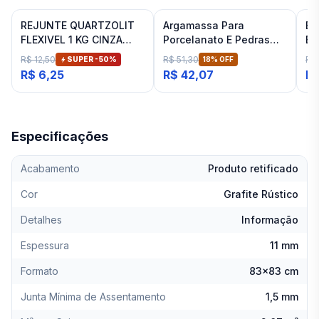
REJUNTE QUARTZOLIT
Argamassa Para
Es
FLEXIVEL 1 KG CINZA
Porcelanato E Pedras
Ba
ARTICO
Naturais Cinza Interno
Fit
R$ 12,50
R$ 51,30
R$
SUPER -
50
%
18
% OFF
Inovatte 20 Kg
R$ 6,25
R$ 42,07
R$
Especificações
Acabamento
Produto retificado
Cor
Grafite Rústico
Detalhes
Informação
Espessura
11 mm
Formato
83x83 cm
Junta Mínima de Assentamento
1,5 mm