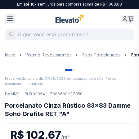
Em até 10x sem juros para compras acima de R$ 1.000,00
Início
Pisos e Revestimentos
Pisos Porcelanatos
Por
Preço válido para o dia
07/08/2026
em compras pelo site. Fotos
meramente ilustrativas.
DAMME
·
RUR83054
·
7898660237958
Porcelanato Cinza Rústico 83x83 Damme
Soho Grafite RET "A"
R$ 102,67
/
m²