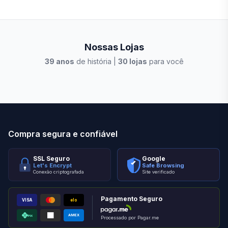
Nossas Lojas
39
anos
de história |
30
lojas
para você
Stilo Elevato
Eleva
Compra segura e confiável
SSL Seguro
Google
Let's Encrypt
Safe Browsing
Conexão criptografada
Site verificado
Pagamento Seguro
VISA
elo
AMEX
PIX
Processado por Pagar.me