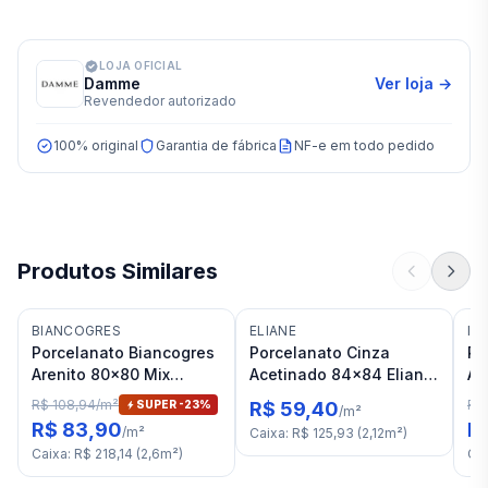
LOJA OFICIAL
Damme
Ver loja →
Revendedor autorizado
100% original
Garantia de fábrica
NF-e em todo pedido
Produtos Similares
BIANCOGRES
ELIANE
IN
Porcelanato Biancogres
Porcelanato Cinza
Po
Arenito 80x80 Mix
Acetinado 84x84 Eliane
As
Grafite RET "A"
Metropol Portland RET
Na
R$ 108,94
/
m²
R$ 
SUPER -
23
%
R$ 59,40
/
m²
"C"
"A
R$ 83,90
R
/
m²
Caixa
:
R$ 125,93
(
2,12
m²
)
Caixa
:
R$ 218,14
(
2,6
m²
)
Ca