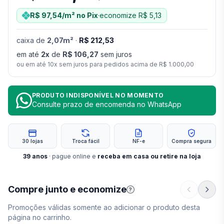
R$ 97,54
/m²
no Pix
·
economize
R$ 5,13
caixa
de
2,07
m²
·
R$ 212,53
em até
2
x
de
R$ 106,27
sem juros
ou em até
10
x sem juros para pedidos acima de
R$ 1.000,00
PRODUTO INDISPONÍVEL NO MOMENTO
Consulte prazo de encomenda no WhatsApp
30 lojas
Troca fácil
NF-e
Compra segura
39
anos
· pague online e
receba em casa ou retire na loja
Compre junto e economize
?
Promoções válidas somente ao adicionar o produto desta
página no carrinho.