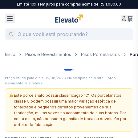
Em até 10x sem juros para compras acima de R$ 1.000,00
Início
Pisos e Revestimentos
Pisos Porcelanatos
Por
Preço válido para o dia
09/08/2026
em compras pelo site. Fotos
meramente ilustrativas.
Este porcelanato possui classificação "C". Os porcelanatos
classe C podem possuir uma maior variação estética de
tonalidade e pequenos defeitos provenientes de sua
fabricação, muitas vezes no acabamento de suas bordas. Por
conta disso, não possuem garantia de troca ou devolução por
defeito de fabricação.