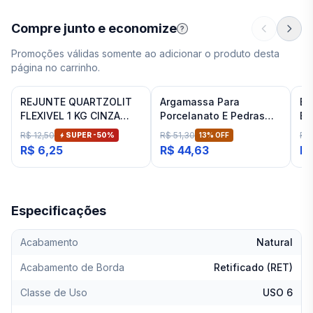
Compre junto e economize
?
Promoções válidas somente ao adicionar o produto desta
página no carrinho.
REJUNTE QUARTZOLIT
Argamassa Para
Es
FLEXIVEL 1 KG CINZA
Porcelanato E Pedras
Ba
ARTICO
Naturais Cinza Interno
Fit
R$ 12,50
R$ 51,30
R$
SUPER -
50
%
13
% OFF
Inovatte 20 Kg
R$ 6,25
R$ 44,63
R$
Especificações
Acabamento
Natural
Acabamento de Borda
Retificado (RET)
Classe de Uso
USO 6