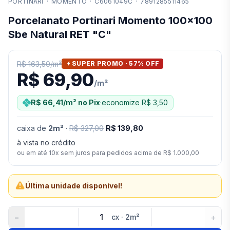
PORTINARI
·
MOMENTO
·
C6061049C
·
7891285511465
Porcelanato Portinari Momento 100x100
Sbe Natural RET "C"
R$ 163,50
/
m²
SUPER PROMO ·
57
% OFF
R$ 69,90
/
m²
R$ 66,41
/m²
no Pix
·
economize
R$ 3,50
caixa
de
2
m²
·
R$ 327,00
R$ 139,80
à vista no crédito
ou em até
10
x sem juros para pedidos acima de
R$ 1.000,00
Última unidade disponível!
−
+
cx
·
2
m²