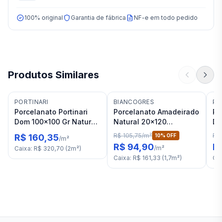
100% original
Garantia de fábrica
NF-e em todo pedido
Produtos Similares
PORTINARI
BIANCOGRES
PO
Porcelanato Portinari
Porcelanato Amadeirado
Po
Dom 100x100 Gr Natural
Natural 20x120
Do
RET "C"
Biancogres Vancouver
Na
R$ 105,75
/
m²
R$
R$ 160,35
10
% OFF
/
m²
RET "A"
R$ 94,90
R
/
m²
Caixa
:
R$ 320,70
(
2
m²
)
Caixa
:
R$ 161,33
(
1,7
m²
)
Ca