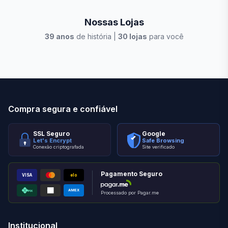
Nossas Lojas
39
anos
de história |
30
lojas
para você
Stilo Elevato
Eleva
Compra segura e confiável
SSL Seguro
Google
Let's Encrypt
Safe Browsing
Conexão criptografada
Site verificado
Pagamento Seguro
VISA
elo
AMEX
PIX
Processado por Pagar.me
Institucional