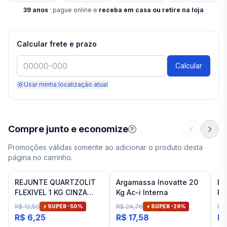
39
anos
· pague online e
receba em casa ou retire na loja
Calcular frete e prazo
Calcular
Usar minha localização atual
Compre junto e economize
?
Promoções válidas somente ao adicionar o produto desta
página no carrinho.
REJUNTE QUARTZOLIT
Argamassa Inovatte 20
Es
FLEXIVEL 1 KG CINZA
Kg Ac-i Interna
Fi
ARTICO
R$ 12,50
R$ 24,76
R$ 
SUPER -
50
%
SUPER -
29
%
R$ 6,25
R$ 17,58
R$