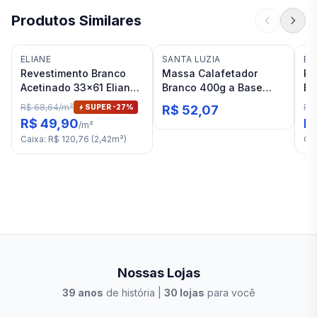
Produtos Similares
ELIANE
SANTA LUZIA
EL
Revestimento Branco
Massa Calafetador
Re
Acetinado 33x61 Eliane
Branco 400g a Base
Br
Forma Bold "A"
D'água Santa Luzia
Fo
R$ 68,64
/
m²
R$
SUPER -
27
%
R$ 52,07
R$ 49,90
R
/
m²
Caixa
:
R$ 120,76
(
2,42
m²
)
Ca
Nossas Lojas
39
anos
de história |
30
lojas
para você
Stilo Elevato
Eleva