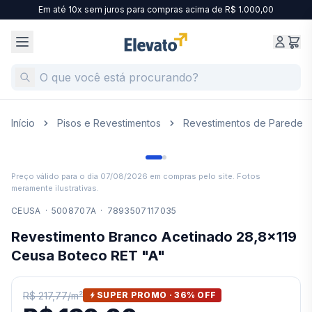
Em até 10x sem juros para compras acima de R$ 1.000,00
Início
Pisos e Revestimentos
Revestimentos de Parede
Preço válido para o dia
07/08/2026
em compras pelo site. Fotos
meramente ilustrativas.
CEUSA
·
5008707A
·
7893507117035
Revestimento Branco Acetinado 28,8x119
Ceusa Boteco RET "A"
R$ 217,77
/
m²
SUPER PROMO ·
36
% OFF