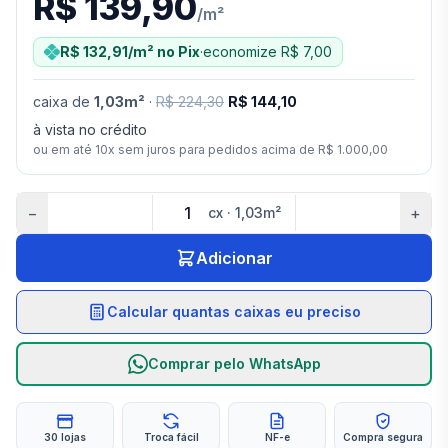
R$ 139,90
/
m²
R$ 132,91
/m²
no Pix
·
economize
R$ 7,00
caixa
de
1,03
m²
·
R$ 224,30
R$ 144,10
à vista no crédito
ou em até
10
x sem juros para pedidos acima de
R$ 1.000,00
−
+
cx
·
1,03
m²
Adicionar
Calcular quantas caixas eu preciso
Comprar pelo WhatsApp
30 lojas
Troca fácil
NF-e
Compra segura