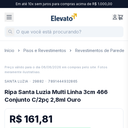
Em até 10x sem juros para compras acima de R$ 1.000,00
Início
Pisos e Revestimentos
Revestimentos de Parede
Preço válido para o dia
08/08/2026
em compras pelo site. Fotos
meramente ilustrativas.
SANTA LUZIA
·
29882
·
7891444932865
Ripa Santa Luzia Multi Linha 3cm 466
Conjunto C/2pç 2,8ml Ouro
R$ 161,81