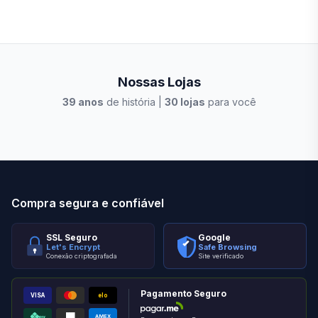
Nossas Lojas
39
anos
de história |
30
lojas
para você
Stilo Elevato
Eleva
Compra segura e confiável
SSL Seguro
Google
Let's Encrypt
Safe Browsing
Conexão criptografada
Site verificado
Pagamento Seguro
VISA
elo
AMEX
PIX