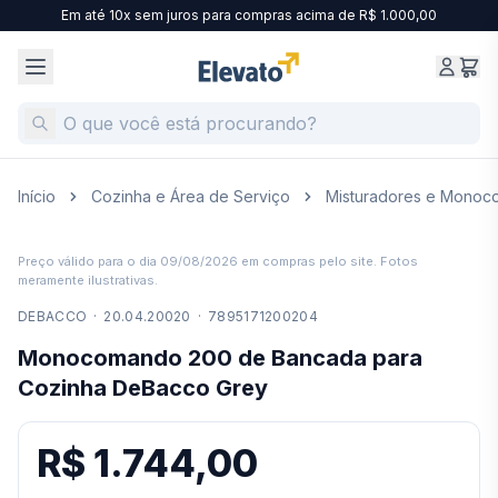
Em até 10x sem juros para compras acima de R$ 1.000,00
Início
Cozinha e Área de Serviço
Misturadores e Mono
Preço válido para o dia
09/08/2026
em compras pelo site. Fotos
meramente ilustrativas.
DEBACCO
·
20.04.20020
·
7895171200204
Monocomando 200 de Bancada para
Cozinha DeBacco Grey
R$ 1.744,00