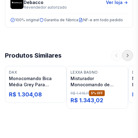
Debacco
Ver loja →
Revendedor autorizado
100% original
Garantia de fábrica
NF-e em todo pedido
Produtos Similares
DAX
LEXXA BAGNO
DE
Monocomando Bica
Misturador
Mo
Média Grey Para
Monocomando de
Ba
Lavatório de Bancada
Cozinha Grafite Lexxa
De
R$ 1.418,11
R$ 1.304,08
5
% OFF
R
Dax Navagio "L"
Bagno Lx1709gf
R$ 1.343,02