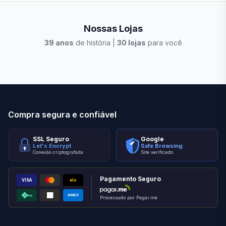
Nossas Lojas
39
anos
de história |
30
lojas
para você
Stilo Elevato
Eleva
Compra segura e confiável
SSL Seguro
Google
Let's Encrypt
Safe Browsing
Conexão criptografada
Site verificado
Pagamento Seguro
VISA
elo
AMEX
PIX
Processado por Pagar.me