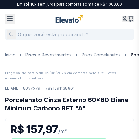
Em até 10x sem juros para compras acima de R$ 1.000,00
Início
Pisos e Revestimentos
Pisos Porcelanatos
Por
Preço válido para o dia
05/08/2026
em compras pelo site. Fotos
meramente ilustrativas.
ELIANE
·
8057579
·
7891291138861
Porcelanato Cinza Externo 60x60 Eliane
Minimum Carbono RET "A"
R$ 157,97
/
m²