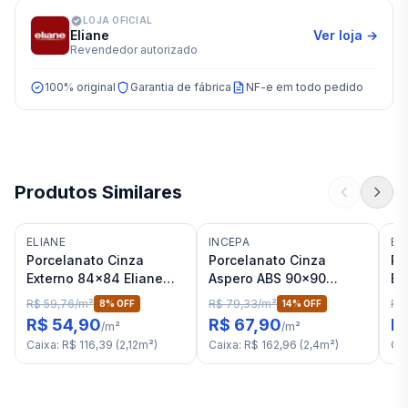
LOJA OFICIAL
Eliane
Ver loja →
Revendedor autorizado
100% original
Garantia de fábrica
NF-e em todo pedido
Produtos Similares
ELIANE
INCEPA
BI
Porcelanato Cinza
Porcelanato Cinza
Po
Externo 84x84 Eliane
Aspero ABS 90x90
Ex
Metrópole Portland RET
Incepa Urbano Lm RET
Bi
R$ 59,76
/
m²
R$ 79,33
/
m²
R$ 
8
% OFF
14
% OFF
"C"
"C"
RE
R$ 54,90
R$ 67,90
R
/
m²
/
m²
Caixa
:
R$ 116,39
(
2,12
m²
)
Caixa
:
R$ 162,96
(
2,4
m²
)
Ca