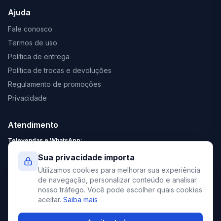
Ajuda
Fale conosco
Termos de uso
Política de entrega
Política de trocas e devoluções
Regulamento de promoções
Privacidade
Atendimento
Televendas e WhatsApp:
Segunda a Sexta: 8:30 - 18:00
Sua privacidade importa
Sábado: 9:00 - 13:00
Utilizamos cookies para melhorar sua experiência
contato@elevato.com.br
de navegação, personalizar conteúdo e analisar
nosso tráfego. Você pode escolher quais cookies
+55 51 4042-9413
aceitar.
Saiba mais
Lojas:
consulte aqui