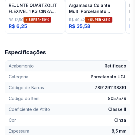
REJUNTE QUARTZOLIT
Argamassa Colante
Es
FLEXIVEL 1 KG CINZA
Multi Porcelanato
Ba
ARTICO
Interna Cinza Ceramfix
Fit
R$ 12,50
R$ 49,42
R$
SUPER -
50
%
SUPER -
28
%
20 Kg
R$ 6,25
R$ 35,58
R$
Especificações
Acabamento
Retificado
Categoria
Porcelanato UGL
Código de Barras
7891291138861
Código do Item
8057579
Coeficiente de Atrito
Classe II
Cor
Cinza
Espessura
8,5 mm