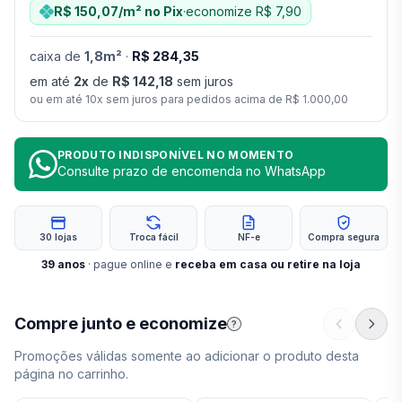
R$ 150,07
/m²
no Pix
·
economize
R$ 7,90
caixa
de
1,8
m²
·
R$ 284,35
em até
2
x
de
R$ 142,18
sem juros
ou em até
10
x sem juros para pedidos acima de
R$ 1.000,00
PRODUTO INDISPONÍVEL NO MOMENTO
Consulte prazo de encomenda no WhatsApp
30 lojas
Troca fácil
NF-e
Compra segura
39
anos
· pague online e
receba em casa ou retire na loja
Compre junto e economize
?
Promoções válidas somente ao adicionar o produto desta
página no carrinho.