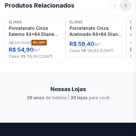
Produtos Relacionados
ELIANE
ELIANE
EL
Porcelanato Cinza
Porcelanato Cinza
Po
Externo 84x84 Eliane
Acetinado 84x84 Eliane
Ac
Metrópole Portland RET
Metropol Portland RET
Ci
R$ 59,76
/
m²
R$
8
% OFF
R$ 59,40
/
m²
"C"
"C"
R$ 54,90
R
/
m²
Caixa
:
R$ 125,93
(
2,12
m²
)
Caixa
:
R$ 116,39
(
2,12
m²
)
Ca
Nossas Lojas
39
anos
de história |
30
lojas
para você
Stilo Elevato
Eleva