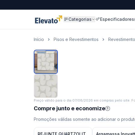
Categorias
Especificadores
Início
Pisos e Revestimentos
Revestiment
Preço válido para o dia
07/08/2026
em compras pelo site. Fo
Compre junto e economize
?
Promoções válidas somente ao adicionar o produto
REJUNTE QUARTZOLIT
Argamassa Inovat