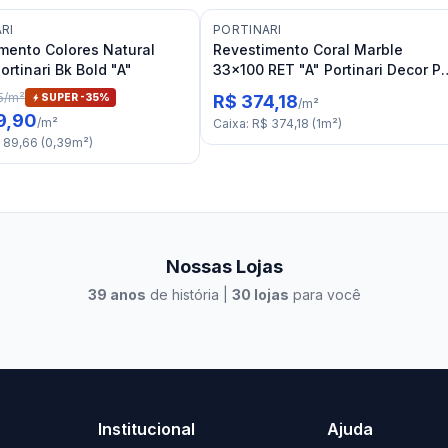
RI
PORTINARI
mento Colores Natural
Revestimento Coral Marble
ortinari Bk Bold "A"
33x100 RET "A" Portinari Decor P
Mate
5
/
m²
SUPER -
35
%
R$ 374,18
/
m²
9,90
/
m²
Caixa
:
R$ 374,18
(
1
m²
)
 89,66
(
0,39
m²
)
Nossas Lojas
39
anos
de história |
30
lojas
para você
to Casa Xangri-Lá
Elevato Xangri-Lá
Institucional
Ajuda