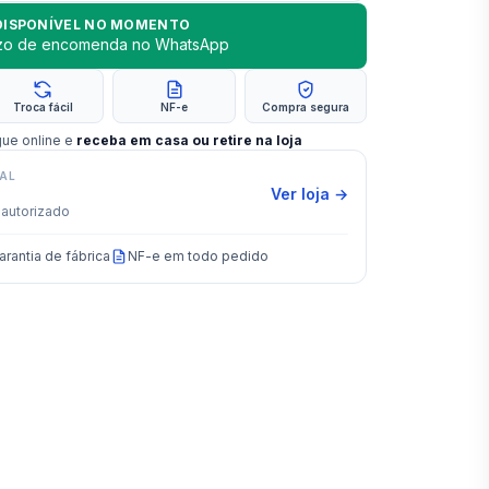
DISPONÍVEL NO MOMENTO
azo de encomenda no WhatsApp
Troca fácil
NF-e
Compra segura
gue online e
receba em casa ou retire na loja
IAL
Ver loja →
autorizado
arantia de fábrica
NF-e em todo pedido