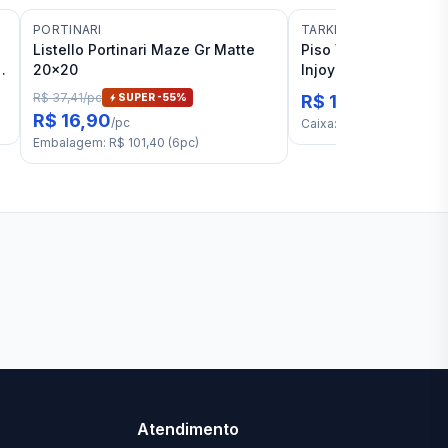
PORTINARI
TARKETT
Listello Portinari Maze Gr Matte
Piso Vinílico 20,85x1
k
20x20
Injoy Prímula
R$ 37,41
/
pc
SUPER -
55
%
R$ 110,03
/
m²
R$ 16,90
/
pc
Caixa
:
R$ 564,45
(
5,13
m²
Embalagem
:
R$ 101,40
(
6
pc
)
Ver todas lojas
Atendimento