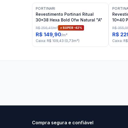
PORTINARI
PORTINA
Revestimento Portinari Ritual
Revesti
30x38 Hexa Bold Ofw Natural "A"
10x40 P
R$ 256,41
/
m²
R$ 355,9
SUPER -
42
%
R$ 149,90
R$ 22
/
m²
Caixa
:
R$ 109,43
(
0,73
m²
)
Caixa
:
R$
Stilo Elevato
Eleva
Compra segura e confiável