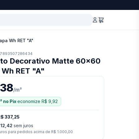
apa Wh RET "A"
7893507286434
to Decorativo Matte 60x60
 Wh RET "A"
,38
/
m²
²
no Pix
·
economize
R$ 9,92
$ 337,25
112,42
sem juros
uros para pedidos acima de
R$ 1.000,00