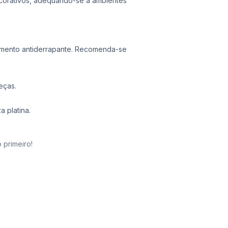
decorativos, adequando-se a ambientes
amento antiderrapante. Recomenda-se
eças.
a platina.
 primeiro!