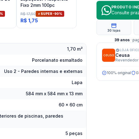
Fixo 2mm 100pc
PRODUTO IN
Consulte pr
R$ 17,50
%
SUPER -
90
%
R$ 1,75
30 lojas
39
anos
· pa
1,70 m²
LOJA OFIC
Ceusa
Porcelanato esmaltado
Revendedor 
Uso 2 - Paredes internas e externas
100% original
G
Lapa
584 mm x 584 mm x 13 mm
60 x 60 cm
teriores de piscinas, paredes
s
5 peças