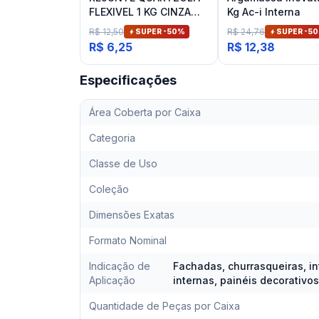
FLEXIVEL 1 KG CINZA
Kg Ac-i Interna
ARTICO
R$ 12,50
R$ 24,76
SUPER -
50
%
SUPER -
50
R$ 6,25
R$ 12,38
Especificações
Área Coberta por Caixa
Categoria
Classe de Uso
Coleção
Dimensões Exatas
Formato Nominal
Indicação de
Fachadas, churrasqueiras, in
Aplicação
internas, painéis decorativo
Quantidade de Peças por Caixa