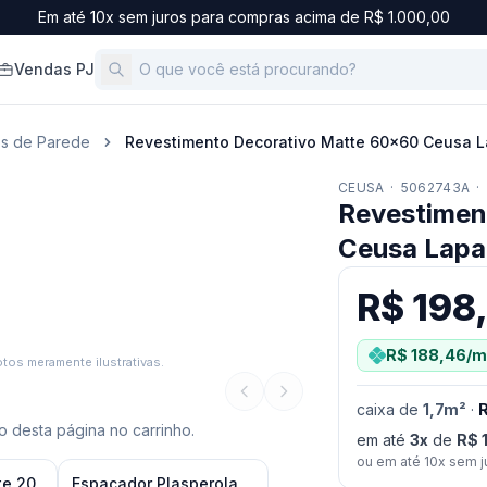
Em até 10x sem juros para compras acima de R$ 1.000,00
Vendas PJ
os de Parede
Revestimento Decorativo Matte 60x60 Ceusa L
CEUSA
·
5062743A
·
Revestimen
Ceusa Lapa
R$ 198
R$ 188,46
/m
tos meramente ilustrativas.
caixa
de
1,7
m²
·
R
 desta página no carrinho.
em até
3
x
de
R$ 
ou em até
10
x sem j
te 20
Espaçador Plasperola