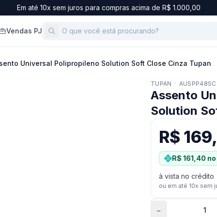
Em até 10x sem juros para compras acima de R$ 1.000,00
Vendas PJ
sento Universal Polipropileno Solution Soft Close Cinza Tupan
TUPAN
·
AUSPP48SC
Assento Uni
Solution So
R$ 169
R$ 161,40
no 
à vista no crédito
ou em até
10
x sem j
−