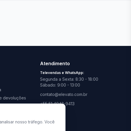
Ver todas lojas
Atendimento
Televendas e WhatsApp:
Segunda a Sexta: 8:30 - 18:00
Sábado: 9:00 - 13:00
a
contato@elevato.com.br
s e devoluções
+55 51 4042-9413
promoções
Lojas:
consulte aqui
analisar nosso tráfego. Você