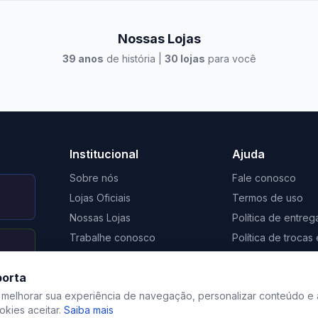
Nossas Lojas
39
anos
de história |
30
lojas
para você
to Casa Xangri-Lá
Elevato Xangri-Lá
Institucional
Ajuda
Sobre nós
Fale conosco
Lojas Oficiais
Termos de uso
Nossas Lojas
Política de entreg
Trabalhe conosco
Política de troca
Nosso Blog
Regulamento de 
porta
Certificação Social Selo 1%
Privacidade
 melhorar sua experiência de navegação, personalizar conteúdo e 
kies aceitar.
Saiba mais