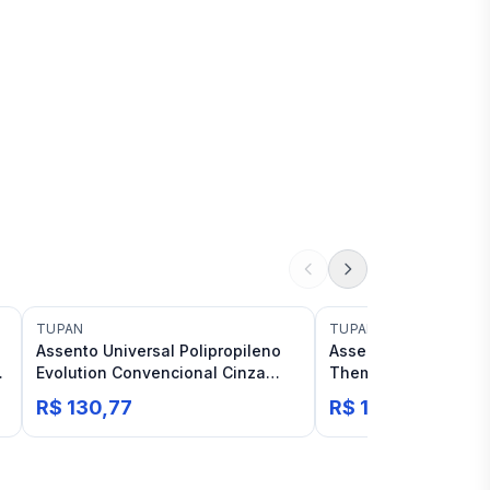
TUPAN
TUPAN
Assento Universal Polipropileno
Assento Polipropilen
Evolution Convencional Cinza
Thema/Hawaii/Iris C
Tupan
Cinza Tupan
R$ 130,77
R$ 133,36