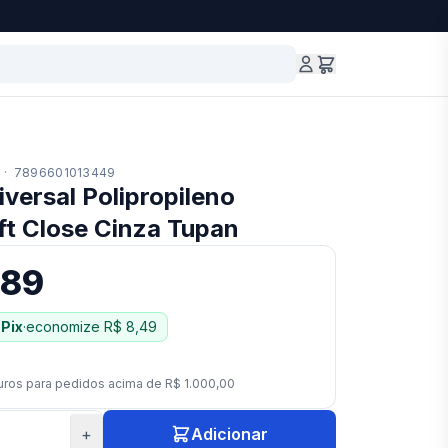
·
7896601013449
versal Polipropileno
ft Close Cinza Tupan
,89
Pix
·
economize
R$ 8,49
uros para pedidos acima de
R$ 1.000,00
+
Adicionar