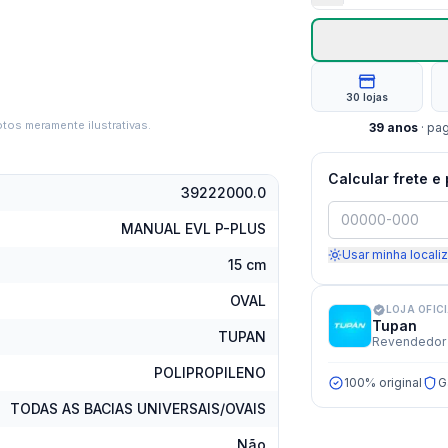
30 lojas
tos meramente ilustrativas.
39
anos
· pa
Calcular frete e
39222000.0
MANUAL EVL P-PLUS
Usar minha locali
15 cm
OVAL
LOJA OFIC
Tupan
TUPAN
Revendedor 
POLIPROPILENO
100% original
G
TODAS AS BACIAS UNIVERSAIS/OVAIS
Não