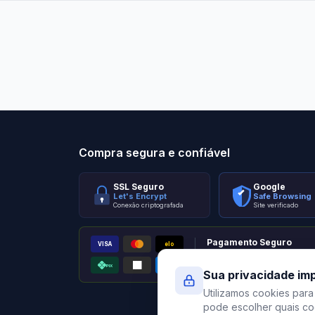
Stilo Elevato
Eleva
Compra segura e confiável
SSL Seguro
Google
Let's Encrypt
Safe Browsing
Conexão criptografada
Site verificado
Pagamento Seguro
VISA
elo
AMEX
PIX
Processado por Pagar.me
Sua privacidade im
Utilizamos cookies para
pode escolher quais coo