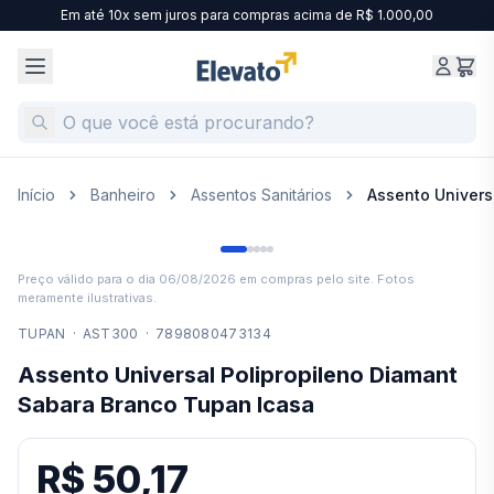
Em até 10x sem juros para compras acima de R$ 1.000,00
Início
Banheiro
Assentos Sanitários
Assento Univers
Preço válido para o dia
06/08/2026
em compras pelo site. Fotos
meramente ilustrativas.
TUPAN
·
AST300
·
7898080473134
Assento Universal Polipropileno Diamant
Sabara Branco Tupan Icasa
R$ 50,17