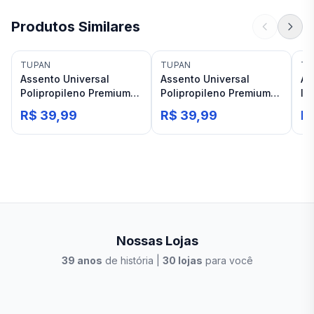
Produtos Similares
TUPAN
TUPAN
TU
Assento Universal
Assento Universal
As
Polipropileno Premium
Polipropileno Premium
In
Convencional Creme
Convencional Branco
Br
R$ 39,99
R$ 39,99
R
Tupan
Tupan
Nossas Lojas
39
anos
de história |
30
lojas
para você
Stilo Elevato
Eleva