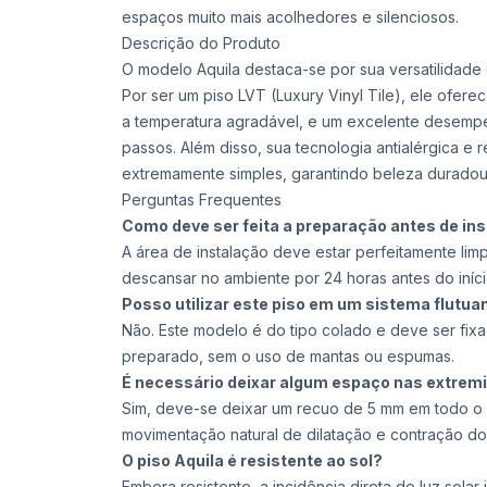
espaços muito mais acolhedores e silenciosos.
Descrição do Produto
O modelo Aquila destaca-se por sua versatilidade e
Por ser um piso LVT (Luxury Vinyl Tile), ele ofer
a temperatura agradável, e um excelente desempe
passos. Além disso, sua tecnologia antialérgica e 
extremamente simples, garantindo beleza duradou
Perguntas Frequentes
Como deve ser feita a preparação antes de ins
A área de instalação deve estar perfeitamente lim
descansar no ambiente por 24 horas antes do iníci
Posso utilizar este piso em um sistema flutu
Não. Este modelo é do tipo colado e deve ser fix
preparado, sem o uso de mantas ou espumas.
É necessário deixar algum espaço nas extrem
Sim, deve-se deixar um recuo de 5 mm em todo o p
movimentação natural de dilatação e contração do 
O piso Aquila é resistente ao sol?
Embora resistente, a incidência direta de luz solar