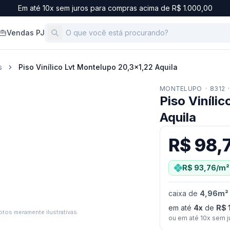
Em até 10x sem juros para compras acima de R$ 1.000,00
Vendas PJ
s
Piso Vinílico Lvt Montelupo 20,3x1,22 Aquila
MONTELUPO
·
8312
·
Piso Viníli
Aquila
R$ 98,
R$ 93,76
/m²
caixa
de
4,96
m²
em até
4
x
de
R$ 
tos meramente ilustrativas.
ou em até
10
x sem j