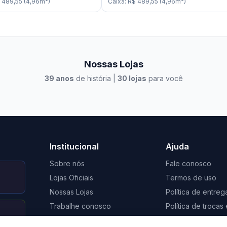
 489,55
(
4,96
m²
)
Caixa
:
R$ 489,55
(
4,96
m²
)
Nossas Lojas
39
anos
de história |
30
lojas
para você
to Casa Xangri-Lá
Elevato Xangri-Lá
Institucional
Ajuda
Sobre nós
Fale conosco
Lojas Oficiais
Termos de uso
Nossas Lojas
Política de entreg
Trabalhe conosco
Política de troca
Nosso Blog
Regulamento de 