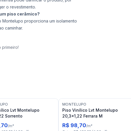
er o revestimento.
e um piso cerâmico?
ico Montelupo proporciona um isolamento
ao caminhar.
 primeiro!
LUPO
MONTELUPO
nílico Lvt Montelupo
Piso Vinílico Lvt Montelupo
22 Sorrento
20,3x1,22 Ferrara M
,70
R$ 98,70
/
m²
/
m²