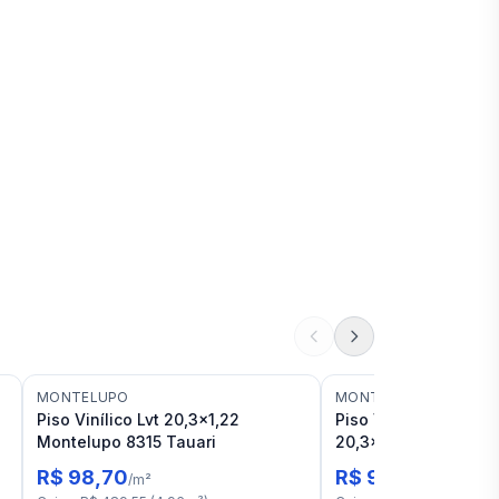
MONTELUPO
MONTELUPO
Piso Vinílico Lvt 20,3x1,22
Piso Vinílico Lvt Mo
Montelupo 8315 Tauari
20,3x1,22 Bolonha
R$ 98,70
R$ 98,71
/
m²
/
m²