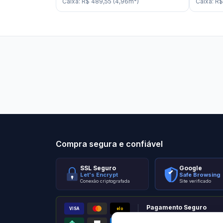
Caixa
:
R$ 489,55
(
4,96
m²
)
Caixa
:
R$
Stilo Elevato
Eleva
Compra segura e confiável
SSL Seguro
Google
Let's Encrypt
Safe Browsing
Conexão criptografada
Site verificado
Pagamento Seguro
VISA
elo