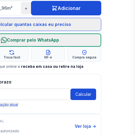
+
Adicionar
,96
m²
lcular quantas caixas eu preciso
Comprar pelo WhatsApp
Troca fácil
NF-e
Compra segura
gue online e
receba em casa ou retire na loja
 prazo
Calcular
zação atual
IAL
Ver loja →
autorizado