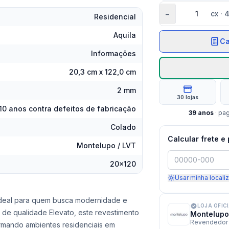
−
cx
·
4
Residencial
Aquila
Ca
Informações
20,3 cm x 122,0 cm
2 mm
30 lojas
10 anos contra defeitos de fabricação
39
anos
· pa
Colado
Calcular frete e
Montelupo / LVT
20x120
Usar minha locali
 ideal para quem busca modernidade e
LOJA OFIC
de qualidade Elevato, este revestimento
Montelupo
Revendedor 
formando ambientes residenciais em