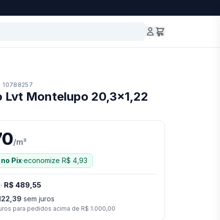
10788257
co Lvt Montelupo 20,3x1,22
70
/
m²
no Pix
·
economize
R$ 4,93
·
R$ 489,55
122,39
sem juros
uros para pedidos acima de
R$ 1.000,00