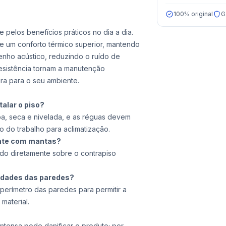
100% original
G
 pelos benefícios práticos no dia a dia.
ece um conforto térmico superior, mantendo
nho acústico, reduzindo o ruído de
resistência tornam a manutenção
ra para o seu ambiente.
talar o piso?
pa, seca e nivelada, e as réguas devem
o do trabalho para aclimatização.
ante com mantas?
ado diretamente sobre o contrapiso
idades das paredes?
erímetro das paredes para permitir a
material.
 intensa pode danificar o produto; por