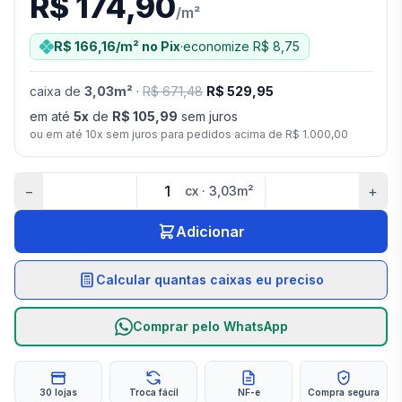
R$ 174,90
/
m²
R$ 166,16
/m²
no Pix
·
economize
R$ 8,75
caixa
de
3,03
m²
·
R$ 671,48
R$ 529,95
em até
5
x
de
R$ 105,99
sem juros
ou em até
10
x sem juros para pedidos acima de
R$ 1.000,00
−
+
cx
·
3,03
m²
Adicionar
Calcular quantas caixas eu preciso
Comprar pelo WhatsApp
30 lojas
Troca fácil
NF-e
Compra segura