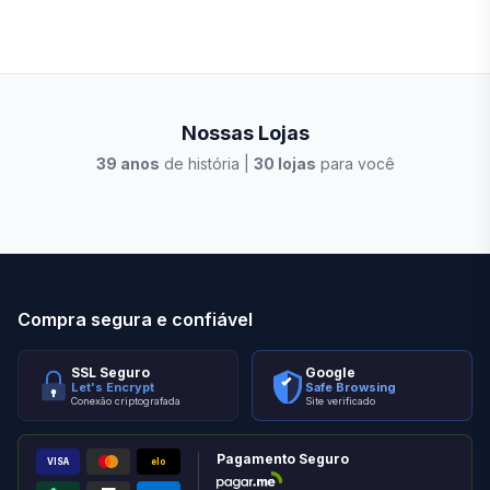
Nossas Lojas
39
anos
de história |
30
lojas
para você
Stilo Elevato
Eleva
Compra segura e confiável
SSL Seguro
Google
Let's Encrypt
Safe Browsing
Conexão criptografada
Site verificado
Pagamento Seguro
VISA
elo