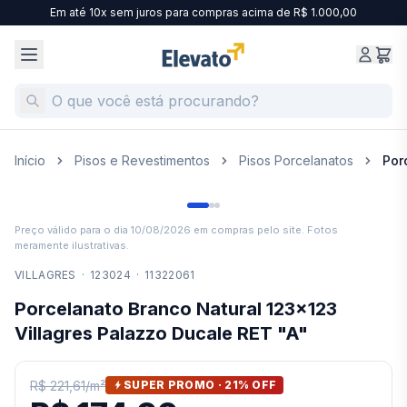
Em até 10x sem juros para compras acima de R$ 1.000,00
Início
Pisos e Revestimentos
Pisos Porcelanatos
Por
Preço válido para o dia
10/08/2026
em compras pelo site. Fotos
meramente ilustrativas.
VILLAGRES
·
123024
·
11322061
Porcelanato Branco Natural 123x123
Villagres Palazzo Ducale RET "A"
R$ 221,61
/
m²
SUPER PROMO ·
21
% OFF