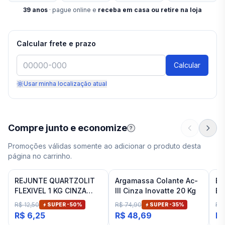
39
anos
· pague online e
receba em casa ou retire na loja
Calcular frete e prazo
Calcular
Usar minha localização atual
Compre junto e economize
?
Promoções válidas somente ao adicionar o produto desta
página no carrinho.
REJUNTE QUARTZOLIT
Argamassa Colante Ac-
Es
FLEXIVEL 1 KG CINZA
III Cinza Inovatte 20 Kg
Ba
ARTICO
Fit
R$ 12,50
R$ 74,90
R$
SUPER -
50
%
SUPER -
35
%
R$ 6,25
R$ 48,69
R$