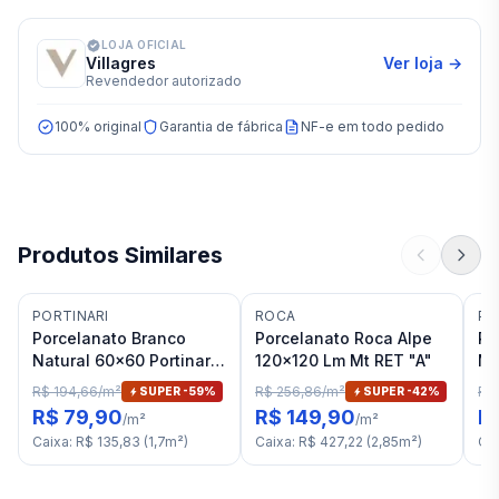
LOJA OFICIAL
Villagres
Ver loja →
Revendedor autorizado
100% original
Garantia de fábrica
NF-e em todo pedido
Produtos Similares
PORTINARI
ROCA
PO
Porcelanato Branco
Porcelanato Roca Alpe
Po
Natural 60x60 Portinari
120x120 Lm Mt RET "A"
Ma
Essence Bianco
Na
R$ 194,66
/
m²
R$ 256,86
/
m²
R$
SUPER -
59
%
SUPER -
42
%
Esmaltado RET "A"
Ca
R$ 79,90
R$ 149,90
R
/
m²
/
m²
Caixa
:
R$ 135,83
(
1,7
m²
)
Caixa
:
R$ 427,22
(
2,85
m²
)
Ca