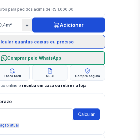
uros para pedidos acima de
R$ 1.000,00
+
Adicionar
0,4
m²
lcular quantas caixas eu preciso
Comprar pelo WhatsApp
Troca fácil
NF-e
Compra segura
gue online e
receba em casa ou retire na loja
 prazo
Calcular
zação atual