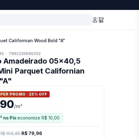
uet Californian Wood Bold "A"
4E
·
7892226886352
o Amadeirado 05x40,5
Mini Parquet Californian
"A"
PER PROMO ·
23
% OFF
,90
/
m²
²
no Pix
·
economize
R$ 10,00
R$ 104,46
R$ 79,96