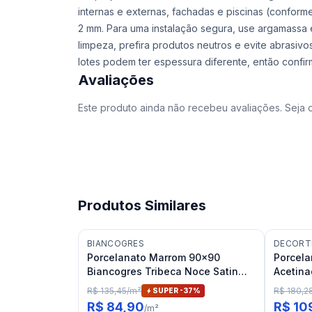
internas e externas, fachadas e piscinas (conform
2 mm. Para uma instalação segura, use argamassa e
limpeza, prefira produtos neutros e evite abrasivos
lotes podem ter espessura diferente, então confir
Avaliações
Este produto ainda não recebeu avaliações. Seja o
Produtos Similares
BIANCOGRES
DECORT
Porcelanato Marrom 90x90
Porcel
Biancogres Tribeca Noce Satin
Acetina
RET "A"
Atlânti
R$ 135,45
/
m²
R$ 180,2
SUPER -
37
%
R$ 84,90
R$ 10
/
m²