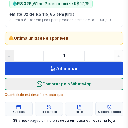
R$ 329,61
no Pix
·
economize
R$ 17,35
em até
3
x
de
R$ 115,65
sem juros
ou em até
10
x sem juros para pedidos acima de
R$ 1.000,00
Última unidade disponível!
−
+
Adicionar
Comprar pelo WhatsApp
Quantidade máxima:
1
em estoque.
30 lojas
Troca fácil
NF-e
Compra segura
39
anos
· pague online e
receba em casa ou retire na loja