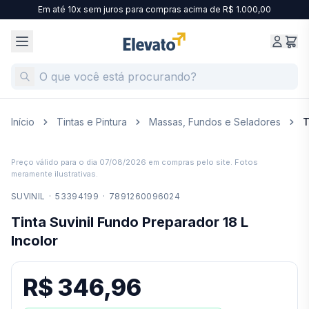
Em até 10x sem juros para compras acima de R$ 1.000,00
Início
Tintas e Pintura
Massas, Fundos e Seladores
T
Preço válido para o dia
07/08/2026
em compras pelo site. Fotos
meramente ilustrativas.
SUVINIL
·
53394199
·
7891260096024
Tinta Suvinil Fundo Preparador 18 L
Incolor
R$ 346,96