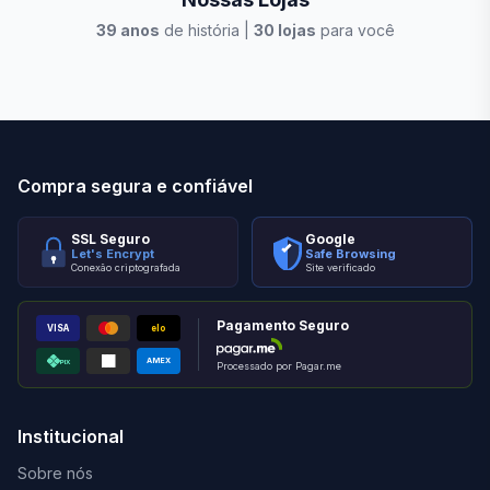
39
anos
de história |
30
lojas
para você
Stilo Elevato
Eleva
Compra segura e confiável
SSL Seguro
Google
Let's Encrypt
Safe Browsing
Conexão criptografada
Site verificado
Pagamento Seguro
VISA
elo
AMEX
PIX
Processado por Pagar.me
Institucional
Sobre nós