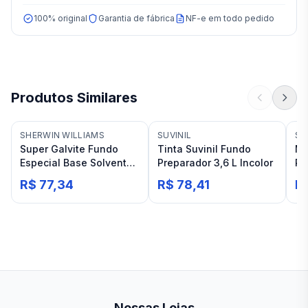
100% original
Garantia de fábrica
NF-e em todo pedido
Produtos Similares
SHERWIN WILLIAMS
SUVINIL
SH
Super Galvite Fundo
Tinta Suvinil Fundo
Ma
Especial Base Solvente
Preparador 3,6 L Incolor
Re
0,9L Sherwin Williams
0,
R$ 77,34
R$ 78,41
R
Nossas Lojas