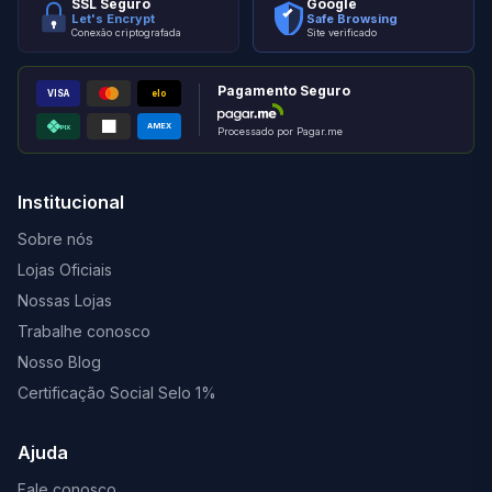
SSL Seguro
Google
Let's Encrypt
Safe Browsing
Conexão criptografada
Site verificado
Pagamento Seguro
VISA
elo
AMEX
PIX
Processado por Pagar.me
Institucional
Sobre nós
Lojas Oficiais
Nossas Lojas
Trabalhe conosco
Nosso Blog
Certificação Social Selo 1%
Ajuda
Fale conosco