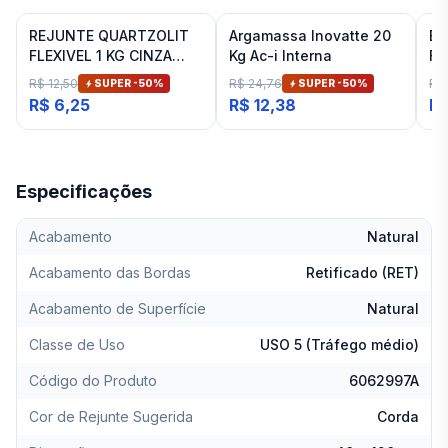
REJUNTE QUARTZOLIT
Argamassa Inovatte 20
Es
FLEXIVEL 1 KG CINZA
Kg Ac-i Interna
Fi
ARTICO
R$ 12,50
R$ 24,76
R$ 
SUPER -
50
%
SUPER -
50
%
R$ 6,25
R$ 12,38
R$
Especificações
Acabamento
Natural
Acabamento das Bordas
Retificado (RET)
Acabamento de Superfície
Natural
Classe de Uso
USO 5 (Tráfego médio)
Código do Produto
6062997A
Cor de Rejunte Sugerida
Corda