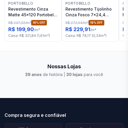
PORTOBELLO
PORTOBELLO
CE
Revestimento Cinza
Revestimento Tijolinho
Re
Matte 45x120 Portobello
Cinza Fosco 7x24,4
Ma
Chalk RET "A"
Portobello Vivant Ligne
Vi
R$ 237,32
/
m²
R$ 272,94
/
m²
R$
16
% OFF
16
% OFF
Sauge Mate Bold "A"
R$ 199,90
R$ 229,91
R
/
m²
/
m²
Caixa
:
R$ 321,84
(
1,61
m²
)
Caixa
:
R$ 78,17
(
0,34
m²
)
Ca
Nossas Lojas
39
anos
de história |
30
lojas
para você
Stilo Elevato
Eleva
Compra segura e confiável