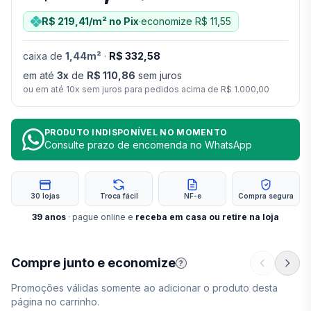
R$ 219,41
/m²
no Pix
·
economize
R$ 11,55
caixa
de
1,44
m²
·
R$ 332,58
em até
3
x
de
R$ 110,86
sem juros
ou em até
10
x sem juros para pedidos acima de
R$ 1.000,00
PRODUTO INDISPONÍVEL NO MOMENTO
Consulte prazo de encomenda no WhatsApp
30 lojas
Troca fácil
NF-e
Compra segura
39
anos
· pague online e
receba em casa ou retire na loja
Compre junto e economize
?
Promoções válidas somente ao adicionar o produto desta
página no carrinho.