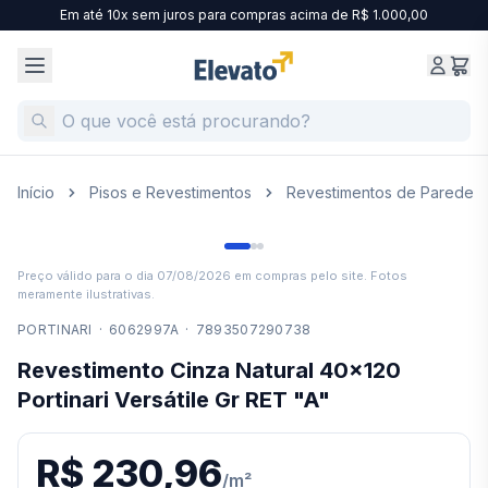
Em até 10x sem juros para compras acima de R$ 1.000,00
Início
Pisos e Revestimentos
Revestimentos de Parede
Preço válido para o dia
07/08/2026
em compras pelo site. Fotos
meramente ilustrativas.
PORTINARI
·
6062997A
·
7893507290738
Revestimento Cinza Natural 40x120
Portinari Versátile Gr RET "A"
R$ 230,96
/
m²