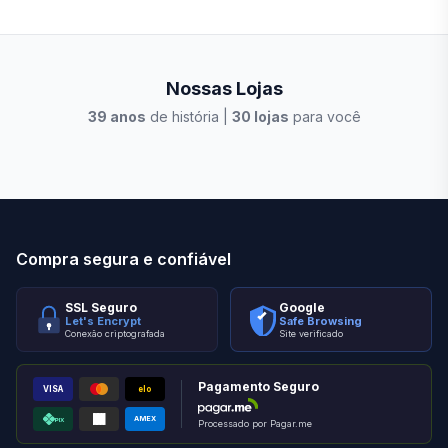
Nossas Lojas
39
anos
de história |
30
lojas
para você
Stilo Elevato
Eleva
Compra segura e confiável
SSL Seguro
Google
Let's Encrypt
Safe Browsing
Conexão criptografada
Site verificado
Pagamento Seguro
VISA
elo
AMEX
PIX
Processado por Pagar.me