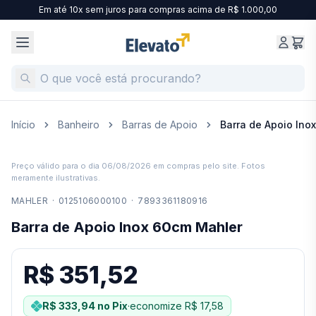
Em até 10x sem juros para compras acima de R$ 1.000,00
Início
Banheiro
Barras de Apoio
Barra de Apoio Ino
Preço válido para o dia
06/08/2026
em compras pelo site. Fotos
meramente ilustrativas.
MAHLER
·
0125106000100
·
7893361180916
Barra de Apoio Inox 60cm Mahler
R$ 351,52
R$ 333,94
no Pix
·
economize
R$ 17,58