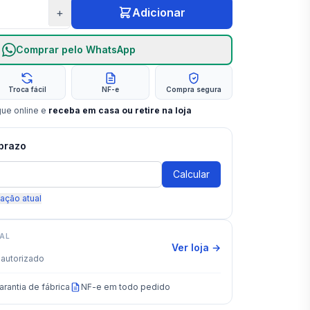
+
Adicionar
Comprar pelo WhatsApp
Troca fácil
NF-e
Compra segura
gue online e
receba em casa ou retire na loja
 prazo
Ligação Flexível Malha
Calcular
de Aço 40cm Cromado
Deca
R$ 55,22
SUPER -
28
%
zação atual
R$ 39,76
IAL
Ver loja →
autorizado
arantia de fábrica
NF-e em todo pedido