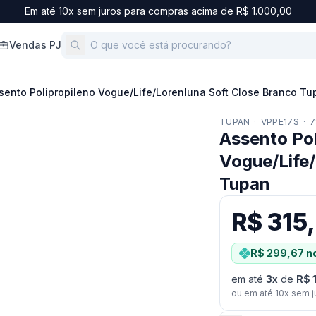
Em até 10x sem juros para compras acima de R$ 1.000,00
Vendas PJ
sento Polipropileno Vogue/Life/Lorenluna Soft Close Branco Tu
TUPAN
·
VPPE17S
·
7
Assento Pol
Vogue/Life/
Tupan
R$ 315
R$ 299,67
no
em até
3
x
de
R$ 
ou em até
10
x sem j