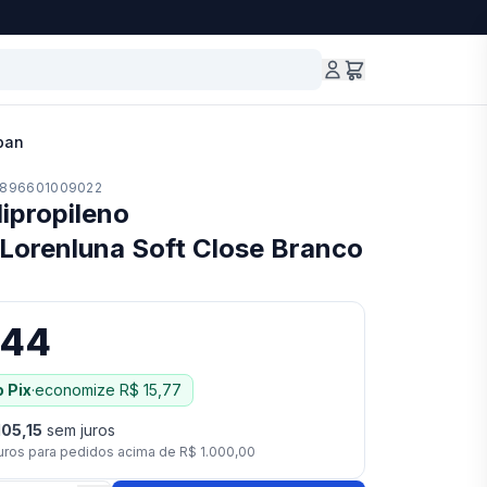
pan
896601009022
ipropileno
Lorenluna Soft Close Branco
,44
 Pix
·
economize
R$ 15,77
105,15
sem juros
uros para pedidos acima de
R$ 1.000,00