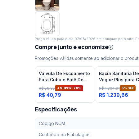
Preço válido para o dia
07/08/2026
em compras pelo site. Fo
Compre junto e economize
?
Promoções válidas somente ao adicionar o produto
Válvula De Escoamento
Bacia Sanitária D
Para Cuba e Bidê De
Vogue Plus para C
Banheiro Cromado
Conforto Branco
R$ 56,65
R$ 1.304,91
SUPER -
28
%
5
% OFF
Deca
R$ 40,79
R$ 1.239,66
Especificações
Código NCM
Conteúdo da Embalagem