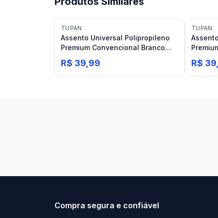
Produtos Similares
TUPAN
TUPAN
Assento Universal Polipropileno
Assento
Premium Convencional Branco
Premiu
Tupan
Tupan
R$ 39,99
R$ 39
Stilo Elevato
Eleva
Compra segura e confiável