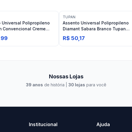
TUPAN
 Universal Polipropileno
Assento Universal Polipropileno
m Convencional Creme
Diamant Sabara Branco Tupan
Icasa
,99
R$ 50,17
Nossas Lojas
39
anos
de história |
30
lojas
para você
to Casa Xangri-Lá
Elevato Xangri-Lá
Institucional
Ajuda