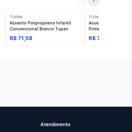
TUPAN
TUPAN
Assento Polipropileno Infantil
Assento Universal Po
Convencional Branco Tupan
Prime Convencional
R$ 71,58
R$ 73,19
Ver todas lojas
Atendimento