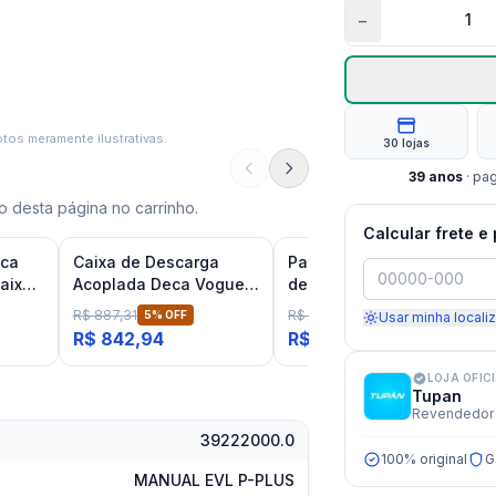
−
tos meramente ilustrativas.
30 lojas
39
anos
· pa
 desta página no carrinho.
Calcular frete e
eca
Caixa de Descarga
Parafusos para Fixação
aixa
Acoplada Deca Vogue
de Bacias e Bides
Plus Conforto Duo
Cromado Deca
R$ 887,31
R$ 42,09
5
% OFF
SUPER -
37
%
Usar minha locali
Branca
R$ 842,94
R$ 26,52
LOJA OFIC
Tupan
Revendedor 
39222000.0
100% original
G
MANUAL EVL P-PLUS