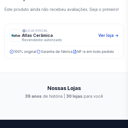
Este produto ainda não recebeu avaliações. Seja o primeiro!
LOJA OFICIAL
Atlas Cerâmica
Ver loja →
Revendedor autorizado
100% original
Garantia de fábrica
NF-e em todo pedido
Nossas Lojas
39
anos
de história |
30
lojas
para você
Stilo Elevato
Eleva