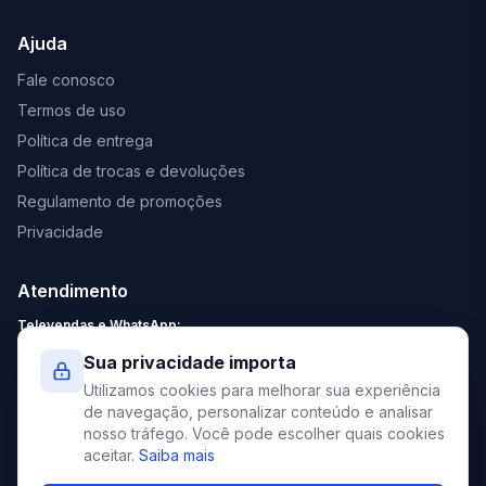
Ajuda
Fale conosco
Termos de uso
Política de entrega
Política de trocas e devoluções
Regulamento de promoções
Privacidade
Atendimento
Televendas e WhatsApp:
Segunda a Sexta: 8:30 - 18:00
Sua privacidade importa
Sábado: 9:00 - 13:00
Utilizamos cookies para melhorar sua experiência
contato@elevato.com.br
de navegação, personalizar conteúdo e analisar
nosso tráfego. Você pode escolher quais cookies
+55 51 4042-9413
aceitar.
Saiba mais
Lojas: