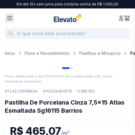
Em até 10x sem juros para compras acima de R$ 1.000,00
Início
Pisos e Revestimentos
Pastilhas e Mosaicos
Pa
Preço válido para o dia
07/08/2026
em compras pelo site. Fotos
meramente ilustrativas.
ATLAS CERÂMICA
·
41120344016115
·
11385783
Pastilha De Porcelana Cinza 7,5x15 Atlas
Esmaltada Sg16115 Barrios
R$ 465,07
/
m²