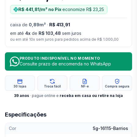
R$ 441,81
/m²
no Pix
·
economize
R$ 23,25
caixa
de
0,89
m²
·
R$ 413,91
em até
4
x
de
R$ 103,48
sem juros
ou em até
10
x sem juros para pedidos acima de
R$ 1.000,00
PRODUTO INDISPONÍVEL NO MOMENTO
Consulte prazo de encomenda no WhatsApp
30 lojas
Troca fácil
NF-e
Compra segura
39
anos
· pague online e
receba em casa ou retire na loja
Especificações
Cor
Sg-16115-Barrios