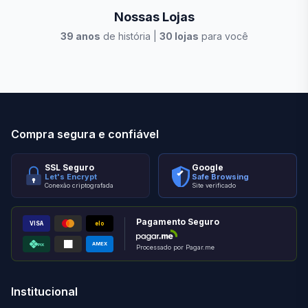
Nossas Lojas
39
anos
de história |
30
lojas
para você
Stilo Elevato
Eleva
Compra segura e confiável
SSL Seguro
Google
Let's Encrypt
Safe Browsing
Conexão criptografada
Site verificado
Pagamento Seguro
VISA
elo
AMEX
PIX
Processado por Pagar.me
Institucional