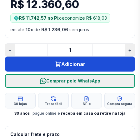
R$ 12.360,60
R$ 11.742,57
no Pix
·
economize
R$ 618,03
em até
10
x
de
R$ 1.236,06
sem juros
−
+
Adicionar
Comprar pelo WhatsApp
30 lojas
Troca fácil
NF-e
Compra segura
39
anos
· pague online e
receba em casa ou retire na loja
Calcular frete e prazo