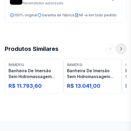
Revendedor autorizado
100% original
Garantia de fábrica
NF-e em todo pedido
Produtos Similares
IMMERSI
IMMERSI
IM
Banheira De Imersão
Banheira De Imersão
Ba
Sem Hidromassagem
Sem Hidromassagem
Se
Immersi Devon 173x78
Immersi Antigua
Im
R$ 11.793,60
R$ 13.041,00
R
Branca Pês Branco
175x073 Branca Pês
Br
Cromados