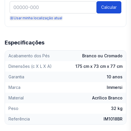
Calcular
Usar minha localização atual
Especificações
Acabamento dos Pés
Branco ou Cromado
Dimensões (c X L X A)
175 cm x 73 cm x 77 cm
Garantia
10 anos
Marca
Immersi
Material
Acrílico Branco
Peso
32 kg
Referência
IM1018BR