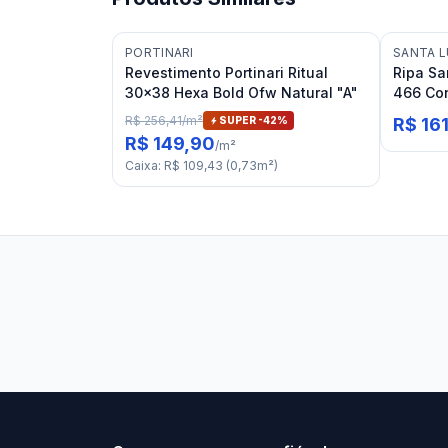
PORTINARI
SANTA L
Revestimento Portinari Ritual
Ripa Sa
30x38 Hexa Bold Ofw Natural "A"
466 Con
R$ 256,41
/
m²
SUPER -
42
%
R$ 161
R$ 149,90
/
m²
Caixa
:
R$ 109,43
(
0,73
m²
)
Stilo Elevato
Eleva