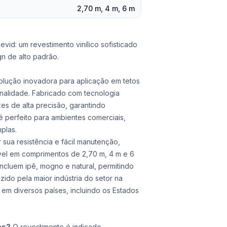
2,70 m, 4 m, 6 m
vid: um revestimento vinílico sofisticado
gn de alto padrão.
solução inovadora para aplicação em tetos
onalidade. Fabricado com tecnologia
es de alta precisão, garantindo
é perfeito para ambientes comerciais,
mplas.
r sua resistência e fácil manutenção,
ível em comprimentos de 2,70 m, 4 m e 6
cluem ipê, mogno e natural, permitindo
ido pela maior indústria do setor na
o em diversos países, incluindo os Estados
as?
O revestimento é indicado