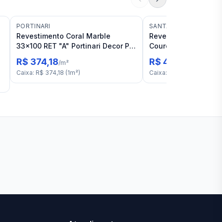
PORTINARI
SANTA LUZIA
Revestimento Coral Marble
Revestimento Santa 
33x100 RET "A" Portinari Decor Pk
Couro Gelo M2
Mate
R$ 374,18
R$ 443,35
/
m²
/
m²
Caixa
:
R$ 374,18
(
1
m²
)
Caixa
:
R$ 1.263,55
(
2,85
m
Ver todas lojas