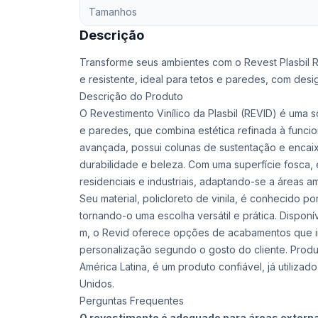
Tamanhos
Descrição
Transforme seus ambientes com o Revest Plasbil Re
e resistente, ideal para tetos e paredes, com desi
Descrição do Produto
O Revestimento Vinílico da Plasbil (REVID) é uma 
e paredes, que combina estética refinada à funci
avançada, possui colunas de sustentação e encaix
durabilidade e beleza. Com uma superfície fosca, 
residenciais e industriais, adaptando-se a áreas a
Seu material, policloreto de vinila, é conhecido po
tornando-o uma escolha versátil e prática. Dispon
m, o Revid oferece opções de acabamentos que in
personalização segundo o gosto do cliente. Produz
América Latina, é um produto confiável, já utilizad
Unidos.
Perguntas Frequentes
O revestimento é adequado para áreas extern