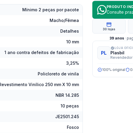
PRODUTO IN
Mínimo 2 peças por pacote
Consulte pr
Macho/Fêmea
30 lojas
Detalhes
39
anos
· pa
10 mm
LOJA OFIC
1 ano contra defeitos de fabricação
PL
Plasbil
Revendedor 
3,25%
100% original
G
Policloreto de vinila
Revestimento Vinílico 250 mm X 10 mm
NBR 14.285
10 peças
JE2501.245
Fosco