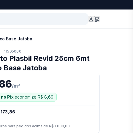
sco Base Jatoba
·
11565000
to Plasbil Revid 25cm 6mt
o Base Jatoba
,86
/
m²
no Pix
·
economize
R$ 8,69
 173,86
uros para pedidos acima de
R$ 1.000,00