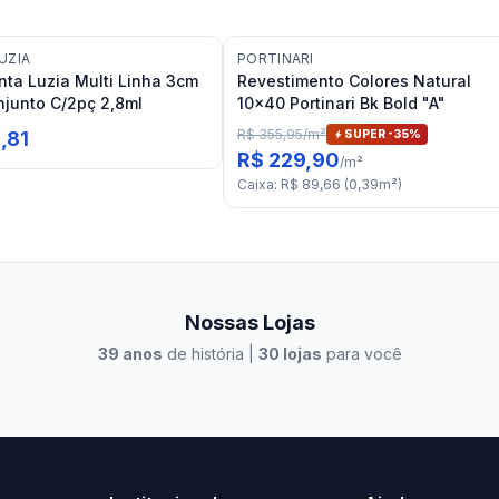
UZIA
PORTINARI
nta Luzia Multi Linha 3cm
Revestimento Colores Natural
junto C/2pç 2,8ml
10x40 Portinari Bk Bold "A"
R$ 355,95
/
m²
,81
SUPER -
35
%
R$ 229,90
/
m²
Caixa
:
R$ 89,66
(
0,39
m²
)
Nossas Lojas
39
anos
de história |
30
lojas
para você
to Casa Xangri-Lá
Elevato Xangri-Lá