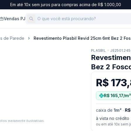
Em até 10x sem juros para compras acima de R$ 1.000,00
Vendas PJ
os de Parede
Revestimento Plasbil Revid 25cm 6mt Bez 2 Fo
PLASBIL
·
JE2501.245
Revestimen
Bez 2 Fosc
R$ 173
R$ 165,17
/m²
caixa
de
1
m²
·
R$
à vista no crédito
tos meramente ilustrativas.
ou em até
10
x sem j