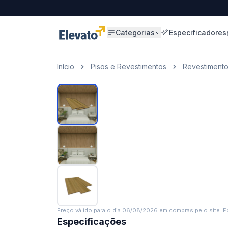
Categorias
Especificadores
Início
Pisos e Revestimentos
Revestiment
Preço válido para o dia
06/08/2026
em compras pelo site. Fo
Especificações