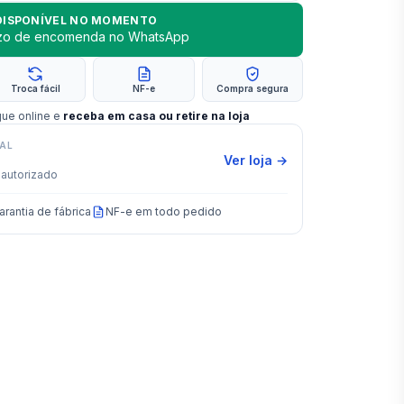
DISPONÍVEL NO MOMENTO
azo de encomenda no WhatsApp
Troca fácil
NF-e
Compra segura
gue online e
receba em casa ou retire na loja
IAL
Ver loja →
autorizado
arantia de fábrica
NF-e em todo pedido