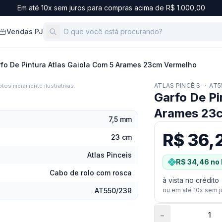
Em até 10x sem juros para compras acima de R$ 1.000,00
Vendas PJ
fo De Pintura Atlas Gaiola Com 5 Arames 23cm Vermelho
ATLAS PINCÉIS
·
AT5
tos meramente ilustrativas.
Garfo De Pi
Arames 23
7,5 mm
R$ 36,
23 cm
Atlas Pinceis
R$ 34,46
no 
Cabo de rolo com rosca
à vista no crédito
AT550/23R
ou em até
10
x sem j
−