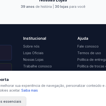
39
anos
de história |
30
lojas
para você
to Casa Xangri-Lá
Elevato Xangri-Lá
Institucional
Ajuda
Sobre nós
Fale conosco
Lojas Oficiais
Termos de uso
Nossas Lojas
Política de entreg
Trabalhe conosco
Política de troca
Nosso Blog
Regulamento de 
porta
Certificação Social Selo 1%
Privacidade
 melhorar sua experiência de navegação, personalizar conteúdo e 
kies aceitar.
Saiba mais
s essenciais
©
2026
Elevato. Todos os direitos reservados.