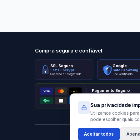
Stilo Elevato
Eleva
Compra segura e confiável
SSL Seguro
Google
Let's Encrypt
Safe Browsing
Conexão criptografada
Site verificado
Pagamento Seguro
VISA
elo
AMEX
PIX
Processado por Pagar.me
Sua privacidade im
Utilizamos cookies para
pode escolher quais coo
Aceitar todos
Apena