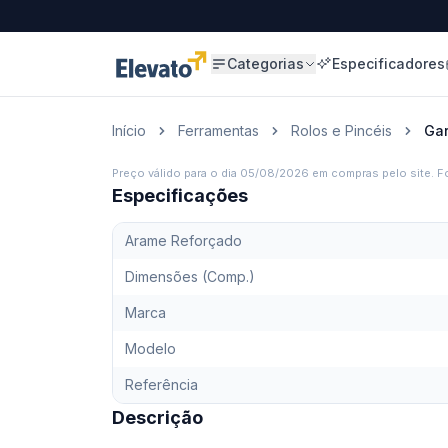
Categorias
Especificadores
Início
Ferramentas
Rolos e Pincéis
Gar
Preço válido para o dia
05/08/2026
em compras pelo site. Fo
Especificações
Arame Reforçado
Dimensões (Comp.)
Marca
Modelo
Referência
Descrição