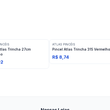
INCÉIS
ATLAS PINCÉIS
Atlas Trincha 27cm
Pincel Atlas Trincha 315 Vermelh
ho
R$ 8,74
92
Nossas Lojas