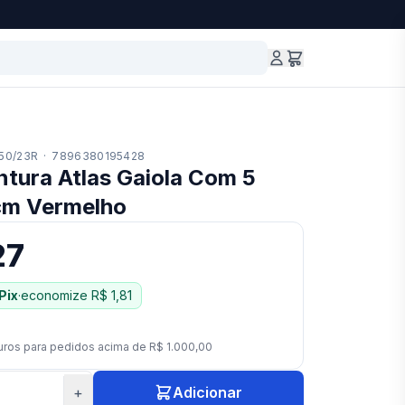
50/23R
·
7896380195428
ntura Atlas Gaiola Com 5
cm Vermelho
27
Pix
·
economize
R$ 1,81
uros para pedidos acima de
R$ 1.000,00
+
Adicionar