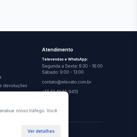
Ver todas lojas
Atendimento
Televendas e WhatsApp:
Segunda a Sexta: 8:30 - 18:00
Sábado: 9:00 - 13:00
a
contato@elevato.com.br
s e devoluções
+55 51 4042-9413
promoções
Lojas:
consulte aqui
analisar nosso tráfego. Você
Ver detalhes