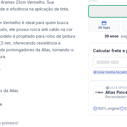
 5 Arames 23cm Vermelho. Sua
e e eficiência na aplicação de tinta.
cm Vermelho é ideal para quem busca
30 lojas
sto, ele possui rosca anti caldo na cor
odelo é projetado para rolos de pintura
39
anos
· pa
5 mm, oferecendo resistência e
a de prolongadores da Atlas, tornando-o
Calcular frete e
ura.
?
Usar minha locali
LOJA OFIC
 da Atlas.
Atlas Pinc
Revendedor 
e.
100% original
G
 primeiro!