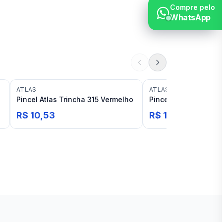
Compre pelo
WhatsApp
ATLAS
ATLAS
o
Pincel Atlas Trincha 315 Vermelho
Pincel Atlas Trincha
R$ 10,53
R$ 14,04