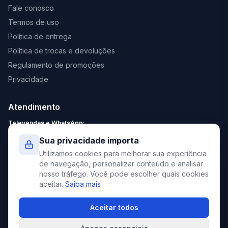
Fale conosco
Termos de uso
Política de entrega
Política de trocas e devoluções
Regulamento de promoções
Privacidade
Atendimento
Televendas e WhatsApp:
Segunda a Sexta: 8:30 - 18:00
Sua privacidade importa
Sábado: 9:00 - 13:00
Utilizamos cookies para melhorar sua experiência
contato@elevato.com.br
de navegação, personalizar conteúdo e analisar
nosso tráfego. Você pode escolher quais cookies
+55 51 4042-9413
aceitar.
Saiba mais
Lojas:
consulte aqui
Aceitar todos