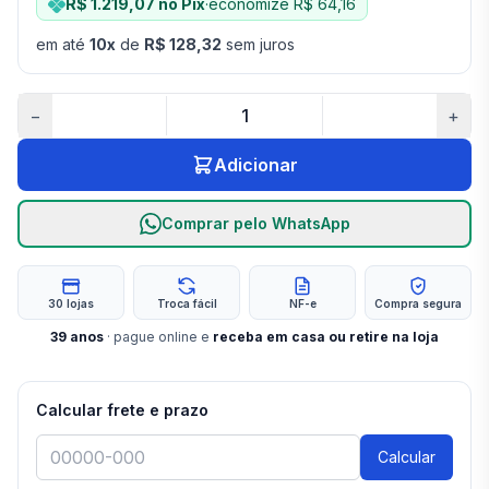
R$ 1.219,07
no Pix
·
economize
R$ 64,16
em até
10
x
de
R$ 128,32
sem juros
−
+
Adicionar
Comprar pelo WhatsApp
30 lojas
Troca fácil
NF-e
Compra segura
39
anos
· pague online e
receba em casa ou retire na loja
Calcular frete e prazo
Calcular