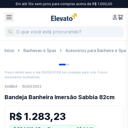
Em até 10x sem juros para compras acima de R$ 1.000,00
Início
Banheiras e Spas
Acessórios para Banheira e Spa
Preço válido para o dia
09/08/2026
em compras pelo site. Fotos
meramente ilustrativas.
SABBIA
·
150002002
Bandeja Banheira Imersão Sabbia 82cm
R$ 1.283,23