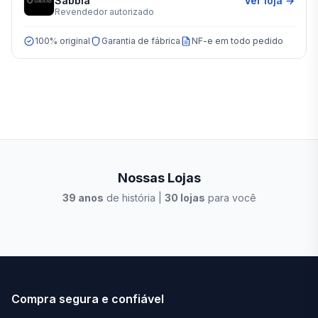
Sabbia
Ver loja →
Revendedor autorizado
100% original
Garantia de fábrica
NF-e em todo pedido
Nossas Lojas
39
anos
de história |
30
lojas
para você
Stilo Elevato
Eleva
Compra segura e confiável