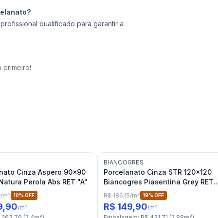
celanato?
ofissional qualificado para garantir a
 primeiro!
BIANCOGRES
nato Cinza Aspero 90x90
Porcelanato Cinza STR 120x120
Natura Perola Abs RET "A"
Biancogres Piasentina Grey RET
"A"
2
/
m²
R$ 186,15
/
m²
10
% OFF
19
% OFF
9,90
R$ 149,90
/
m²
/
m²
 263,76
(
2,4
m²
)
Embalagem
:
R$ 431,71
(
2,88
m²
)