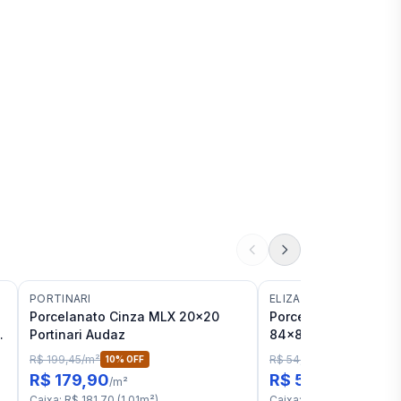
PORTINARI
ELIZABETH
Porcelanato Cinza MLX 20x20
Porcelanato Cinza A
Portinari Audaz
84x84 Elizabeth Imi
"C"
R$ 199,45
/
m²
R$ 54,96
/
m²
10
% OFF
4
% OFF
R$ 179,90
R$ 52,90
/
m²
/
m²
Caixa
:
R$ 181,70
(
1,01
m²
)
Caixa
:
R$ 112,15
(
2,12
m²
)