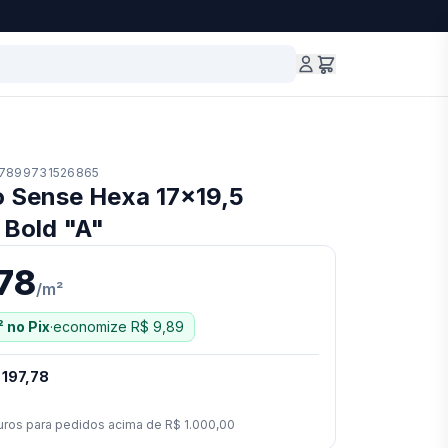
7899731526865
o Sense Hexa 17x19,5
 Bold "A"
,78
/
m²
²
no Pix
·
economize
R$ 9,89
 197,78
uros para pedidos acima de
R$ 1.000,00