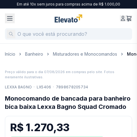
Em até 10x sem juros para compras acima de R$ 1.000,00
Início
Banheiro
Misturadores e Monocomandos
Mono
Preço válido para o dia
07/08/2026
em compras pelo site. Fotos
meramente ilustrativas.
LEXXA BAGNO
·
LX5406
·
7898678205734
Monocomando de bancada para banheiro
bica baixa Lexxa Bagno Squad Cromado
R$ 1.270,33