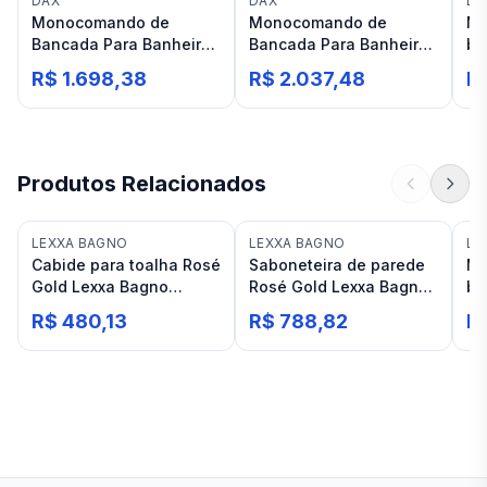
DAX
DAX
LE
Monocomando de
Monocomando de
Mo
Bancada Para Banheiro
Bancada Para Banheiro
ba
Bica Baixa Rose Gold
Bica Alta Rose Gold Dax
bi
R$ 1.698,38
R$ 2.037,48
R
Dax Havel
Havel
Le
LX
Produtos Relacionados
LEXXA BAGNO
LEXXA BAGNO
LE
Cabide para toalha Rosé
Saboneteira de parede
Mo
Gold Lexxa Bagno
Rosé Gold Lexxa Bagno
ba
LX7165RG
LX7169RG
bi
R$ 480,13
R$ 788,82
R
Le
LX