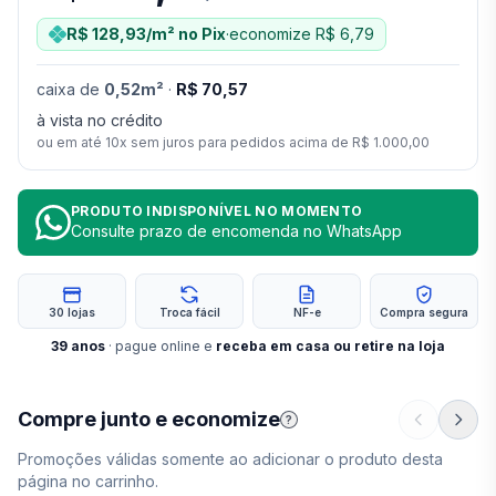
R$ 128,93
/m²
no Pix
·
economize
R$ 6,79
caixa
de
0,52
m²
·
R$ 70,57
à vista no crédito
ou em até
10
x sem juros para pedidos acima de
R$ 1.000,00
PRODUTO INDISPONÍVEL NO MOMENTO
Consulte prazo de encomenda no WhatsApp
30 lojas
Troca fácil
NF-e
Compra segura
39
anos
· pague online e
receba em casa ou retire na loja
Compre junto e economize
?
Promoções válidas somente ao adicionar o produto desta
página no carrinho.