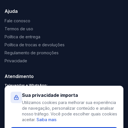
Ajuda
Fale conosco
Termos de uso
Política de entrega
Política de trocas e devoluções
Regulamento de promoções
Privacidade
Atendimento
Televendas e WhatsApp:
Segunda a Sexta: 8:30 - 18:00
Sua privacidade importa
Sábado: 9:00 - 13:00
Utilizamos cookies para melhorar sua experiência
contato@elevato.com.br
de navegação, personalizar conteúdo e analisar
nosso tráfego. Você pode escolher quais cookies
+55 51 4042-9413
aceitar.
Saiba mais
Lojas: