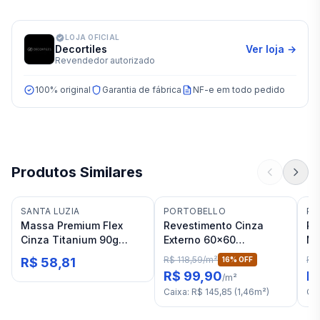
LOJA OFICIAL
Decortiles
Ver loja →
Revendedor autorizado
100% original
Garantia de fábrica
NF-e em todo pedido
Produtos Similares
SANTA LUZIA
PORTOBELLO
PO
Massa Premium Flex
Revestimento Cinza
Re
Cinza Titanium 90g
Externo 60x60
Ma
Santa Luzia
Portobello Freedom Bold
Ch
R$ 118,59
/
m²
R$
R$ 58,81
16
% OFF
"A"
R$ 99,90
R
/
m²
Caixa
:
R$ 145,85
(
1,46
m²
)
Ca