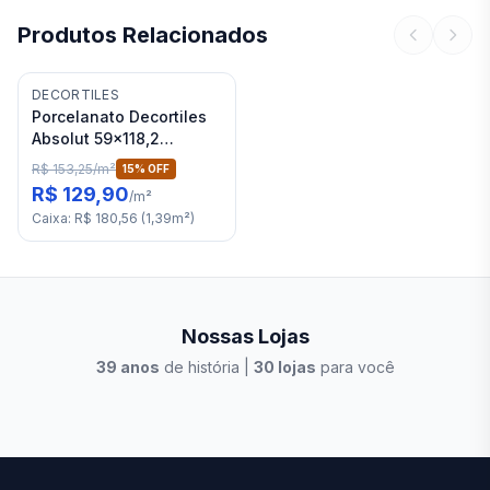
Produtos Relacionados
DECORTILES
Porcelanato Decortiles
Absolut 59x118,2
Acetinado (1.39m2
R$ 153,25
/
m²
15
% OFF
/caixa)
R$ 129,90
/
m²
Caixa
:
R$ 180,56
(
1,39
m²
)
Nossas Lojas
39
anos
de história |
30
lojas
para você
Stilo Elevato
Eleva