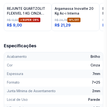
REJUNTE QUARTZOLIT
Argamassa Inovatte 20
Es
FLEXIVEL 1 KG CINZA
Kg Ac-i Interna
Fi
ARTICO
R$ 12,50
R$ 24,76
R$ 
SUPER -
28
%
14
% OFF
R$ 9,00
R$ 21,29
R$
Especificações
Acabamento
Brilho
Cor
Cinza
Espessura
7mm
Formato
7x25
Junta Mínima de Assentamento
2mm
Local de Uso
Parede