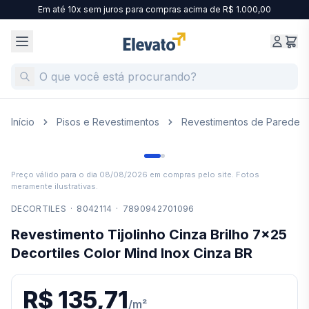
Em até 10x sem juros para compras acima de R$ 1.000,00
Início
Pisos e Revestimentos
Revestimentos de Parede
Preço válido para o dia
08/08/2026
em compras pelo site. Fotos
meramente ilustrativas.
DECORTILES
·
8042114
·
7890942701096
Revestimento Tijolinho Cinza Brilho 7x25
Decortiles Color Mind Inox Cinza BR
R$ 135,71
/
m²