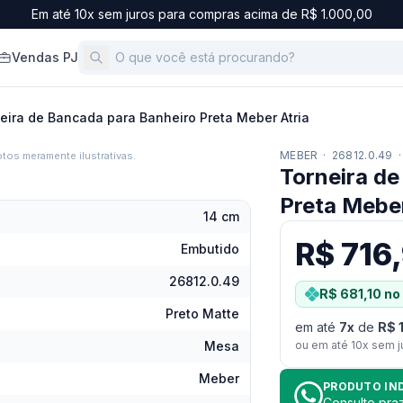
Em até 10x sem juros para compras acima de R$ 1.000,00
Vendas PJ
eira de Bancada para Banheiro Preta Meber Atria
MEBER
·
26812.0.49
·
tos meramente ilustrativas.
Torneira de
Preta Meber
14 cm
R$ 716
Embutido
26812.0.49
R$ 681,10
no 
Preto Matte
em até
7
x
de
R$ 
Mesa
ou em até
10
x sem j
Meber
PRODUTO IN
Consulte pr