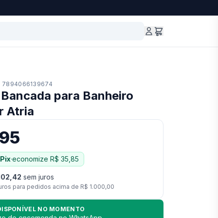
7894066139674
 Bancada para Banheiro
 Atria
,95
Pix
·
economize
R$ 35,85
102,42
sem juros
uros para pedidos acima de
R$ 1.000,00
DISPONÍVEL NO MOMENTO
azo de encomenda no WhatsApp