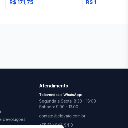
R$ 171,75
R$ 185,04
Ver todas lojas
Atendimento
Televendas e WhatsApp:
Segunda a Sexta: 8:30 - 18:00
Sábado: 9:00 - 13:00
a
contato@elevato.com.br
s e devoluções
+55 51 4042-9413
promoções