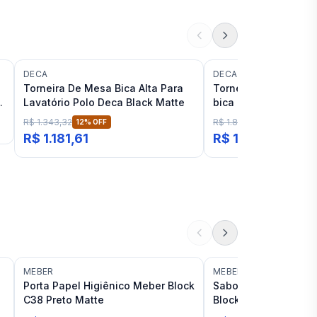
DECA
DECA
Torneira De Mesa Bica Alta Para
Torneira Deca Tube
Lavatório Polo Deca Black Matte
bica alta Black Matt
R$ 1.343,32
R$ 1.846,70
12
% OFF
12
% OFF
R$ 1.181,61
R$ 1.624,41
MEBER
MEBER
Porta Papel Higiênico Meber Block
Saboneteira de par
C38 Preto Matte
Block Vidro parede P