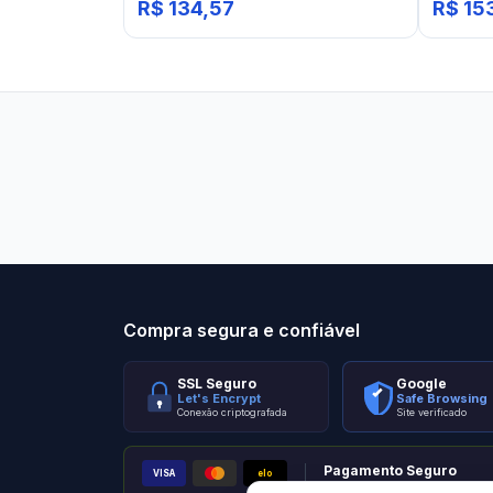
R$ 134,57
R$ 15
Stilo Elevato
Eleva
Compra segura e confiável
SSL Seguro
Google
Let's Encrypt
Safe Browsing
Conexão criptografada
Site verificado
Pagamento Seguro
VISA
elo