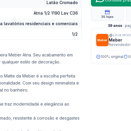
Latão Cromado
Atria 1/2 1190 Lav C36
30 lojas
ra lavatórios residenciais e comerciais
39
anos
· pa
1/2
LOJA OFIC
Meber
Revendedor 
eira Meber Atria. Seu acabamento em
100% original
G
r qualquer estilo de decoração.
to Matte da Meber é a escolha perfeita
ionalidade. Com seu design minimalista e
al no banheiro.
ue traz modernidade e elegância ao
omado, resistente à corrosão e desgastes