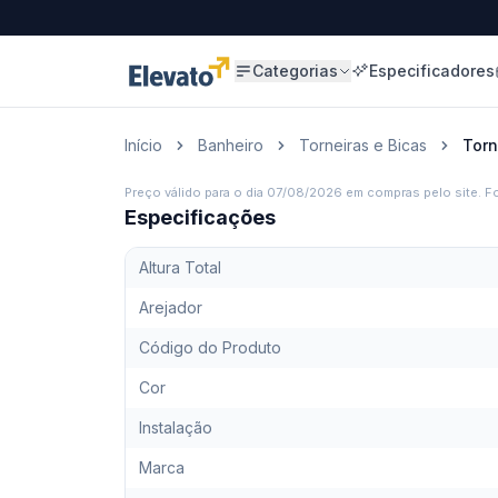
Categorias
Especificadores
Início
Banheiro
Torneiras e Bicas
Torn
Preço válido para o dia
07/08/2026
em compras pelo site. Fo
Especificações
Altura Total
Arejador
Código do Produto
Cor
Instalação
Marca