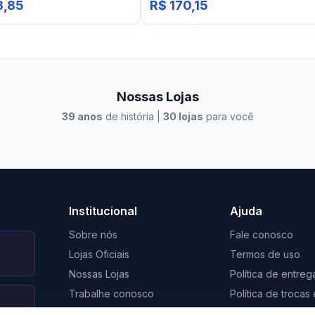
3,85
R$ 170,15
Nossas Lojas
39
anos
de história |
30
lojas
para você
to Casa Xangri-Lá
Elevato Xangri-Lá
Institucional
Ajuda
Sobre nós
Fale conosco
Lojas Oficiais
Termos de uso
Nossas Lojas
Política de entreg
Trabalhe conosco
Política de troca
Nosso Blog
Regulamento de 