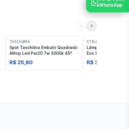
WhatsApp
TASCHIBRA
STELLA
o
Spot Taschibra Embutir Quadrado
Lâmpada Stella Mini 
Alltop Led Par20 7w 3000k 45º
Eco 3w 250lm 3000k
R$ 25,80
R$ 30,00