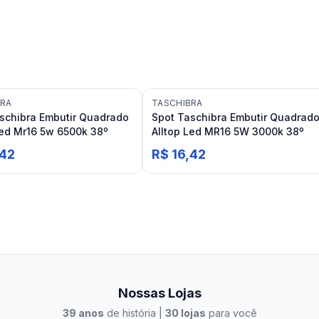
BRA
TASCHIBRA
schibra Embutir Quadrado
Spot Taschibra Embutir Quadrad
Led Mr16 5w 6500k 38º
Alltop Led MR16 5W 3000k 38º
,42
R$ 16,42
Nossas Lojas
39
anos
de história |
30
lojas
para você