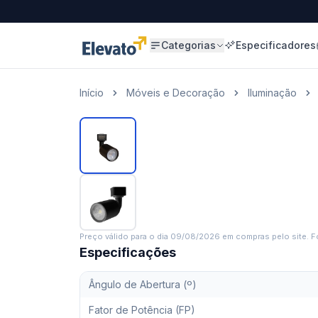
Categorias
Especificadores
Início
Móveis e Decoração
Iluminação
Preço válido para o dia
09/08/2026
em compras pelo site. Fo
Especificações
Ângulo de Abertura (º)
Fator de Potência (FP)