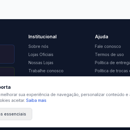
to Casa Xangri-Lá
Elevato Xangri-Lá
Institucional
Ajuda
Sobre nós
Fale conosco
Lojas Oficiais
Termos de uso
Nossas Lojas
Política de entreg
Trabalhe conosco
Política de troca
Nosso Blog
Regulamento de 
porta
Certificação Social Selo 1%
Privacidade
 melhorar sua experiência de navegação, personalizar conteúdo e 
kies aceitar.
Saiba mais
s essenciais
©
2026
Elevato. Todos os direitos reservados.