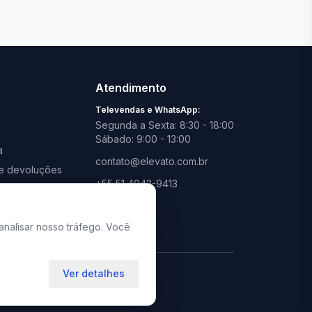
Ver todas lojas
Atendimento
Televendas e WhatsApp:
Segunda a Sexta: 8:30 - 18:00
Sábado: 9:00 - 13:00
a
contato@elevato.com.br
s e devoluções
+55 51 4042-9413
promoções
Lojas:
consulte aqui
analisar nosso tráfego. Você
Ver detalhes