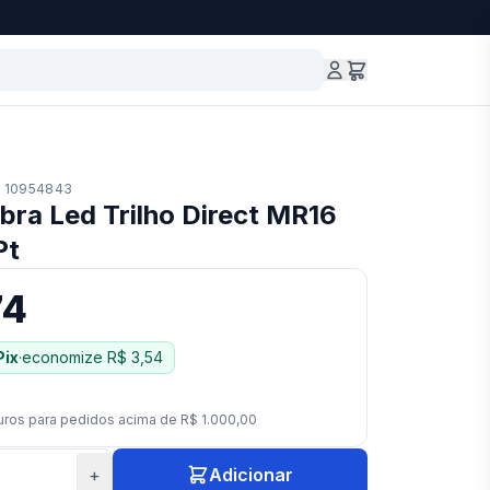
10954843
bra Led Trilho Direct MR16
Pt
74
Pix
·
economize
R$ 3,54
uros para pedidos acima de
R$ 1.000,00
+
Adicionar