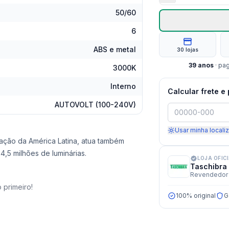
50/60
6
ABS e metal
30 lojas
39
anos
· pa
3000K
Interno
Calcular frete e
AUTOVOLT (100-240V)
Usar minha locali
nação da América Latina, atua também
,5 milhões de luminárias.
LOJA OFIC
Taschibra
Revendedor 
 primeiro!
100% original
G