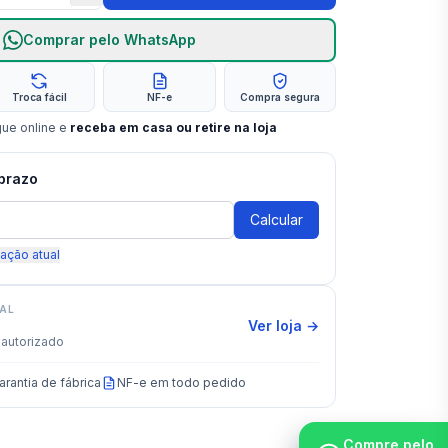
Comprar pelo WhatsApp
Troca fácil
NF-e
Compra segura
gue online e
receba em casa ou retire na loja
 prazo
Calcular
zação atual
IAL
Ver loja →
autorizado
arantia de fábrica
NF-e em todo pedido
Compre pelo