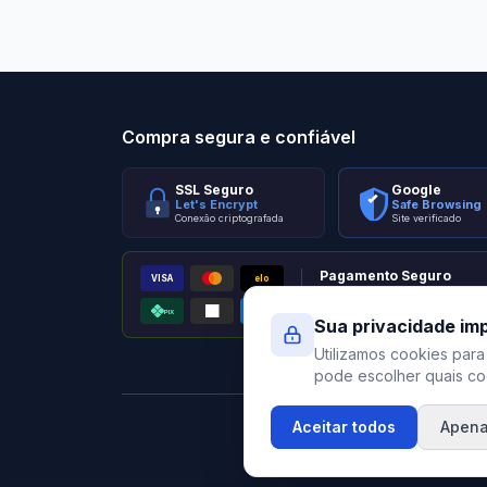
Stilo Elevato
Eleva
Compra segura e confiável
SSL Seguro
Google
Let's Encrypt
Safe Browsing
Conexão criptografada
Site verificado
Pagamento Seguro
VISA
elo
AMEX
PIX
Processado por Pagar.me
Sua privacidade im
Utilizamos cookies para
pode escolher quais coo
Aceitar todos
Apena