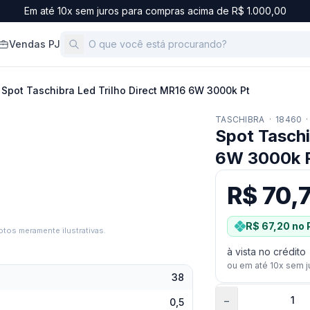
Em até 10x sem juros para compras acima de R$ 1.000,00
Vendas PJ
Spot Taschibra Led Trilho Direct MR16 6W 3000k Pt
TASCHIBRA
·
18460
·
Spot Taschi
6W 3000k 
R$ 70,
R$ 67,20
no 
tos meramente ilustrativas.
à vista no crédito
ou em até
10
x sem j
38
−
0,5