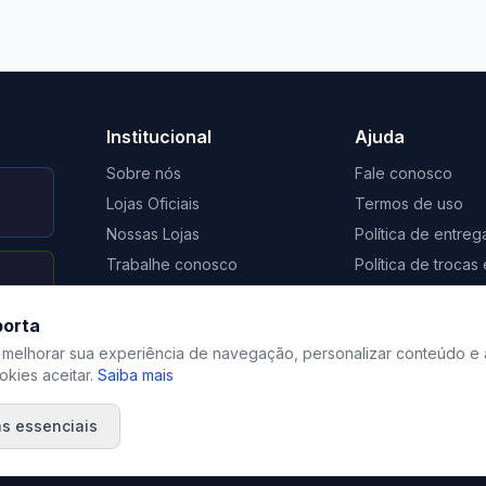
to Casa Xangri-Lá
Elevato Xangri-Lá
Institucional
Ajuda
Sobre nós
Fale conosco
Lojas Oficiais
Termos de uso
Nossas Lojas
Política de entreg
Trabalhe conosco
Política de troca
Nosso Blog
Regulamento de 
porta
Certificação Social Selo 1%
Privacidade
 melhorar sua experiência de navegação, personalizar conteúdo e 
kies aceitar.
Saiba mais
s essenciais
©
2026
Elevato. Todos os direitos reservados.