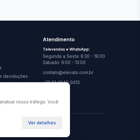
Ver todas lojas
Atendimento
Televendas e WhatsApp:
Segunda a Sexta: 8:30 - 18:00
Sábado: 9:00 - 13:00
a
contato@elevato.com.br
s e devoluções
+55 51 4042-9413
promoções
Lojas:
consulte aqui
analisar nosso tráfego. Você
Ver detalhes