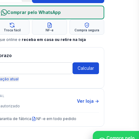
Comprar pelo WhatsApp
Troca fácil
NF-e
Compra segura
gue online e
receba em casa ou retire na loja
 prazo
Calcular
zação atual
IAL
Ver loja →
autorizado
arantia de fábrica
NF-e em todo pedido
Compre pelo