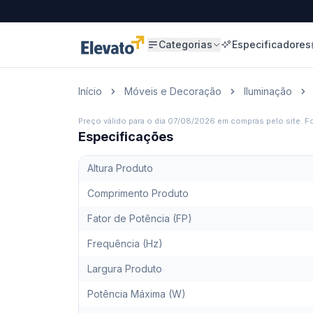
Categorias
Especificadores
Início
Móveis e Decoração
Iluminação
Preço válido para o dia
07/08/2026
em compras pelo site. Fo
Especificações
Altura Produto
Comprimento Produto
Fator de Potência (FP)
Frequência (Hz)
Largura Produto
Potência Máxima (W)