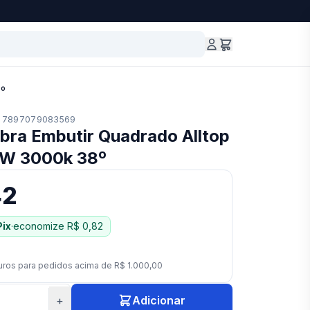
8º
7897079083569
bra Embutir Quadrado Alltop
5W 3000k 38º
42
Pix
·
economize
R$ 0,82
uros para pedidos acima de
R$ 1.000,00
+
Adicionar