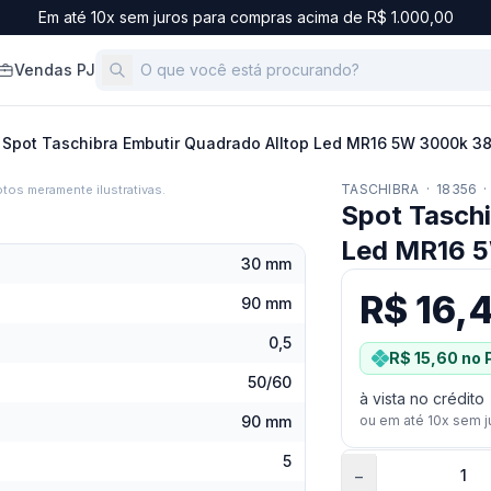
Em até 10x sem juros para compras acima de R$ 1.000,00
Vendas PJ
Spot Taschibra Embutir Quadrado Alltop Led MR16 5W 3000k 3
TASCHIBRA
·
18356
·
tos meramente ilustrativas.
Spot Taschi
Led MR16 
30 mm
R$ 16,
90 mm
0,5
R$ 15,60
no 
50/60
à vista no crédito
90 mm
ou em até
10
x sem j
5
−