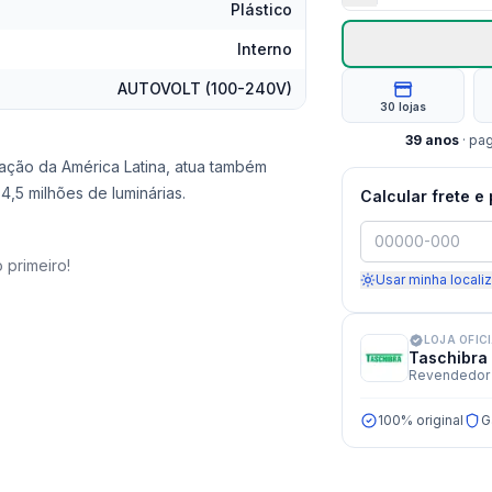
Plástico
Interno
AUTOVOLT (100-240V)
30 lojas
39
anos
· pa
nação da América Latina, atua também
,5 milhões de luminárias.
Calcular frete e
 primeiro!
Usar minha locali
LOJA OFIC
Taschibra
Revendedor 
100% original
G