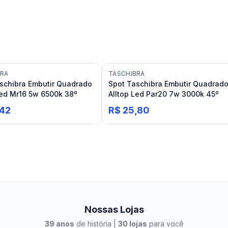
BRA
TASCHIBRA
schibra Embutir Quadrado
Spot Taschibra Embutir Quadrad
Led Mr16 5w 6500k 38º
Alltop Led Par20 7w 3000k 45º
,42
R$ 25,80
Nossas Lojas
39
anos
de história |
30
lojas
para você