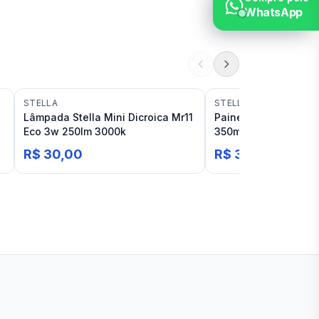
WhatsApp
STELLA
STELLA
o
Lâmpada Stella Mini Dicroica Mr11
Painel Stella Led Q
Eco 3w 250lm 3000k
350ml 3000k
R$ 30,00
R$ 35,00