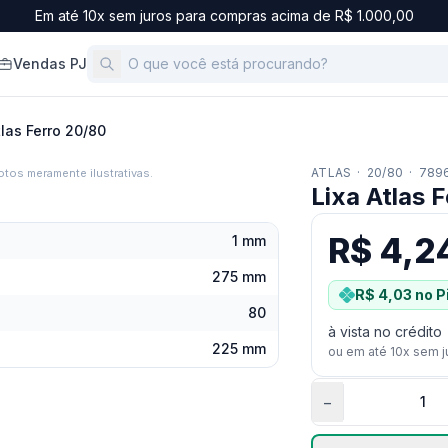
Em até 10x sem juros para compras acima de R$ 1.000,00
Vendas PJ
tlas Ferro 20/80
ATLAS
·
20/80
·
789
tos meramente ilustrativas.
Lixa Atlas 
R$ 4,2
1 mm
275 mm
R$ 4,03
no P
80
à vista no crédito
225 mm
ou em até
10
x sem j
−