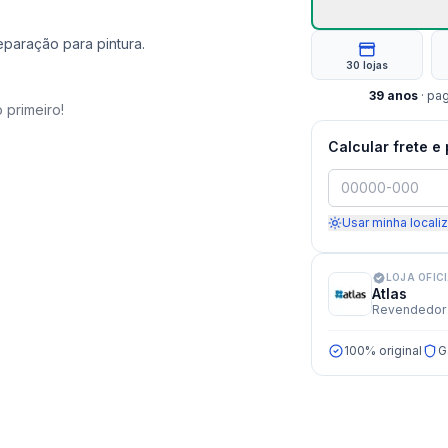
paração para pintura.
30 lojas
39
anos
· pa
 primeiro!
Calcular frete e
Usar minha locali
LOJA OFIC
Atlas
Revendedor 
100% original
G