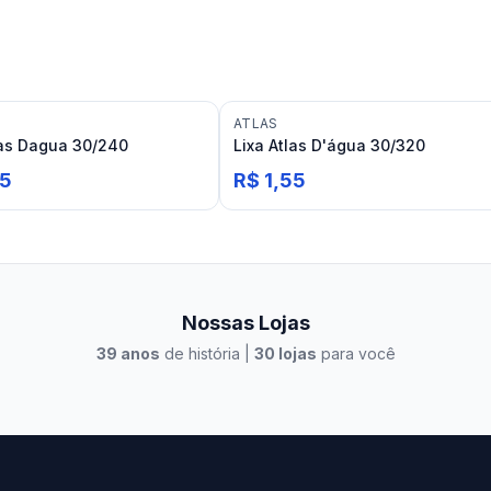
ATLAS
las Dagua 30/240
Lixa Atlas D'água 30/320
55
R$ 1,55
Nossas Lojas
39
anos
de história |
30
lojas
para você
to Casa Xangri-Lá
Elevato Xangri-Lá