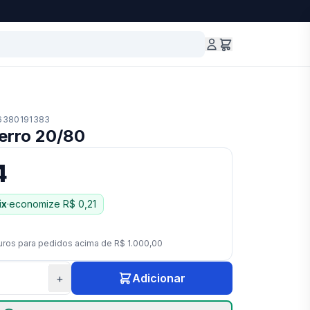
6380191383
Ferro 20/80
4
ix
·
economize
R$ 0,21
uros para pedidos acima de
R$ 1.000,00
+
Adicionar