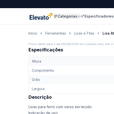
Categorias
Especificadores
Início
Ferramentas
Lixas e Fitas
Lixa A
Preço válido para o dia
06/08/2026
em compras pelo site. Fo
Especificações
Altura
Comprimento
Grão
Largura
Descrição
Lixas para ferro com verso em tecido.
Indicação de uso: