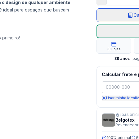
m o design de qualquer ambiente
, é ideal para espaços que buscam
Ca
 primeiro!
30 lojas
39
anos
· pa
Calcular frete e
Usar minha locali
LOJA OFIC
Belgotex
Revendedor 
100% original
G