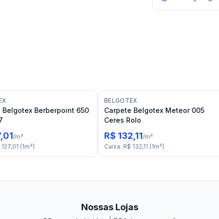
EX
BELGOTEX
 Belgotex Berberpoint 650
Carpete Belgotex Meteor 005
7
Ceres Rolo
,01
R$ 132,11
/
m²
/
m²
 127,01
(
1
m²
)
Caixa
:
R$ 132,11
(
1
m²
)
Nossas Lojas