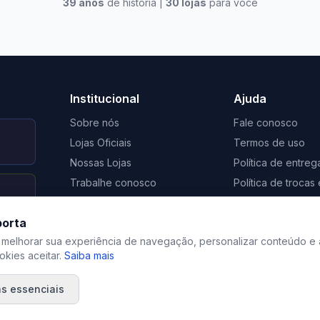
39
anos
de história |
30
lojas
para você
to Casa Xangri-Lá
Elevato Xangri-Lá
Institucional
Ajuda
Sobre nós
Fale conosco
Lojas Oficiais
Termos de uso
Nossas Lojas
Política de entreg
Trabalhe conosco
Política de troca
Nosso Blog
Regulamento de 
porta
Certificação Social Selo 1%
Privacidade
 melhorar sua experiência de navegação, personalizar conteúdo e 
kies aceitar.
Saiba mais
s essenciais
©
2026
Elevato. Todos os direitos reservados.