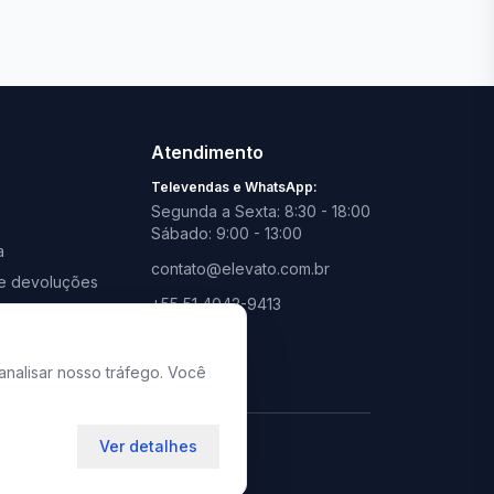
Ver todas lojas
Atendimento
Televendas e WhatsApp:
Segunda a Sexta: 8:30 - 18:00
Sábado: 9:00 - 13:00
a
contato@elevato.com.br
s e devoluções
+55 51 4042-9413
promoções
Lojas:
consulte aqui
analisar nosso tráfego. Você
Ver detalhes