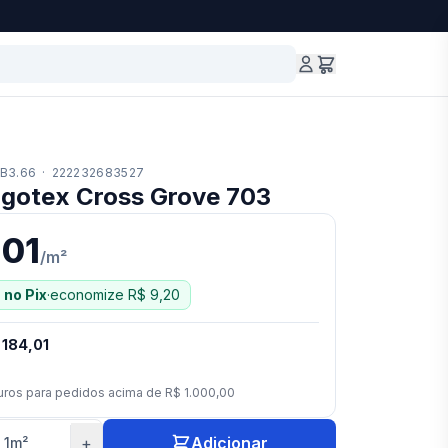
B3.66
·
222232683527
lgotex Cross Grove 703
,01
/
m²
²
no Pix
·
economize
R$ 9,20
 184,01
uros para pedidos acima de
R$ 1.000,00
+
Adicionar
·
1
m²