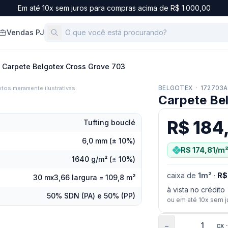
Em até 10x sem juros para compras acima de R$ 1.000,00
Vendas PJ
Carpete Belgotex Cross Grove 703
BELGOTEX
·
172703A
tos meramente ilustrativas.
Carpete Be
R$ 184
Tufting bouclé
6,0 mm (± 10%)
R$ 174,81
/m
1640 g/m² (± 10%)
caixa
de
1
m²
·
R$
30 mx3,66 largura = 109,8 m²
à vista no crédito
50% SDN (PA) e 50% (PP)
ou em até
10
x sem j
−
cx