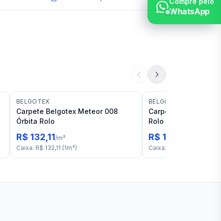
Compre pelo
WhatsApp
BELGOTEX
BELGOTEX
Carpete Belgotex Meteor 008
Carpete Belgotex Me
Órbita Rolo
Rolo
R$ 132,11
R$ 132,11
/
m²
/
m²
Caixa
:
R$ 132,11
(
1
m²
)
Caixa
:
R$ 132,11
(
1
m²
)