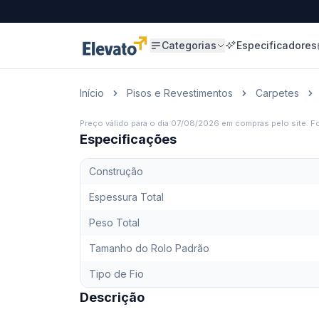
Categorias
Especificadores
Início
Pisos e Revestimentos
Carpetes
Preço válido para o dia
07/08/2026
em compras pelo site. Fo
Especificações
Construção
Espessura Total
Peso Total
Tamanho do Rolo Padrão
Tipo de Fio
Descrição