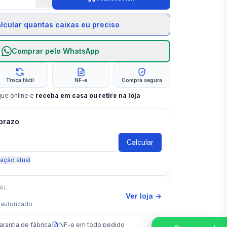
lcular quantas caixas eu preciso
Comprar pelo WhatsApp
Troca fácil
NF-e
Compra segura
gue online e
receba em casa ou retire na loja
 prazo
Calcular
zação atual
IAL
Ver loja →
autorizado
arantia de fábrica
NF-e em todo pedido