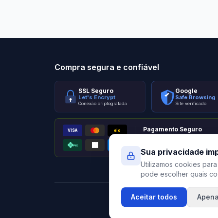
Stilo Elevato
Eleva
Compra segura e confiável
SSL Seguro
Google
Let's Encrypt
Safe Browsing
Conexão criptografada
Site verificado
Pagamento Seguro
VISA
elo
AMEX
PIX
Processado por Pagar.me
Sua privacidade im
Utilizamos cookies para
pode escolher quais coo
Aceitar todos
Apena