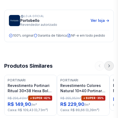
LOJA OFICIAL
Portobello
Ver loja →
Revendedor autorizado
100% original
Garantia de fábrica
NF-e em todo pedido
Produtos Similares
PORTINARI
PORTINARI
PO
Revestimento Portinari
Revestimento Colores
Re
Ritual 30x38 Hexa Bold
Natural 10x40 Portinari
Ma
Ofw Natural "A"
Bk Bold "A"
Po
R$ 256,41
/
m²
R$ 355,95
/
m²
SUPER -
42
%
SUPER -
35
%
R$
R$ 149,90
R$ 229,90
/
m²
/
m²
Ca
Caixa
:
R$ 109,43
(
0,73
m²
)
Caixa
:
R$ 89,66
(
0,39
m²
)