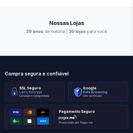
Nossas Lojas
39
anos
de história |
30
lojas
para você
Stilo Elevato
Eleva
Compra segura e confiável
SSL Seguro
Google
Let's Encrypt
Safe Browsing
Conexão criptografada
Site verificado
Pagamento Seguro
VISA
elo
AMEX
PIX
Processado por Pagar.me