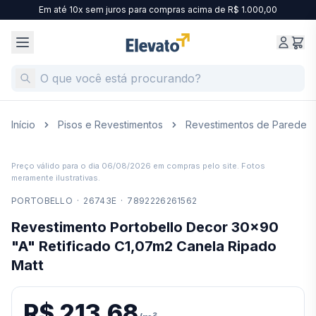
Em até 10x sem juros para compras acima de R$ 1.000,00
Início
Pisos e Revestimentos
Revestimentos de Parede
Preço válido para o dia
06/08/2026
em compras pelo site. Fotos
meramente ilustrativas.
PORTOBELLO
·
26743E
·
7892226261562
Revestimento Portobello Decor 30x90
"A" Retificado C1,07m2 Canela Ripado
Matt
R$ 213,68