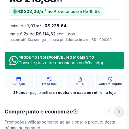
/
m²
R$ 203,00
/m²
no Pix
·
economize
R$ 10,68
caixa
de
1,07
m²
·
R$ 228,64
em até
2
x
de
R$ 114,32
sem juros
ou em até
10
x sem juros para pedidos acima de
R$ 1.000,00
PRODUTO INDISPONÍVEL NO MOMENTO
Consulte prazo de encomenda no WhatsApp
30 lojas
Troca fácil
NF-e
Compra segura
39
anos
· pague online e
receba em casa ou retire na loja
Compre junto e economize
?
Promoções válidas somente ao adicionar o produto desta
página no carrinho.