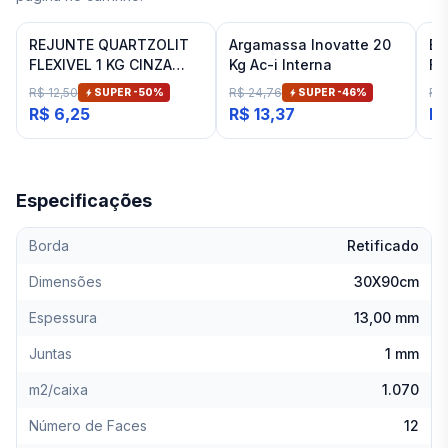
REJUNTE QUARTZOLIT
Argamassa Inovatte 20
Es
FLEXIVEL 1 KG CINZA
Kg Ac-i Interna
Fi
ARTICO
R$ 12,50
R$ 24,76
R$ 
SUPER -
50
%
SUPER -
46
%
R$ 6,25
R$ 13,37
R$
Especificações
Borda
Retificado
Dimensões
30X90cm
Espessura
13,00 mm
Juntas
1 mm
m2/caixa
1.070
Número de Faces
12