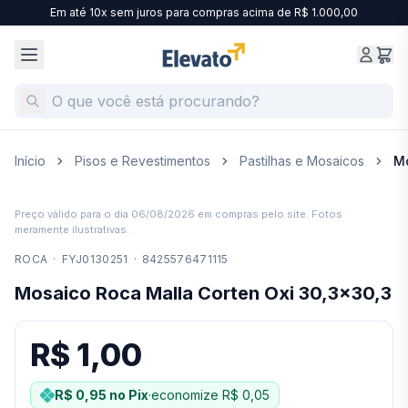
Em até 10x sem juros para compras acima de R$ 1.000,00
Início
Pisos e Revestimentos
Pastilhas e Mosaicos
Mo
Preço válido para o dia
06/08/2026
em compras pelo site. Fotos
meramente ilustrativas.
ROCA
·
FYJ0130251
·
8425576471115
Mosaico Roca Malla Corten Oxi 30,3x30,3
R$ 1,00
R$ 0,95
no Pix
·
economize
R$ 0,05