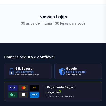
Nossas Lojas
39
anos
de história |
30
lojas
para você
Stilo Elevato
Eleva
Compra segura e confiável
SSL Seguro
Google
Let's Encrypt
Safe Browsing
Conexão criptografada
Site verificado
Pagamento Seguro
VISA
elo
AMEX
PIX
Processado por Pagar.me