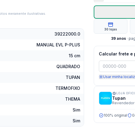
tos meramente ilustrativas.
30 lojas
39222000.0
39
anos
· pa
MANUAL EVL P-PLUS
Calcular frete e
15 cm
QUADRADO
Usar minha locali
TUPAN
TERMOFIXO
LOJA OFIC
Tupan
THEMA
Revendedor 
Sim
100% original
G
Sim