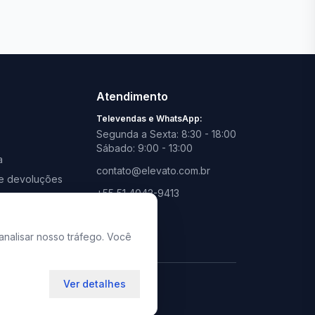
Ver todas lojas
Atendimento
Televendas e WhatsApp:
Segunda a Sexta: 8:30 - 18:00
Sábado: 9:00 - 13:00
a
contato@elevato.com.br
s e devoluções
+55 51 4042-9413
promoções
Lojas:
consulte aqui
analisar nosso tráfego. Você
Ver detalhes