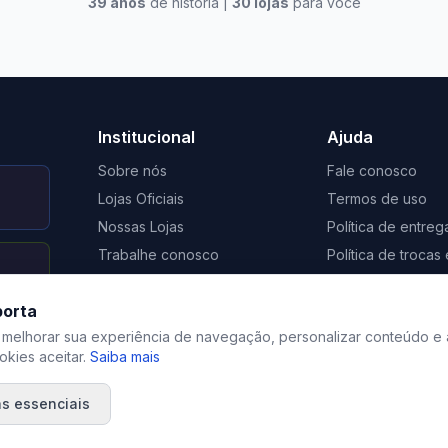
39
anos
de história |
30
lojas
para você
to Casa Xangri-Lá
Elevato Xangri-Lá
Institucional
Ajuda
Sobre nós
Fale conosco
Lojas Oficiais
Termos de uso
Nossas Lojas
Política de entreg
Trabalhe conosco
Política de troca
Nosso Blog
Regulamento de 
porta
Certificação Social Selo 1%
Privacidade
 melhorar sua experiência de navegação, personalizar conteúdo e 
kies aceitar.
Saiba mais
s essenciais
©
2026
Elevato. Todos os direitos reservados.