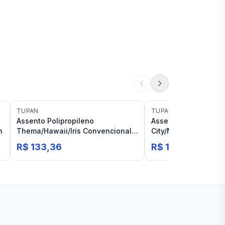
TUPAN
TUPAN
Assento Polipropileno
Assento Polipropilen
n
Thema/Hawaii/Iris Convencional
City/Mariana Conven
Biscuit Tupan
Pergamon Tupan
R$ 133,36
R$ 157,14