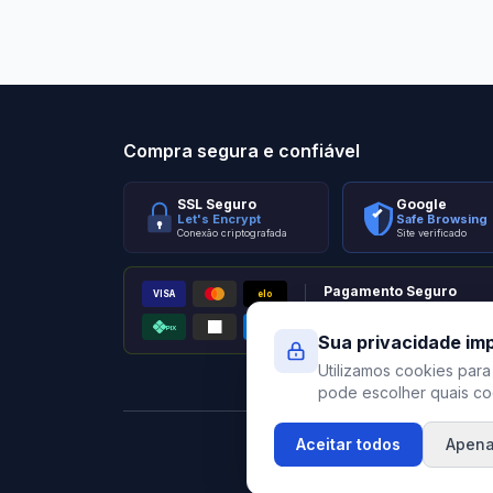
Stilo Elevato
Eleva
Compra segura e confiável
SSL Seguro
Google
Let's Encrypt
Safe Browsing
Conexão criptografada
Site verificado
Pagamento Seguro
VISA
elo
AMEX
PIX
Processado por Pagar.me
Sua privacidade im
Utilizamos cookies para
pode escolher quais coo
Aceitar todos
Apena