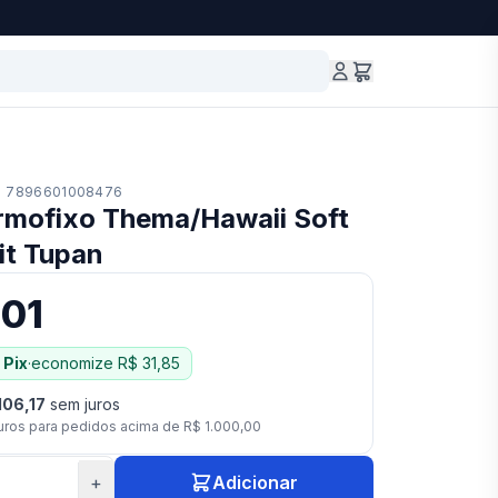
7896601008476
rmofixo Thema/Hawaii Soft
it Tupan
,01
 Pix
·
economize
R$ 31,85
106,17
sem juros
uros para pedidos acima de
R$ 1.000,00
+
Adicionar