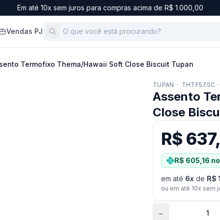
Em até 10x sem juros para compras acima de R$ 1.000,00
Vendas PJ
sento Termofixo Thema/Hawaii Soft Close Biscuit Tupan
TUPAN
·
THTF57SC
·
Assento Te
Close Biscu
R$ 637
R$ 605,16
no
em até
6
x
de
R$ 
ou em até
10
x sem j
−