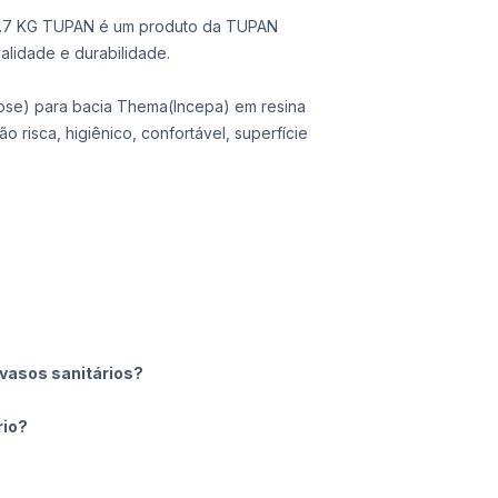
7 KG TUPAN é um produto da TUPAN
lidade e durabilidade.
ose) para bacia Thema(Incepa) em resina
o risca, higiênico, confortável, superfície
vasos sanitários?
rio?