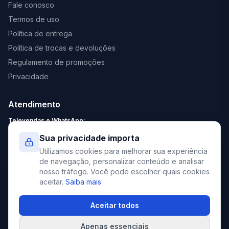
Fale conosco
Termos de uso
Política de entrega
Política de trocas e devoluções
Regulamento de promoções
Privacidade
Atendimento
Televendas e WhatsApp:
Segunda a Sexta: 8:30 - 18:00
Sua privacidade importa
Sábado: 9:00 - 13:00
Utilizamos cookies para melhorar sua experiência
contato@elevato.com.br
de navegação, personalizar conteúdo e analisar
nosso tráfego. Você pode escolher quais cookies
+55 51 4042-9413
aceitar.
Saiba mais
Lojas:
consulte aqui
Aceitar todos
Apenas essenciais