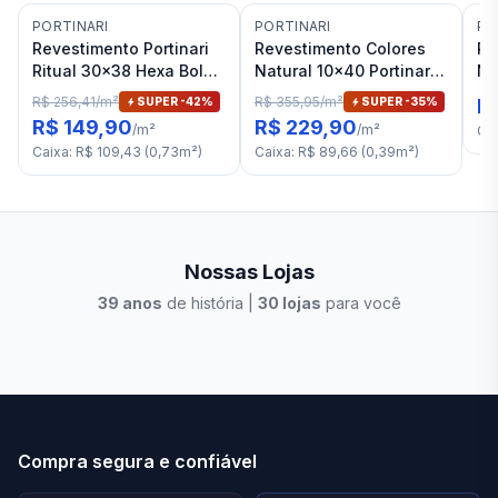
PORTINARI
PORTINARI
PO
Revestimento Portinari
Revestimento Colores
Re
Ritual 30x38 Hexa Bold
Natural 10x40 Portinari
Ma
Ofw Natural "A"
Bk Bold "A"
Po
R$ 256,41
/
m²
R$ 355,95
/
m²
SUPER -
42
%
SUPER -
35
%
R$
R$ 149,90
R$ 229,90
/
m²
/
m²
Ca
Caixa
:
R$ 109,43
(
0,73
m²
)
Caixa
:
R$ 89,66
(
0,39
m²
)
Nossas Lojas
39
anos
de história |
30
lojas
para você
Stilo Elevato
Eleva
Compra segura e confiável