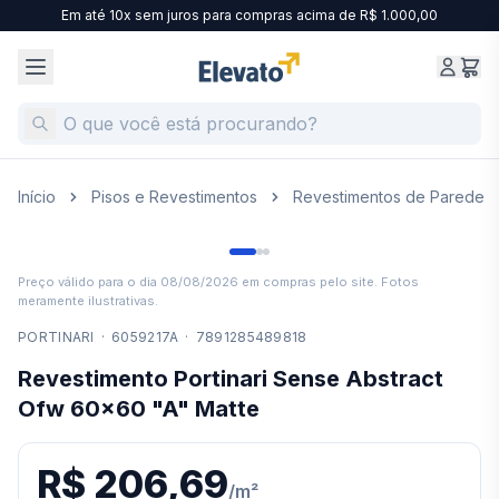
Em até 10x sem juros para compras acima de R$ 1.000,00
Início
Pisos e Revestimentos
Revestimentos de Parede
Preço válido para o dia
08/08/2026
em compras pelo site. Fotos
meramente ilustrativas.
PORTINARI
·
6059217A
·
7891285489818
Revestimento Portinari Sense Abstract
Ofw 60x60 "A" Matte
R$ 206,69
/
m²