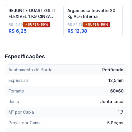
REJUNTE QUARTZOLIT
Argamassa Inovatte 20
Es
FLEXIVEL 1 KG CINZA
Kg Ac-i Interna
Fi
ARTICO
R$ 12,50
R$ 24,76
R$ 
SUPER -
50
%
SUPER -
50
%
R$ 6,25
R$ 12,38
R$
Especificações
Acabamento de Borda
Retificado
Espessura
12,5mm
Formato
60x60
Junta
Junta seca
M² por Caixa
1,7
Peças por Caixa
5 Peças