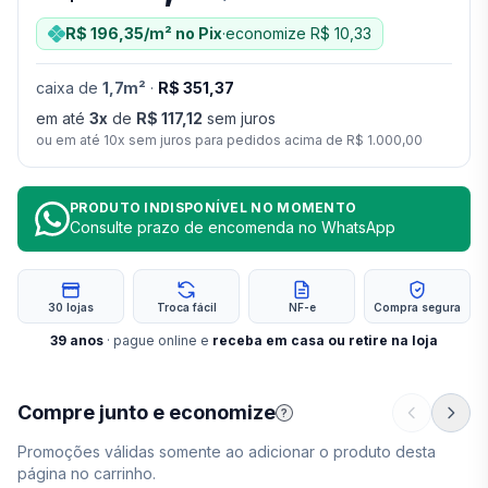
R$ 196,35
/m²
no Pix
·
economize
R$ 10,33
caixa
de
1,7
m²
·
R$ 351,37
em até
3
x
de
R$ 117,12
sem juros
ou em até
10
x sem juros para pedidos acima de
R$ 1.000,00
PRODUTO INDISPONÍVEL NO MOMENTO
Consulte prazo de encomenda no WhatsApp
30 lojas
Troca fácil
NF-e
Compra segura
39
anos
· pague online e
receba em casa ou retire na loja
Compre junto e economize
?
Promoções válidas somente ao adicionar o produto desta
página no carrinho.