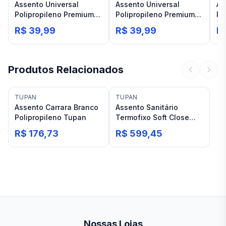
Assento Universal
Assento Universal
As
Polipropileno Premium
Polipropileno Premium
Po
Convencional Branco
Convencional Creme
Sa
R$ 39,99
R$ 39,99
R$
Tupan
Tupan
Ic
Produtos Relacionados
TUPAN
TUPAN
Assento Carrara Branco
Assento Sanitário
Polipropileno Tupan
Termofixo Soft Close
Branco Tupan Monte
R$ 176,73
R$ 599,45
Carlo
Nossas Lojas