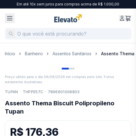
Em até 10x sem juros para compras acima de R$ 1.000,00
Início
Banheiro
Assentos Sanitários
Assento Thema B
Preço válido para o dia
08/08/2026
em compras pelo site. Fotos
meramente ilustrativas.
TUPAN
·
THPPE57C
·
7896601008803
Assento Thema Biscuit Polipropileno
Tupan
R$ 176,36