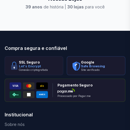
39
anos
de história |
30
lojas
para você
Stilo Elevato
Eleva
Compra segura e confiável
SSL Seguro
Google
Let's Encrypt
Safe Browsing
Conexão criptografada
Site verificado
Pagamento Seguro
VISA
elo
AMEX
PIX
Processado por Pagar.me
Institucional
Sobre nós