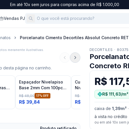
Em até 10x sem juros para compras acima de R$ 1.000,00
Vendas PJ
anatos
Porcelanato Cimento Decortiles Absolut Concreto RET
DECORTILES
·
80375
tos meramente ilustrativas.
Porcelanato
Concreto R
 desta página no carrinho.
R$ 117,
Espaçador Nivelapiso
Cunha Para Nivelador
ras
Base 2mm Com 100pcs
Nivela Piso Flex e Flex
terno
Fit
Eco
R$ 111,63
/m²
R$ 48,00
R$ 28,48
17
% OFF
SUPER -
28
%
R$ 39,84
R$ 20,51
caixa
de
1,39
m²
à vista no crédito
ou em até
10
x sem j
Produto retificado