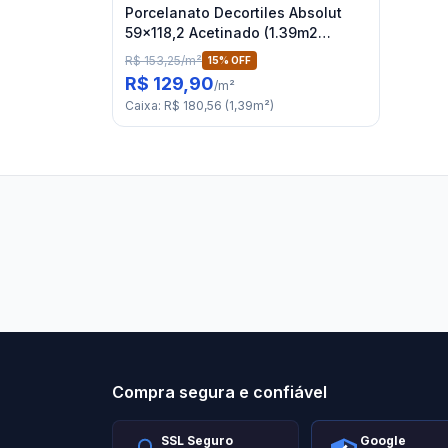
Porcelanato Decortiles Absolut
59x118,2 Acetinado (1.39m2
/caixa)
R$ 153,25
/
m²
15
% OFF
R$ 129,90
/
m²
Caixa
:
R$ 180,56
(
1,39
m²
)
Stilo Elevato
Eleva
Compra segura e confiável
SSL Seguro
Google