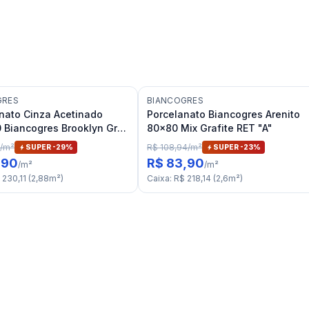
GRES
BIANCOGRES
nato Cinza Acetinado
Porcelanato Biancogres Arenito
 Biancogres Brooklyn Grey
80x80 Mix Grafite RET "A"
ET "C"
/
m²
R$ 108,94
/
m²
SUPER -
29
%
SUPER -
23
%
,90
R$ 83,90
/
m²
/
m²
 230,11
(
2,88
m²
)
Caixa
:
R$ 218,14
(
2,6
m²
)