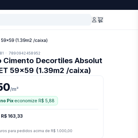
 59x59 (1.39m2 /caixa)
81
·
7890942458952
 Cimento Decortiles Absolut
ET 59x59 (1.39m2 /caixa)
50
/
m²
no Pix
·
economize
R$ 5,88
·
R$ 163,33
uros para pedidos acima de
R$ 1.000,00