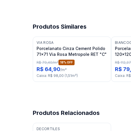
Produtos Similares
VIA ROSA
BIANCO
Porcelanato Cinza Cement Polido
Porcela
71x71 Via Rosa Metropole RET "C"
120x120
Satin R
R$ 79,40
/
m²
R$ 112,37
18
% OFF
R$ 64,90
R$ 79
/
m²
Caixa
:
R$ 98,00
(
1,51
m²
)
Caixa
:
R$
Produtos Relacionados
DECORTILES