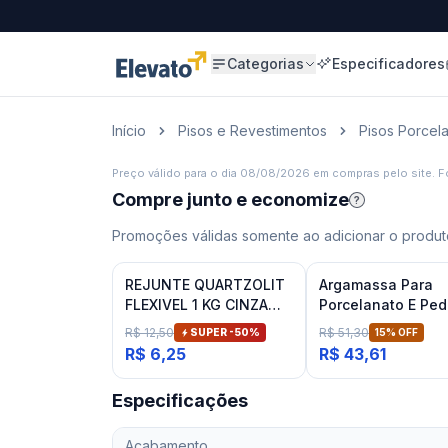
Categorias
Especificadores
Início
Pisos e Revestimentos
Pisos Porcel
Preço válido para o dia
08/08/2026
em compras pelo site. Fo
Compre junto e economize
?
Promoções válidas somente ao adicionar o produto
REJUNTE QUARTZOLIT
Argamassa Para
FLEXIVEL 1 KG CINZA
Porcelanato E Ped
ARTICO
Naturais Cinza In
R$ 12,50
R$ 51,30
SUPER -
50
%
15
% OFF
Inovatte 20 Kg
R$ 6,25
R$ 43,61
Especificações
Acabamento