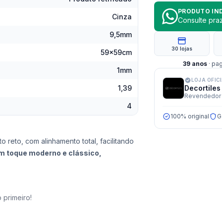
PRODUTO IN
Cinza
Consulte pr
9,5mm
30 lojas
59x59cm
39
anos
· pa
1mm
LOJA OFIC
1,39
Decortiles
Revendedor 
4
100% original
G
 reto, com alinhamento total, facilitando
 toque moderno e clássico,
 primeiro!