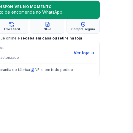
DISPONÍVEL NO MOMENTO
azo de encomenda no WhatsApp
Troca fácil
NF-e
Compra segura
gue online e
receba em casa ou retire na loja
IAL
Ver loja →
autorizado
arantia de fábrica
NF-e em todo pedido