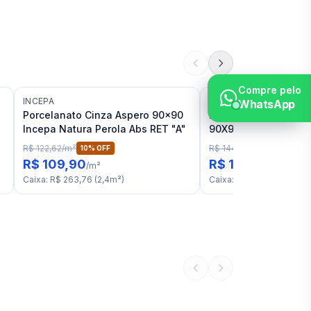
Compre pelo
INCEPA
BIANCOGRES
WhatsApp
Porcelanato Cinza Aspero 90x90
Porcelanato Grafite 
Incepa Natura Perola Abs RET "A"
90X90 Biancogres C
"A"
R$ 122,62
/
m²
R$ 144,93
/
m²
10
% OFF
17
% OFF
R$ 109,90
R$ 119,90
/
m²
/
m²
Caixa
:
R$ 263,76
(
2,4
m²
)
Caixa
:
R$ 287,76
(
2,4
m²
)