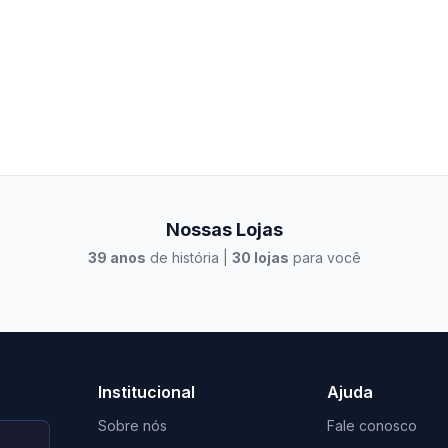
Nossas Lojas
39
anos
de história |
30
lojas
para você
to Casa Xangri-Lá
Elevato Xangri-Lá
Institucional
Ajuda
Sobre nós
Fale conosco