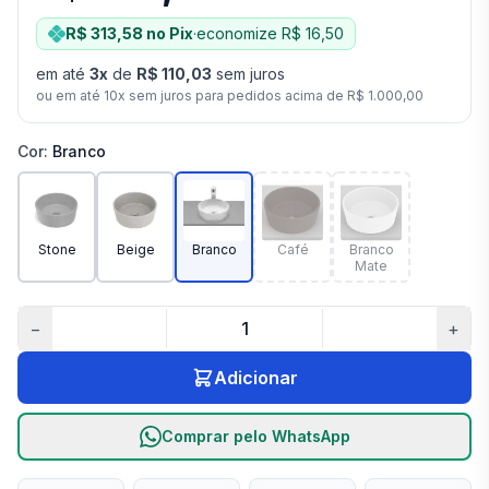
R$ 313,58
no Pix
·
economize
R$ 16,50
em até
3
x
de
R$ 110,03
sem juros
ou em até
10
x sem juros para pedidos acima de
R$ 1.000,00
Cor
:
Branco
Stone
Beige
Branco
Café
Branco
Mate
−
+
Adicionar
Comprar pelo WhatsApp