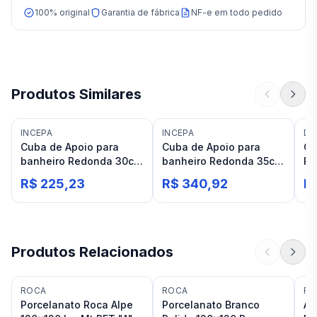
100% original
Garantia de fábrica
NF-e em todo pedido
Produtos Similares
INCEPA
INCEPA
DE
Cuba de Apoio para
Cuba de Apoio para
Cu
banheiro Redonda 30cm
banheiro Redonda 35cm
Pa
Branca Incepa Loft R0
Branca Incepa Loft R1
40
R$ 225,23
R$ 340,92
R
Produtos Relacionados
ROCA
ROCA
RO
Porcelanato Roca Alpe
Porcelanato Branco
As