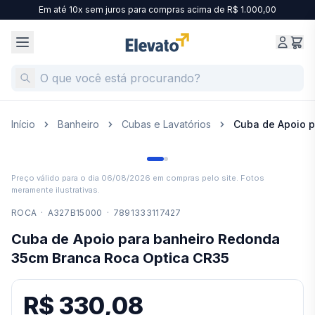
Em até 10x sem juros para compras acima de R$ 1.000,00
Início
Banheiro
Cubas e Lavatórios
Cuba de Apoio 
Preço válido para o dia
06/08/2026
em compras pelo site. Fotos
meramente ilustrativas.
ROCA
·
A327B15000
·
7891333117427
Cuba de Apoio para banheiro Redonda
35cm Branca Roca Optica CR35
R$ 330,08