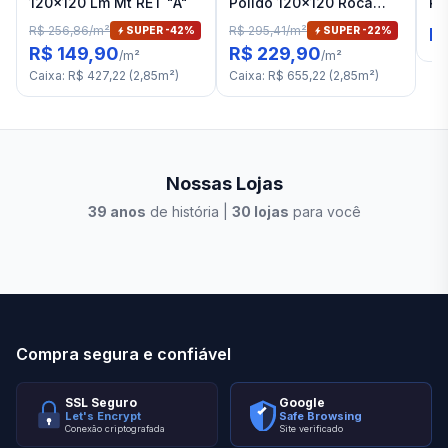
120x120 Lm Mt RET "A"
Polido 120x120 Roca
Po
Alpe Lm RET "A"
Qu
R$ 256,86
/
m²
R$ 295,41
/
m²
SUPER -
42
%
SUPER -
22
%
R
R$ 149,90
R$ 229,90
/
m²
/
m²
Caixa
:
R$ 427,22
(
2,85
m²
)
Caixa
:
R$ 655,22
(
2,85
m²
)
Nossas Lojas
39
anos
de história |
30
lojas
para você
Stilo Elevato
Eleva
Compra segura e confiável
SSL Seguro
Google
Let's Encrypt
Safe Browsing
Conexão criptografada
Site verificado