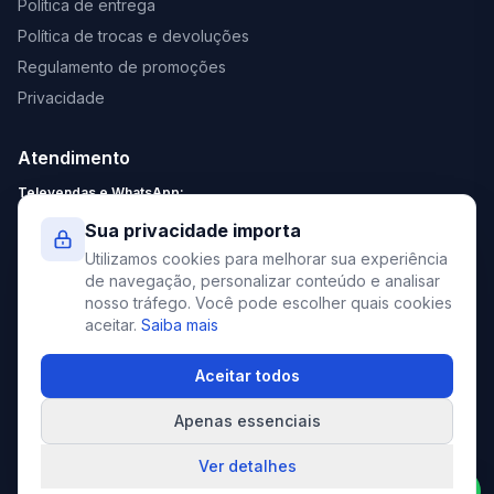
Política de entrega
Política de trocas e devoluções
Regulamento de promoções
Privacidade
Atendimento
Televendas e WhatsApp:
Segunda a Sexta: 8:30 - 18:00
Sua privacidade importa
Sábado: 9:00 - 13:00
Utilizamos cookies para melhorar sua experiência
contato@elevato.com.br
de navegação, personalizar conteúdo e analisar
nosso tráfego. Você pode escolher quais cookies
+55 51 4042-9413
aceitar.
Saiba mais
Lojas:
consulte aqui
Aceitar todos
Apenas essenciais
©
2026
Elevato. Todos os direitos reservados.
Ver detalhes
Compre pelo WhatsApp