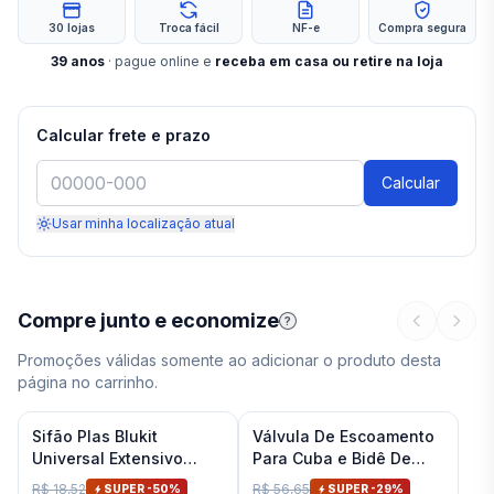
30 lojas
Troca fácil
NF-e
Compra segura
39
anos
· pague online e
receba em casa ou retire na loja
Calcular frete e prazo
Calcular
Usar minha localização atual
Compre junto e economize
?
Promoções válidas somente ao adicionar o produto desta
página no carrinho.
Sifão Plas Blukit
Válvula De Escoamento
Universal Extensivo
Para Cuba e Bidê De
Branco
Banheiro Cromado Deca
R$ 18,52
R$ 56,65
SUPER -
50
%
SUPER -
29
%