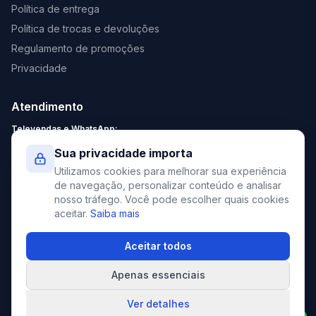
Política de entrega
Política de trocas e devoluções
Regulamento de promoções
Privacidade
Atendimento
Televendas e WhatsApp:
Segunda a Sexta: 8:30 - 18:00
Sua privacidade importa
Sábado: 9:00 - 13:00
Utilizamos cookies para melhorar sua experiência
contato@elevato.com.br
de navegação, personalizar conteúdo e analisar
nosso tráfego. Você pode escolher quais cookies
+55 51 4042-9413
aceitar.
Saiba mais
Lojas:
consulte aqui
Aceitar todos
Apenas essenciais
©
2026
Elevato. Todos os direitos reservados.
Ver detalhes