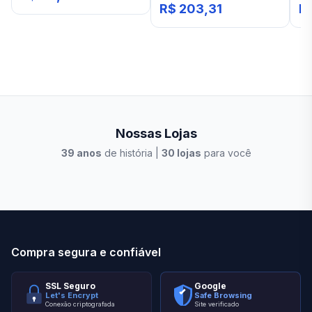
R$ 203,31
R$
Nossas Lojas
39
anos
de história |
30
lojas
para você
Stilo Elevato
Eleva
Compra segura e confiável
SSL Seguro
Google
Let's Encrypt
Safe Browsing
Conexão criptografada
Site verificado