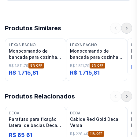
Produtos Similares
LEXXA BAGNO
LEXXA BAGNO
LE
Monocomando de
Monocomando de
Mo
bancada para cozinha
bancada para cozinha
ba
Rosé Gold Lexxa Bagno
Black/Rosé Gold Lexxa
Ro
R$ 1.811,79
R$ 1.811,79
5
% OFF
5
% OFF
R$
Frame LX2179RG
Bagno Frame
Bo
R$ 1.715,81
R$ 1.715,81
LX2179BRG
Produtos Relacionados
DECA
DECA
DE
Parafuso para fixação
Cabide Red Gold Deca
Po
lateral de bacias Deca
Versa
De
Red Gold
20
R$ 228,40
R$
R$ 65,61
11
% OFF