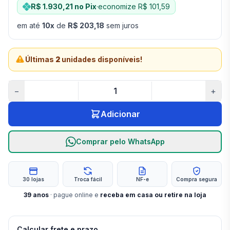
R$ 1.930,21
no Pix
·
economize
R$ 101,59
em até
10
x
de
R$ 203,18
sem juros
Últimas
2
unidades disponíveis!
−
+
Adicionar
Comprar pelo WhatsApp
30 lojas
Troca fácil
NF-e
Compra segura
39
anos
· pague online e
receba em casa ou retire na loja
Calcular frete e prazo