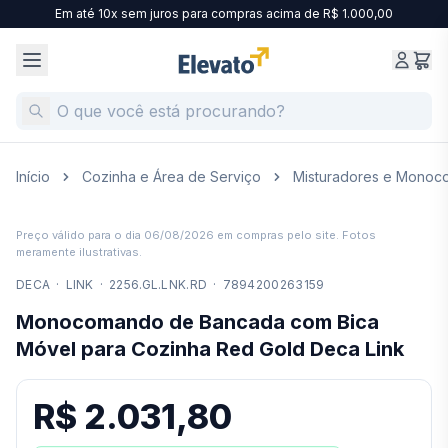
Em até 10x sem juros para compras acima de R$ 1.000,00
Início
Cozinha e Área de Serviço
Misturadores e Mono
Preço válido para o dia
06/08/2026
em compras pelo site. Fotos
meramente ilustrativas.
DECA
·
LINK
·
2256.GL.LNK.RD
·
7894200263159
Monocomando de Bancada com Bica
Móvel para Cozinha Red Gold Deca Link
R$ 2.031,80