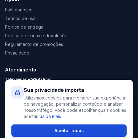
Fale conosco
Termos de uso
Política de entrega
Política de trocas e devoluções
Regulamento de promoções
Privacidade
Atendimento
Televendas e WhatsApp:
Segunda a Sexta: 8:30 - 18:00
Sua privacidade importa
Sábado: 9:00 - 13:00
Utilizamos cookies para melhorar sua experiência
contato@elevato.com.br
de navegação, personalizar conteúdo e analisar
nosso tráfego. Você pode escolher quais cookies
+55 51 4042-9413
aceitar.
Saiba mais
Lojas:
consulte aqui
Aceitar todos