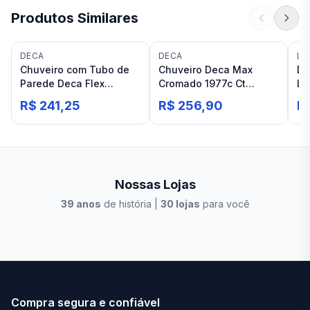
Produtos Similares
DECA
DECA
LE
Chuveiro com Tubo de
Chuveiro Deca Max
De
Parede Deca Flex
Cromado 1977c Ct
Le
Cromado
parede
Cr
R$ 241,25
R$ 256,90
R
Nossas Lojas
39
anos
de história |
30
lojas
para você
Stilo Elevato
Eleva
Compra segura e confiável