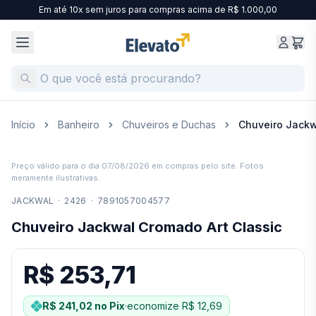
Em até 10x sem juros para compras acima de R$ 1.000,00
Início
Banheiro
Chuveiros e Duchas
Chuveiro Jackw
Preço válido para o dia
07/08/2026
em compras pelo site. Fotos
meramente ilustrativas.
JACKWAL
·
2426
·
7891057004577
Chuveiro Jackwal Cromado Art Classic
R$ 253,71
R$ 241,02
no Pix
·
economize
R$ 12,69